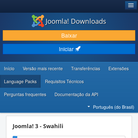
®
JOOMLA!
Joomla! Downloads
BAIXAR E APRIMORAR
Baixar
DESCUBRA & APRENDA
Iniciar
COMUNIDADE & SUPORTE
RECURSOS PARA DESENVOLVEDORES
Início
Versão mais recente
Transferências
Extensões
Language Packs
Requisitos Técnicos
Perguntas frequentes
Documentação da API
Português (do Brasil)
Joomla! 3 - Swahili