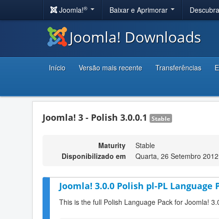
®
Joomla!
Baixar e Aprimorar
Descubr
Joomla! Downloads
Início
Versão mais recente
Transferências
E
Joomla! 3 - Polish 3.0.0.1
Stable
Maturity
Stable
Disponibilizado em
Quarta, 26 Setembro 2012
Joomla! 3.0.0 Polish pl-PL Language 
This is the full Polish Language Pack for Joomla! 3.