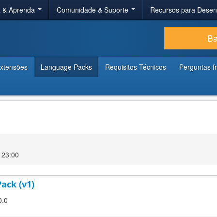
a & Aprenda
Comunidade & Suporte
Recursos para Dese
Ba
xtensões
Language Packs
Requisitos Técnicos
Perguntas f
 23:00
Pack (v1)
0.0