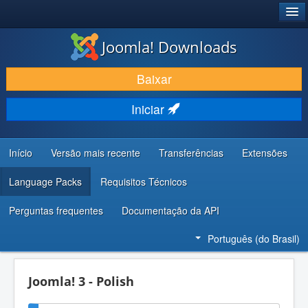
®
JOOMLA!
Joomla! Downloads
BAIXAR E APRIMORAR
Baixar
DESCUBRA & APRENDA
Iniciar
COMUNIDADE & SUPORTE
RECURSOS PARA DESENVOLVEDORES
Início
Versão mais recente
Transferências
Extensões
Language Packs
Requisitos Técnicos
Perguntas frequentes
Documentação da API
Português (do Brasil)
Joomla! 3 - Polish