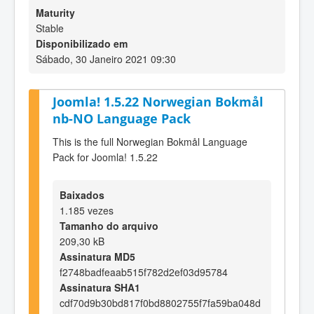
Maturity
Stable
Disponibilizado em
Sábado, 30 Janeiro 2021 09:30
Joomla! 1.5.22 Norwegian Bokmål
nb-NO Language Pack
This is the full Norwegian Bokmål Language
Pack for Joomla! 1.5.22
Baixados
1.185 vezes
Tamanho do arquivo
209,30 kB
Assinatura MD5
f2748badfeaab515f782d2ef03d95784
Assinatura SHA1
cdf70d9b30bd817f0bd8802755f7fa59ba048d