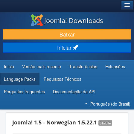
®
JOOMLA!
Joomla! Downloads
BAIXAR E APRIMORAR
Baixar
DESCUBRA & APRENDA
Iniciar
COMUNIDADE & SUPORTE
RECURSOS PARA DESENVOLVEDORES
Início
Versão mais recente
Transferências
Extensões
Language Packs
Requisitos Técnicos
Perguntas frequentes
Documentação da API
Português (do Brasil)
Joomla! 1.5 - Norwegian 1.5.22.1
Stable