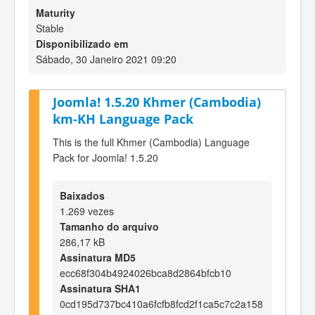
Maturity
Stable
Disponibilizado em
Sábado, 30 Janeiro 2021 09:20
Joomla! 1.5.20 Khmer (Cambodia)
km-KH Language Pack
This is the full Khmer (Cambodia) Language
Pack for Joomla! 1.5.20
Baixados
1.269 vezes
Tamanho do arquivo
286,17 kB
Assinatura MD5
ecc68f304b4924026bca8d2864bfcb10
Assinatura SHA1
0cd195d737bc410a6fcfb8fcd2f1ca5c7c2a158