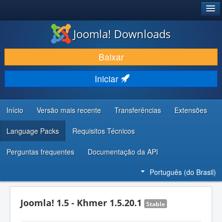
®
JOOMLA!
Joomla! Downloads
BAIXAR E APRIMORAR
Baixar
DESCUBRA & APRENDA
Iniciar
COMUNIDADE & SUPORTE
RECURSOS PARA DESENVOLVEDORES
Início
Versão mais recente
Transferências
Extensões
Language Packs
Requisitos Técnicos
Perguntas frequentes
Documentação da API
Português (do Brasil)
Joomla! 1.5 - Khmer 1.5.20.1
Stable