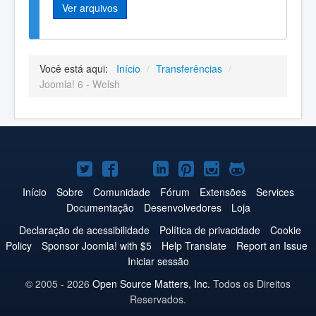
Ver arquivos
Você está aqui:
Início
/
Transferências
/
Joomla! 6 - Welsh
Joomla!
Joomla!
Joomla!
Joomla!
Joomla!
Joomla!
Joomla!
no
no
no
no
no
no
no
Início
Sobre
Comunidade
Fórum
Extensões
Services
Documentação
Desenvolvedores
Loja
Twitter
Facebook
YouTube
LinkedIn
Pinterest
Instagram
GitHub
Declaração de acessibilidade
Política de privacidade
Cookie
Policy
Sponsor Joomla! with $5
Help Translate
Report an Issue
Iniciar sessão
© 2005 - 2026
Open Source Matters, Inc.
Todos os Direitos
Reservados.