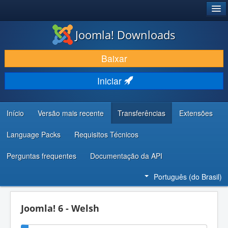
®
JOOMLA!
Joomla! Downloads
BAIXAR E APRIMORAR
Baixar
DESCUBRA & APRENDA
Iniciar
COMUNIDADE & SUPORTE
RECURSOS PARA DESENVOLVEDORES
Início
Versão mais recente
Transferências
Extensões
Language Packs
Requisitos Técnicos
Perguntas frequentes
Documentação da API
Português (do Brasil)
Joomla! 6 - Welsh