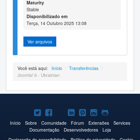
Maturity
Stable
Disponibilizado em
Terça, 14 Outubro 2025 13:08
Ver arquivos
Você está aqui:
Início
/
Transferências
/
Joomla! 6 - Ukrainian
Joomla!
Joomla!
Joomla!
Joomla!
Joomla!
Joomla!
Joomla!
no
no
no
no
no
no
no
Início
Sobre
Comunidade
Fórum
Extensões
Services
Documentação
Desenvolvedores
Loja
Twitter
Facebook
YouTube
LinkedIn
Pinterest
Instagram
GitHub
Declaração de acessibilidade
Política de privacidade
Cookie