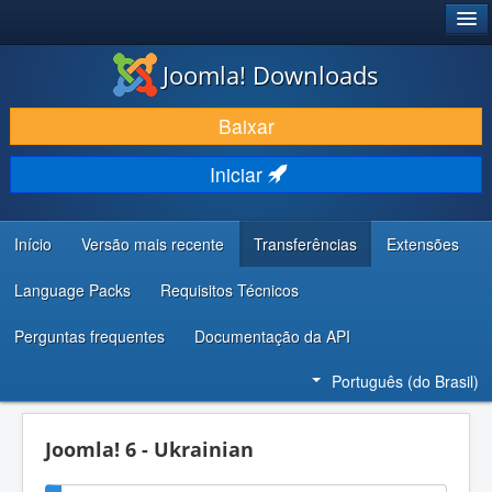
®
JOOMLA!
Joomla! Downloads
BAIXAR E APRIMORAR
Baixar
DESCUBRA & APRENDA
Iniciar
COMUNIDADE & SUPORTE
RECURSOS PARA DESENVOLVEDORES
Início
Versão mais recente
Transferências
Extensões
Language Packs
Requisitos Técnicos
Perguntas frequentes
Documentação da API
Português (do Brasil)
Joomla! 6 - Ukrainian