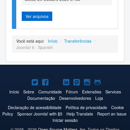
Ver arquivos
Você está aqui:
Início
/
Transferências
/
Joomla! 6 - Spanish
Joomla!
Joomla!
Joomla!
Joomla!
Joomla!
Joomla!
Joomla!
no
no
no
no
no
no
no
Início
Sobre
Comunidade
Fórum
Extensões
Services
Documentação
Desenvolvedores
Loja
Twitter
Facebook
YouTube
LinkedIn
Pinterest
Instagram
GitHub
Declaração de acessibilidade
Política de privacidade
Cookie
Policy
Sponsor Joomla! with $5
Help Translate
Report an Issue
Iniciar sessão
© 2005 - 2026
Open Source Matters, Inc.
Todos os Direitos