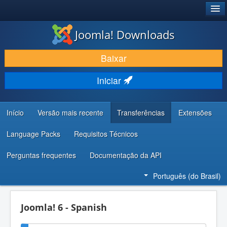
®
JOOMLA!
Joomla! Downloads
BAIXAR E APRIMORAR
Baixar
DESCUBRA & APRENDA
Iniciar
COMUNIDADE & SUPORTE
RECURSOS PARA DESENVOLVEDORES
Início
Versão mais recente
Transferências
Extensões
Language Packs
Requisitos Técnicos
Perguntas frequentes
Documentação da API
Português (do Brasil)
Joomla! 6 - Spanish