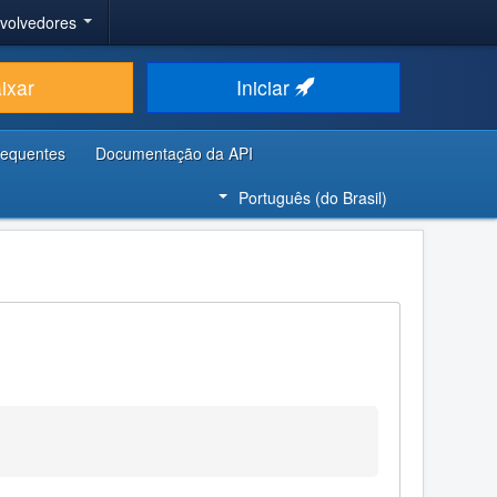
nvolvedores
ixar
Iniciar
requentes
Documentação da API
Português (do Brasil)