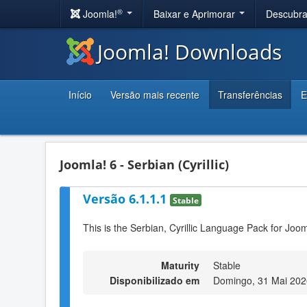
®
Joomla!
Baixar e Aprimorar
Descubr
Joomla! Downloads
Início
Versão mais recente
Transferências
E
Joomla! 6 - Serbian (Cyrillic)
Versão 6.1.1.1
Stable
This is the Serbian, Cyrillic Language Pack for Joom
Maturity
Stable
Disponibilizado em
Domingo, 31 Mai 202