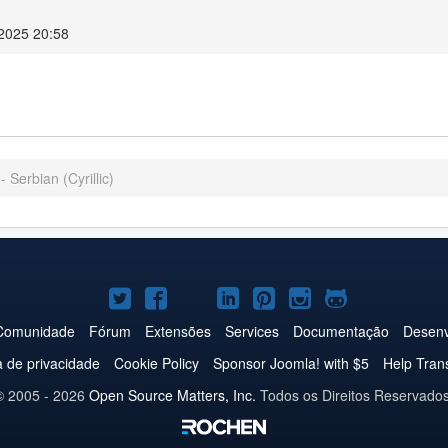
2025 20:58
- Serbian (Cyrillic)
Joomla!
Joomla!
Joomla!
Joomla!
Joomla!
Joomla!
Joomla!
no
no
no
no
no
no
no
Comunidade
Fórum
Extensões
Services
Documentação
Desenv
Twitter
Facebook
YouTube
LinkedIn
Pinterest
Instagram
GitHub
ca de privacidade
Cookie Policy
Sponsor Joomla! with $5
Help Tran
© 2005 - 2026
Open Source Matters, Inc.
Todos os Direitos Reservados