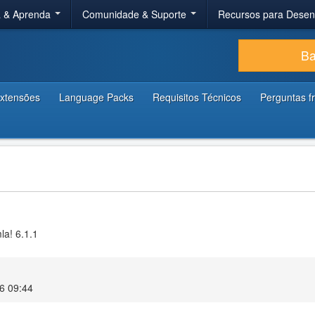
a & Aprenda
Comunidade & Suporte
Recursos para Dese
Ba
xtensões
Language Packs
Requisitos Técnicos
Perguntas f
la! 6.1.1
6 09:44