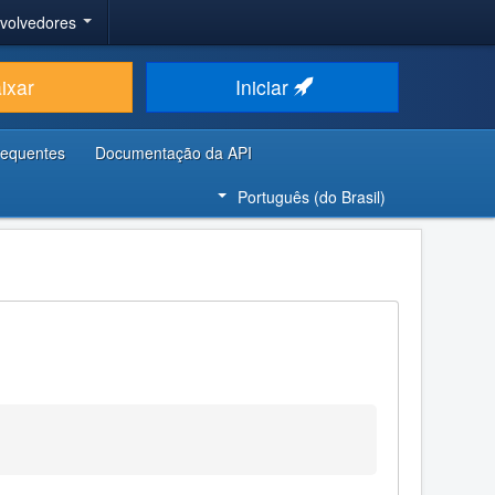
nvolvedores
ixar
Iniciar
requentes
Documentação da API
Português (do Brasil)