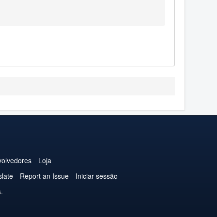
olvedores
Loja
slate
Report an Issue
Iniciar sessão
.