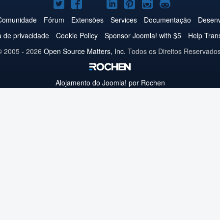
Joomla!
Joomla!
Joomla!
Joomla!
Joomla!
Joomla!
Joomla!
no
no
no
no
no
no
no
Comunidade
Fórum
Extensões
Services
Documentação
Desenv
Twitter
Facebook
YouTube
LinkedIn
Pinterest
Instagram
GitHub
ca de privacidade
Cookie Policy
Sponsor Joomla! with $5
Help Tran
© 2005 - 2026
Open Source Matters, Inc.
Todos os Direitos Reservados
Alojamento do
Joomla!
por Rochen