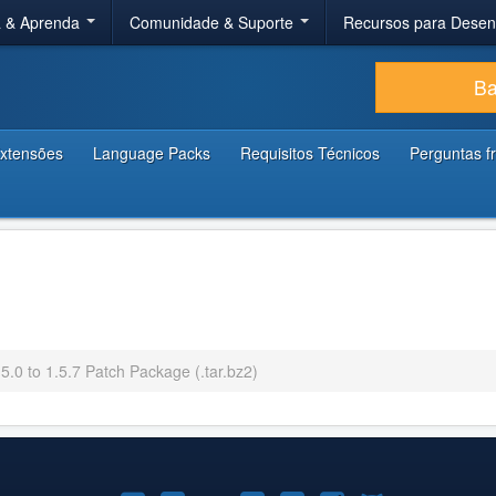
a & Aprenda
Comunidade & Suporte
Recursos para Dese
Ba
xtensões
Language Packs
Requisitos Técnicos
Perguntas f
5.0 to 1.5.7 Patch Package (.tar.bz2)