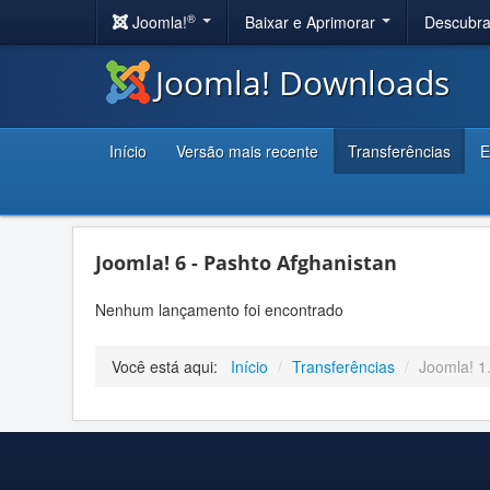
®
Joomla!
Baixar e Aprimorar
Descubr
Joomla! Downloads
Início
Versão mais recente
Transferências
E
Joomla! 6 - Pashto Afghanistan
Nenhum lançamento foi encontrado
Você está aqui:
Início
/
Transferências
/
Joomla! 1.