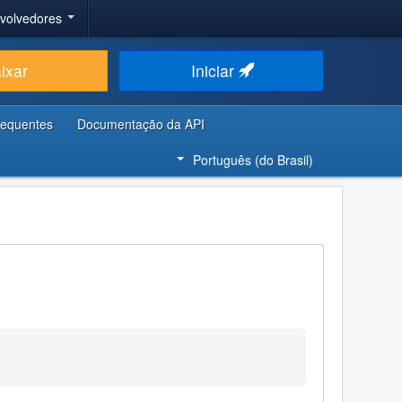
nvolvedores
ixar
Iniciar
requentes
Documentação da API
Português (do Brasil)