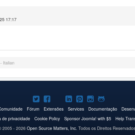
025 17:17
- Italian
Joomla!
Joomla!
Joomla!
Joomla!
Joomla!
Joomla!
Joomla!
no
no
no
no
no
no
no
Comunidade
Fórum
Extensões
Services
Documentação
Desenv
Twitter
Facebook
YouTube
LinkedIn
Pinterest
Instagram
GitHub
ca de privacidade
Cookie Policy
Sponsor Joomla! with $5
Help Tran
© 2005 - 2026
Open Source Matters, Inc.
Todos os Direitos Reservados