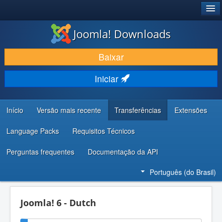
®
JOOMLA!
Joomla! Downloads
BAIXAR E APRIMORAR
Baixar
DESCUBRA & APRENDA
Iniciar
COMUNIDADE & SUPORTE
RECURSOS PARA DESENVOLVEDORES
Início
Versão mais recente
Transferências
Extensões
Language Packs
Requisitos Técnicos
Perguntas frequentes
Documentação da API
Português (do Brasil)
Joomla! 6 - Dutch