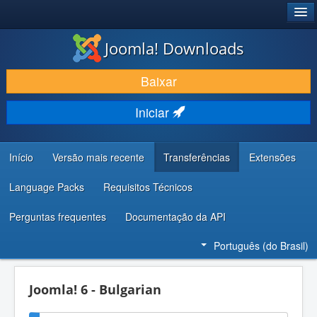
®
JOOMLA!
Joomla! Downloads
BAIXAR E APRIMORAR
Baixar
DESCUBRA & APRENDA
Iniciar
COMUNIDADE & SUPORTE
RECURSOS PARA DESENVOLVEDORES
Início
Versão mais recente
Transferências
Extensões
Language Packs
Requisitos Técnicos
Perguntas frequentes
Documentação da API
Português (do Brasil)
Joomla! 6 - Bulgarian