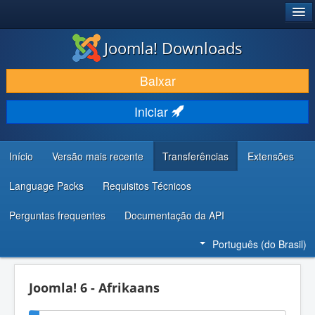
®
JOOMLA!
Joomla! Downloads
BAIXAR E APRIMORAR
Baixar
DESCUBRA & APRENDA
Iniciar
COMUNIDADE & SUPORTE
RECURSOS PARA DESENVOLVEDORES
Início
Versão mais recente
Transferências
Extensões
Language Packs
Requisitos Técnicos
Perguntas frequentes
Documentação da API
Português (do Brasil)
Joomla! 6 - Afrikaans