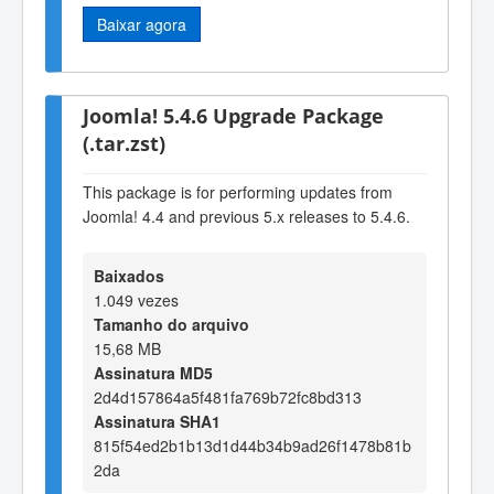
Baixar agora
Joomla! 5.4.6 Upgrade Package
(.tar.zst)
This package is for performing updates from
Joomla! 4.4 and previous 5.x releases to 5.4.6.
Baixados
1.049 vezes
Tamanho do arquivo
15,68 MB
Assinatura MD5
2d4d157864a5f481fa769b72fc8bd313
Assinatura SHA1
815f54ed2b1b13d1d44b34b9ad26f1478b81b
2da