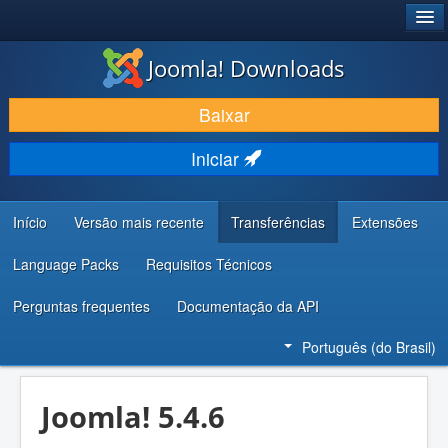
®
JOOMLA!
Joomla! Downloads
BAIXAR E APRIMORAR
Baixar
DESCUBRA & APRENDA
Iniciar
COMUNIDADE & SUPORTE
RECURSOS PARA DESENVOLVEDORES
Início
Versão mais recente
Transferências
Extensões
Language Packs
Requisitos Técnicos
Perguntas frequentes
Documentação da API
Português (do Brasil)
Joomla! 5.4.6