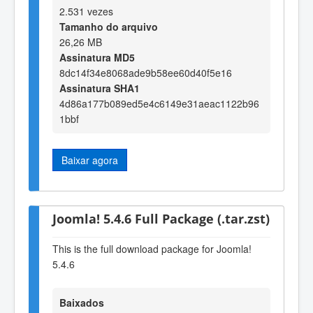
2.531 vezes
Tamanho do arquivo
26,26 MB
Assinatura MD5
8dc14f34e8068ade9b58ee60d40f5e16
Assinatura SHA1
4d86a177b089ed5e4c6149e31aeac1122b96
1bbf
Baixar agora
Joomla! 5.4.6 Full Package (.tar.zst)
This is the full download package for Joomla!
5.4.6
Baixados