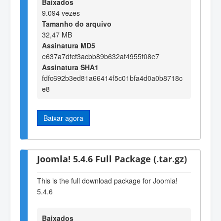
Baixados
9.094 vezes
Tamanho do arquivo
32,47 MB
Assinatura MD5
e637a7dfcf3acbb89b632af4955f08e7
Assinatura SHA1
fdfc692b3ed81a66414f5c01bfa4d0a0b8718c
e8
Baixar agora
Joomla! 5.4.6 Full Package (.tar.gz)
This is the full download package for Joomla!
5.4.6
Baixados