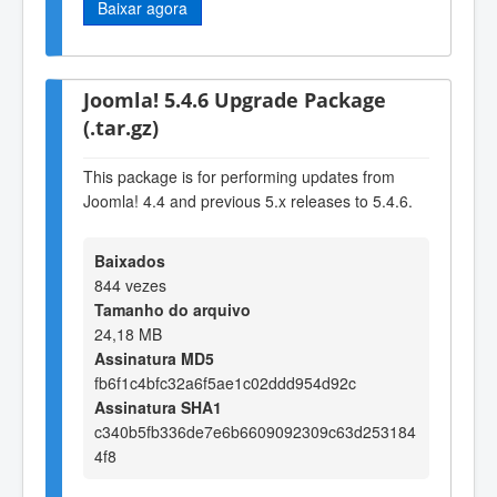
Baixar agora
Joomla! 5.4.6 Upgrade Package
(.tar.gz)
This package is for performing updates from
Joomla! 4.4 and previous 5.x releases to 5.4.6.
Baixados
844 vezes
Tamanho do arquivo
24,18 MB
Assinatura MD5
fb6f1c4bfc32a6f5ae1c02ddd954d92c
Assinatura SHA1
c340b5fb336de7e6b6609092309c63d253184
4f8