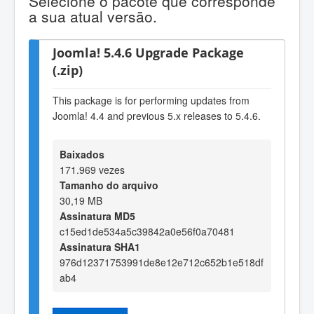
Selecione o pacote que corresponde
a sua atual versão.
Joomla! 5.4.6 Upgrade Package
(.zip)
This package is for performing updates from
Joomla! 4.4 and previous 5.x releases to 5.4.6.
Baixados
171.969 vezes
Tamanho do arquivo
30,19 MB
Assinatura MD5
c15ed1de534a5c39842a0e56f0a70481
Assinatura SHA1
976d12371753991de8e12e712c652b1e518df
ab4