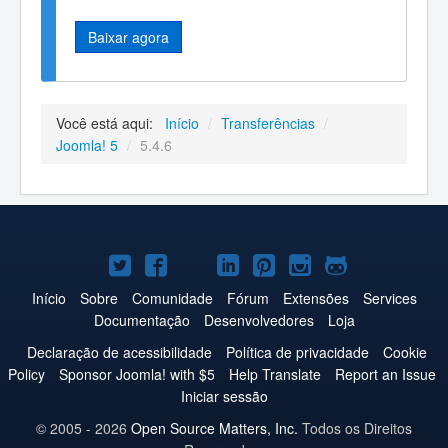
Baixar agora
Você está aqui:
Início
/
Transferências
/
Joomla! 5
/
5.4.6
Joomla!
Joomla!
Joomla!
Joomla!
Joomla!
Joomla!
Joomla!
no
no
no
no
no
no
no
Início
Sobre
Comunidade
Fórum
Extensões
Services
Documentação
Desenvolvedores
Loja
Twitter
Facebook
YouTube
LinkedIn
Pinterest
Instagram
GitHub
Declaração de acessibilidade
Política de privacidade
Cookie
Policy
Sponsor Joomla! with $5
Help Translate
Report an Issue
Iniciar sessão
© 2005 - 2026
Open Source Matters, Inc.
Todos os Direitos