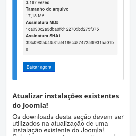
3.187 vezes
Tamanho do arquivo
17,18 MB
Assinatura MD5
1ca090c2a3dba8ffd122705bd275f375
Assinatura SHA1
3f3c090fab4f581af4186cd874725f9931aa01b
e
Baixar agora
Atualizar instalações existentes
do Joomla!
Os downloads desta seção devem ser
utilizados na atualização de uma
instalação existente do Joomla!.