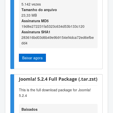
5.142 vezes
Tamanho do arquivo
23,33 MB
Assinatura MD5
19d8e272231fa5323c634d53b133c120
Assinatura SHA1
283616bd03d6b49e9b9154ef4dca72ed6efbe
dd4
Baixar agora
Joomla! 5.2.4 Full Package (.tar.zst)
This is the full download package for Joomla!
5.2.4
Baixados