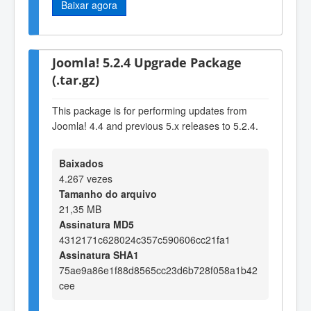
Baixar agora
Joomla! 5.2.4 Upgrade Package
(.tar.gz)
This package is for performing updates from
Joomla! 4.4 and previous 5.x releases to 5.2.4.
Baixados
4.267 vezes
Tamanho do arquivo
21,35 MB
Assinatura MD5
4312171c628024c357c590606cc21fa1
Assinatura SHA1
75ae9a86e1f88d8565cc23d6b728f058a1b42
cee