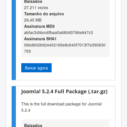
Baixados
27.211 vezes
Tamanho do arquivo
29,45 MB
Assinatura MD5
abfac3cbbcc6fbaa0a680d0766e847c3
Assinatura SHA1
06bd602b924402169e8c640f7013f7e390830
755
Baixar agora
Joomla! 5.2.4 Full Package (.tar.gz)
This is the full download package for Joomla!
5.2.4
Baixados