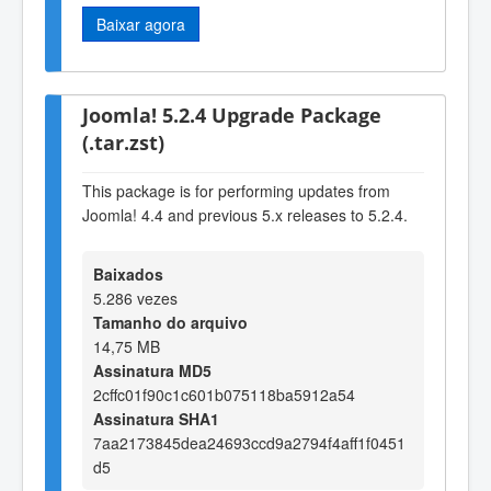
Baixar agora
Joomla! 5.2.4 Upgrade Package
(.tar.zst)
This package is for performing updates from
Joomla! 4.4 and previous 5.x releases to 5.2.4.
Baixados
5.286 vezes
Tamanho do arquivo
14,75 MB
Assinatura MD5
2cffc01f90c1c601b075118ba5912a54
Assinatura SHA1
7aa2173845dea24693ccd9a2794f4aff1f0451
d5