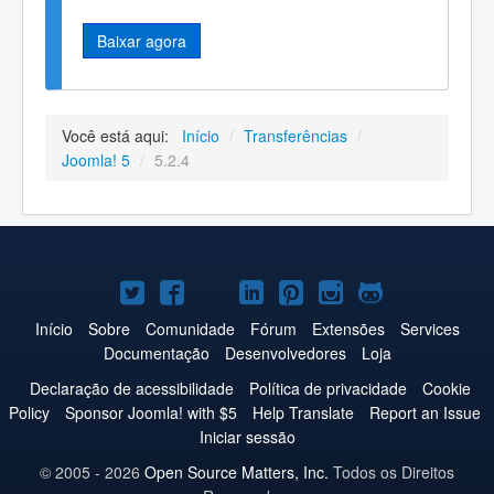
Baixar agora
Você está aqui:
Início
/
Transferências
/
Joomla! 5
/
5.2.4
Joomla!
Joomla!
Joomla!
Joomla!
Joomla!
Joomla!
Joomla!
no
no
no
no
no
no
no
Início
Sobre
Comunidade
Fórum
Extensões
Services
Documentação
Desenvolvedores
Loja
Twitter
Facebook
YouTube
LinkedIn
Pinterest
Instagram
GitHub
Declaração de acessibilidade
Política de privacidade
Cookie
Policy
Sponsor Joomla! with $5
Help Translate
Report an Issue
Iniciar sessão
© 2005 - 2026
Open Source Matters, Inc.
Todos os Direitos