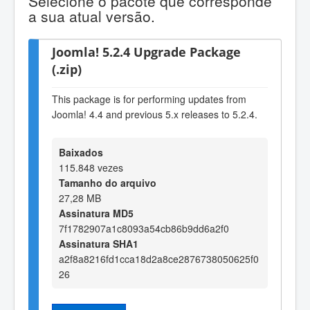
Selecione o pacote que corresponde
a sua atual versão.
Joomla! 5.2.4 Upgrade Package
(.zip)
This package is for performing updates from
Joomla! 4.4 and previous 5.x releases to 5.2.4.
Baixados
115.848 vezes
Tamanho do arquivo
27,28 MB
Assinatura MD5
7f1782907a1c8093a54cb86b9dd6a2f0
Assinatura SHA1
a2f8a8216fd1cca18d2a8ce2876738050625f0
26