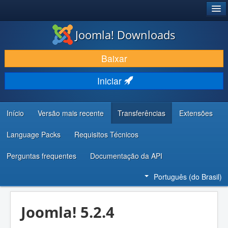
®
JOOMLA!
Joomla! Downloads
BAIXAR E APRIMORAR
Baixar
DESCUBRA & APRENDA
Iniciar
COMUNIDADE & SUPORTE
RECURSOS PARA DESENVOLVEDORES
Início
Versão mais recente
Transferências
Extensões
Language Packs
Requisitos Técnicos
Perguntas frequentes
Documentação da API
Português (do Brasil)
Joomla! 5.2.4