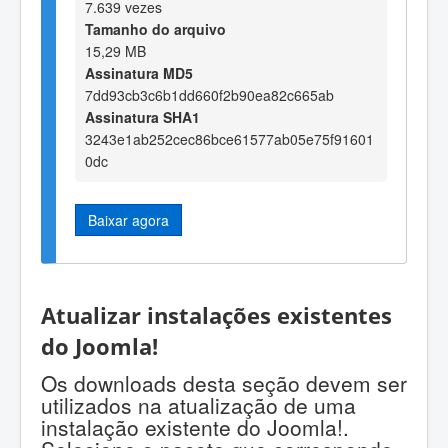
7.639 vezes
Tamanho do arquivo
15,29 MB
Assinatura MD5
7dd93cb3c6b1dd660f2b90ea82c665ab
Assinatura SHA1
3243e1ab252cec86bce61577ab05e75f91601
0dc
Baixar agora
Atualizar instalações existentes
do Joomla!
Os downloads desta seção devem ser
utilizados na atualização de uma
instalação existente do Joomla!.