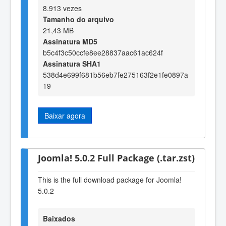
8.913 vezes
Tamanho do arquivo
21,43 MB
Assinatura MD5
b5c4f3c50ccfe8ee28837aac61ac624f
Assinatura SHA1
538d4e699f681b56eb7fe275163f2e1fe0897a
19
Baixar agora
Joomla! 5.0.2 Full Package (.tar.zst)
This is the full download package for Joomla!
5.0.2
Baixados