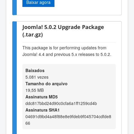
Baixar agora
Joomla! 5.0.2 Upgrade Package
(.tar.gz)
This package is for performing updates from
Joomla! 4.4 and previous 5.x releases to 5.0.2.
Baixados
5.081 vezes
Tamanho do arquivo
19,55 MB
Assinatura MD5
ddc817bbd24d90c0cfa6a1ff1259cd4b
Assinatura SHA1
04691d9bd4a48f88e8e9fdeb9f045704cdfde8
66