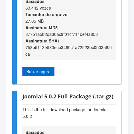
Baixados
63.442 vezes
Tamanho do arquivo
27,05 MB
Assinatura MD5
877b1a5b2da30ac9f01cf714bef4a853
Assinatura SHA1
753b5113f4f83ecb3460c1a72523bc0b03a82f
ca
Baixar agora
Joomla! 5.0.2 Full Package (.tar.gz)
This is the full download package for Joomla!
5.0.2
Baixados