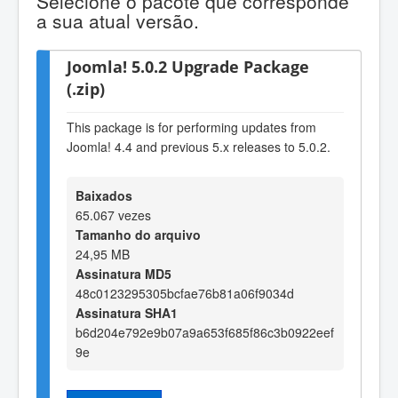
Selecione o pacote que corresponde
a sua atual versão.
Joomla! 5.0.2 Upgrade Package
(.zip)
This package is for performing updates from
Joomla! 4.4 and previous 5.x releases to 5.0.2.
Baixados
65.067 vezes
Tamanho do arquivo
24,95 MB
Assinatura MD5
48c0123295305bcfae76b81a06f9034d
Assinatura SHA1
b6d204e792e9b07a9a653f685f86c3b0922eef
9e