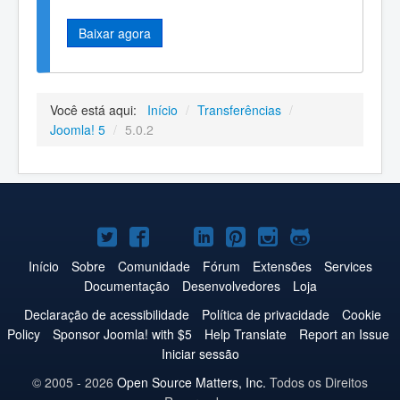
Baixar agora
Você está aqui:
Início
/
Transferências
/
Joomla! 5
/
5.0.2
Joomla!
Joomla!
Joomla!
Joomla!
Joomla!
Joomla!
Joomla!
no
no
no
no
no
no
no
Início
Sobre
Comunidade
Fórum
Extensões
Services
Documentação
Desenvolvedores
Loja
Twitter
Facebook
YouTube
LinkedIn
Pinterest
Instagram
GitHub
Declaração de acessibilidade
Política de privacidade
Cookie
Policy
Sponsor Joomla! with $5
Help Translate
Report an Issue
Iniciar sessão
© 2005 - 2026
Open Source Matters, Inc.
Todos os Direitos