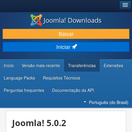
®
JOOMLA!
Joomla! Downloads
BAIXAR E APRIMORAR
Baixar
DESCUBRA & APRENDA
Iniciar
COMUNIDADE & SUPORTE
RECURSOS PARA DESENVOLVEDORES
Início
Versão mais recente
Transferências
Extensões
Language Packs
Requisitos Técnicos
Perguntas frequentes
Documentação da API
Português (do Brasil)
Joomla! 5.0.2