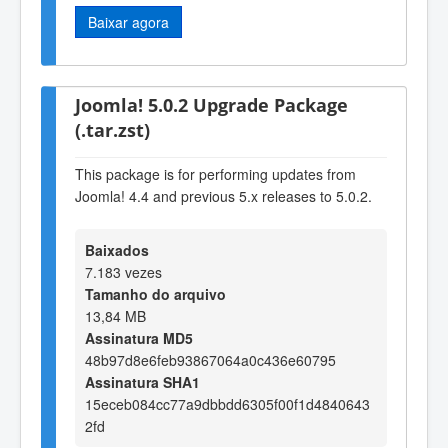
Baixar agora
Joomla! 5.0.2 Upgrade Package
(.tar.zst)
This package is for performing updates from
Joomla! 4.4 and previous 5.x releases to 5.0.2.
Baixados
7.183 vezes
Tamanho do arquivo
13,84 MB
Assinatura MD5
48b97d8e6feb93867064a0c436e60795
Assinatura SHA1
15eceb084cc77a9dbbdd6305f00f1d4840643
2fd