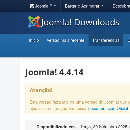
®
Joomla!
Baixar e Aprimorar
Descubr
Joomla! Downloads
Início
Versão mais recente
Transferências
E
Joomla! 4.4.14
Atenção!
Esta versão faz parte de uma versão do Joomla! que
ajudar sua migração em nossa
Documentação Oficial
Disponibilizado em
Terça, 30 Setembro 2025 