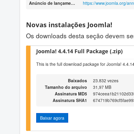
Anúncio de lançamento
https://www.joomla.org/an
Novas instalações Joomla!
Os downloads desta seção devem ser 
Joomla! 4.4.14 Full Package (.zip)
This is the full download package for Joomla! 4.4.1
Baixados
23.832 vezes
Tamanho do arquivo
31,97 MB
Assinatura MD5
974ceea1b21102d33
Assinatura SHA1
674719b769cf5fae99
Baixar agora