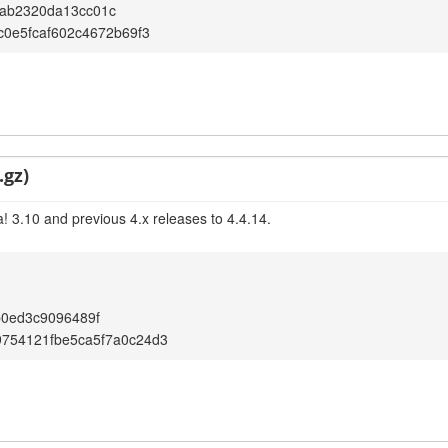
ab2320da13cc01c
c0e5fcaf602c4672b69f3
.gz)
! 3.10 and previous 4.x releases to 4.4.14.
b0ed3c9096489f
9754121fbe5ca5f7a0c24d3