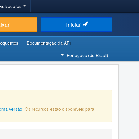
nvolvedores
ixar
Iniciar
requentes
Documentação da API
Português (do Brasil)
ltima versão
. Os recursos estão disponíveis para