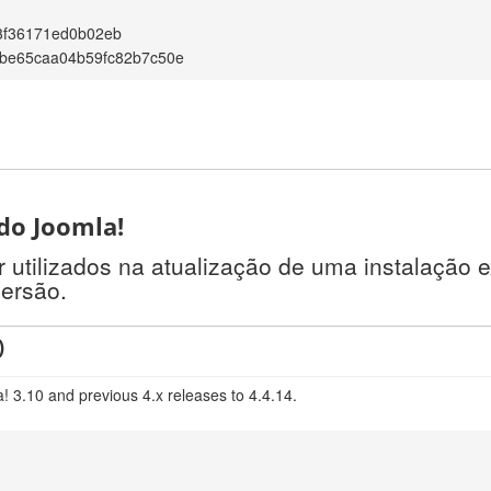
3f36171ed0b02eb
5be65caa04b59fc82b7c50e
 do Joomla!
tilizados na atualização de uma instalação e
versão.
)
! 3.10 and previous 4.x releases to 4.4.14.