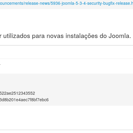
nouncements/release-news/5936-joomla-5-3-4-security-bugfix-release.
utilizados para novas instalações do Joomla.
4
522ae2512343552
3d8b201e4aec7f8bf7ebc6