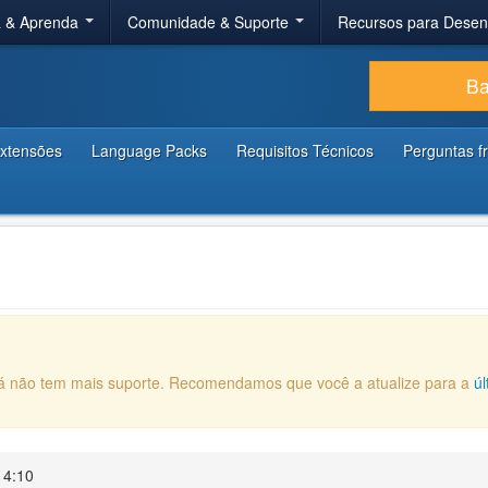
a & Aprenda
Comunidade & Suporte
Recursos para Dese
Ba
xtensões
Language Packs
Requisitos Técnicos
Perguntas f
 já não tem mais suporte. Recomendamos que você a atualize para a
ú
14:10