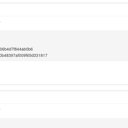
4
06b4d7f844ab0b6
0b48397af009f65d331817
4