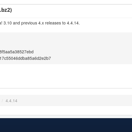
.bz2)
! 3.10 and previous 4.x releases to 4.4.14.
8f5aa5a38527ebd
517c55046ddba85a6d2e2b7
/
4.4.14