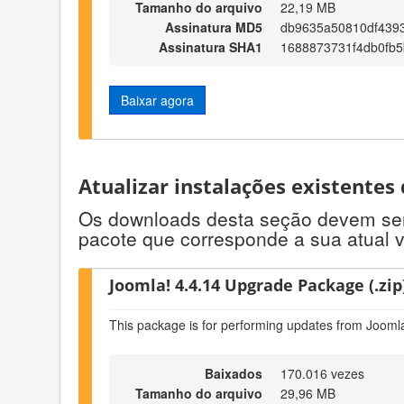
Tamanho do arquivo
22,19 MB
Assinatura MD5
db9635a50810df439
Assinatura SHA1
1688873731f4db0fb
Baixar agora
Atualizar instalações existentes
Os downloads desta seção devem ser u
pacote que corresponde a sua atual 
Joomla! 4.4.14 Upgrade Package (.zip
This package is for performing updates from Joomla
Baixados
170.016 vezes
Tamanho do arquivo
29,96 MB