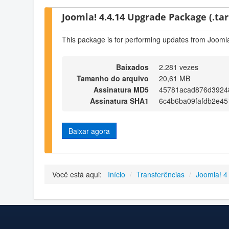
Joomla! 4.4.14 Upgrade Package (.tar
This package is for performing updates from Joomla
Baixados
2.281 vezes
Tamanho do arquivo
20,61 MB
Assinatura MD5
45781acad876d3924
Assinatura SHA1
6c4b6ba09fafdb2e4
Baixar agora
Você está aqui:
Início
/
Transferências
/
Joomla! 4