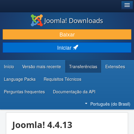
®
JOOMLA!
Joomla! Downloads
BAIXAR E APRIMORAR
Baixar
DESCUBRA & APRENDA
Iniciar
COMUNIDADE & SUPORTE
RECURSOS PARA DESENVOLVEDORES
Início
Versão mais recente
Transferências
Extensões
Language Packs
Requisitos Técnicos
Perguntas frequentes
Documentação da API
Português (do Brasil)
Joomla! 4.4.13