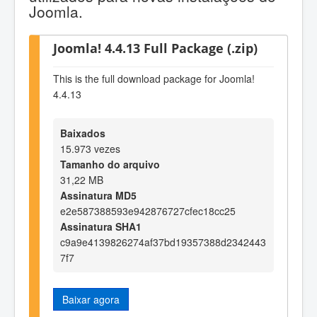
Joomla.
Joomla! 4.4.13 Full Package (.zip)
This is the full download package for Joomla!
4.4.13
Baixados
15.973 vezes
Tamanho do arquivo
31,22 MB
Assinatura MD5
e2e587388593e942876727cfec18cc25
Assinatura SHA1
c9a9e4139826274af37bd19357388d2342443
7f7
Baixar agora