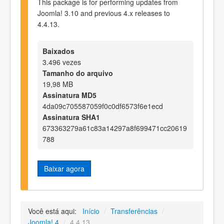
This package is for performing updates from
Joomla! 3.10 and previous 4.x releases to
4.4.13.
Baixados
3.496 vezes
Tamanho do arquivo
19,98 MB
Assinatura MD5
4da09c705587059f0c0df6573f6e1ecd
Assinatura SHA1
673363279a61c83a14297a8f699471cc20619
788
Baixar agora
Você está aqui:
Início
/
Transferências
/
Joomla! 4
/
4.4.13