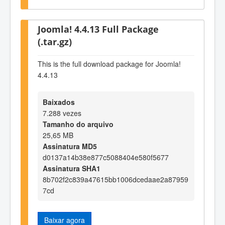
Joomla! 4.4.13 Full Package
(.tar.gz)
This is the full download package for Joomla!
4.4.13
Baixados
7.288 vezes
Tamanho do arquivo
25,65 MB
Assinatura MD5
d0137a14b38e877c5088404e580f5677
Assinatura SHA1
8b702f2c839a47615bb1006dcedaae2a87959
7cd
Baixar agora