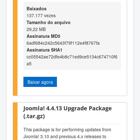
Baixados
137.177 vezes
Tamanho do arquivo
29,22 MB
Assinatura MD5
6adf684c242c5643f79f112e4f8767fa
Assinatura SHA1
cc05542ae72dfe4b8c71ed9ce5134c674710f6
a5
Baixar agora
Joomla! 4.4.13 Upgrade Package
(.tar.gz)
This package is for performing updates from
Joomla! 3.10 and previous 4.x releases to