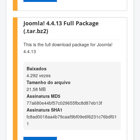
Joomla! 4.4.13 Full Package
(.tar.bz2)
This is the full download package for Joomla!
4.4.13
Baixados
4.292 vezes
Tamanho do arquivo
21,58 MB
Assinatura MD5
77a680e44bf57c029655fbc8d87eb13f
Assinatura SHA1
fc8ad0018aa4b79caaf9bf09e6f6231c76bdf01
1