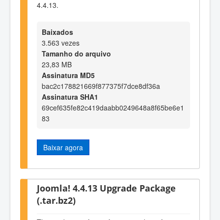
4.4.13.
Baixados
3.563 vezes
Tamanho do arquivo
23,83 MB
Assinatura MD5
bac2c178821669f877375f7dce8df36a
Assinatura SHA1
69cef635fe82c419daabb0249648a8f65be6e1
83
Baixar agora
Joomla! 4.4.13 Upgrade Package
(.tar.bz2)