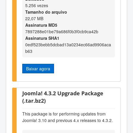
5.256 vezes
Tamanho do arquivo
22,07 MB
Assinatura MD5
7897288e01be79a686f0b3f0cb9ca42b
Assinatura SHA1
0edf523bebb5dcbad13a0234ec66ad9906aca
b63
Baixar agora
Joomla! 4.3.2 Upgrade Package
(.tar.bz2)
This package is for performing updates from
Joomla! 3.10 and previous 4.x releases to 4.3.2.