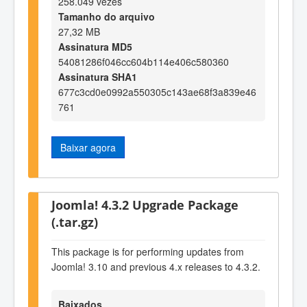
258.049 vezes
Tamanho do arquivo
27,32 MB
Assinatura MD5
54081286f046cc604b114e406c580360
Assinatura SHA1
677c3cd0e0992a550305c143ae68f3a839e46
761
Baixar agora
Joomla! 4.3.2 Upgrade Package
(.tar.gz)
This package is for performing updates from
Joomla! 3.10 and previous 4.x releases to 4.3.2.
Baixados