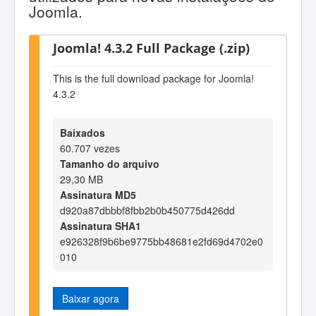
Joomla.
Joomla! 4.3.2 Full Package (.zip)
This is the full download package for Joomla!
4.3.2
Baixados
60.707 vezes
Tamanho do arquivo
29,30 MB
Assinatura MD5
d920a87dbbbf8fbb2b0b450775d426dd
Assinatura SHA1
e926328f9b6be9775bb48681e2fd69d4702e0
010
Baixar agora