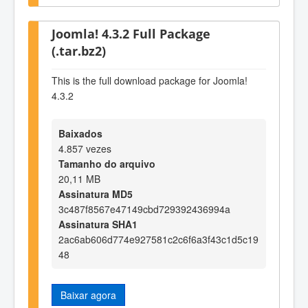
Joomla! 4.3.2 Full Package
(.tar.bz2)
This is the full download package for Joomla!
4.3.2
Baixados
4.857 vezes
Tamanho do arquivo
20,11 MB
Assinatura MD5
3c487f8567e47149cbd729392436994a
Assinatura SHA1
2ac6ab606d774e927581c2c6f6a3f43c1d5c19
48
Baixar agora