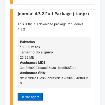
Joomla! 4.3.2 Full Package (.tar.gz)
This is the full download package for Joomla!
4.3.2
Baixados
10.002 vezes
Tamanho do arquivo
23,88 MB
Assinatura MD5
3eafb6c9294daac28e3a15cd6f68f2de
Assinatura SHA1
dff9873d4d17c858db02edf3a7896c0848fb09f
8
Baixar agora