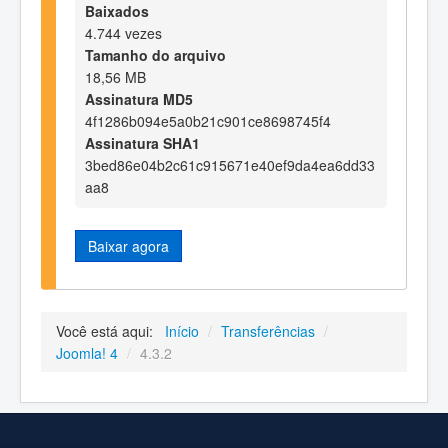
Baixados
4.744 vezes
Tamanho do arquivo
18,56 MB
Assinatura MD5
4f1286b094e5a0b21c901ce8698745f4
Assinatura SHA1
3bed86e04b2c61c915671e40ef9da4ea6dd33
aa8
Baixar agora
Você está aqui:
Início
/
Transferências
/
Joomla! 4
/
4.3.2