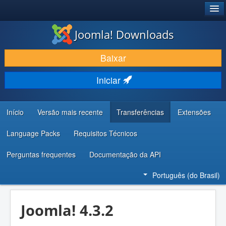
®
JOOMLA!
Joomla! Downloads
BAIXAR E APRIMORAR
Baixar
DESCUBRA & APRENDA
Iniciar
COMUNIDADE & SUPORTE
RECURSOS PARA DESENVOLVEDORES
Início
Versão mais recente
Transferências
Extensões
Language Packs
Requisitos Técnicos
Perguntas frequentes
Documentação da API
Português (do Brasil)
Joomla! 4.3.2