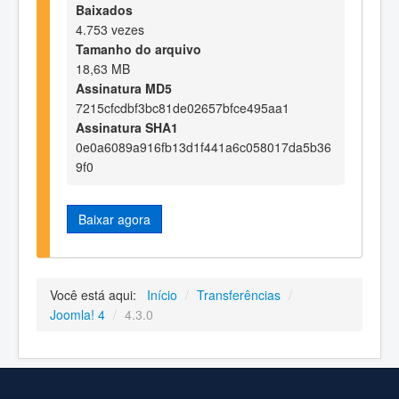
Baixados
4.753 vezes
Tamanho do arquivo
18,63 MB
Assinatura MD5
7215cfcdbf3bc81de02657bfce495aa1
Assinatura SHA1
0e0a6089a916fb13d1f441a6c058017da5b36
9f0
Baixar agora
Você está aqui:
Início
/
Transferências
/
Joomla! 4
/
4.3.0