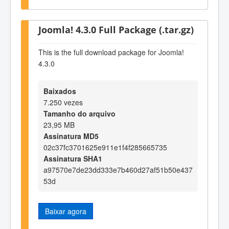
Joomla! 4.3.0 Full Package (.tar.gz)
This is the full download package for Joomla!
4.3.0
Baixados
7.250 vezes
Tamanho do arquivo
23,95 MB
Assinatura MD5
02c37fc3701625e911e1f4f285665735
Assinatura SHA1
a97570e7de23dd333e7b460d27af51b50e437
53d
Baixar agora