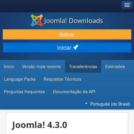
®
JOOMLA!
Joomla! Downloads
BAIXAR E APRIMORAR
Baixar
DESCUBRA & APRENDA
Iniciar
COMUNIDADE & SUPORTE
RECURSOS PARA DESENVOLVEDORES
Início
Versão mais recente
Transferências
Extensões
Language Packs
Requisitos Técnicos
Perguntas frequentes
Documentação da API
Português (do Brasil)
Joomla! 4.3.0