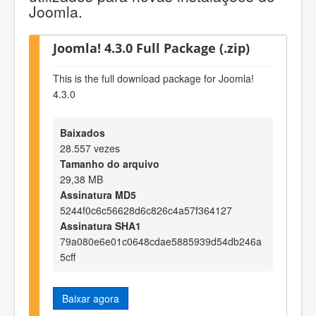
Joomla.
Joomla! 4.3.0 Full Package (.zip)
This is the full download package for Joomla!
4.3.0
Baixados
28.557 vezes
Tamanho do arquivo
29,38 MB
Assinatura MD5
5244f0c6c56628d6c826c4a57f364127
Assinatura SHA1
79a080e6e01c0648cdae5885939d54db246a
5cff
Baixar agora