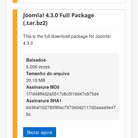
Joomla! 4.3.0 Full Package
(.tar.bz2)
This is the full download package for Joomla!
4.3.0
Baixados
5.006 vezes
Tamanho do arquivo
20,18 MB
Assinatura MD5
1f7d48ff4d2a5517c8c5f19d47c975d4
Assinatura SHA1
6436af1b2785f8fac7973e042117d2aaaa9e47
bc
Baixar agora