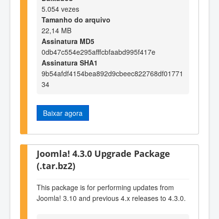
5.054 vezes
Tamanho do arquivo
22,14 MB
Assinatura MD5
0db47c554e295afffcbfaabd995f417e
Assinatura SHA1
9b54afdf4154bea892d9cbeec822768df01771
34
Baixar agora
Joomla! 4.3.0 Upgrade Package
(.tar.bz2)
This package is for performing updates from
Joomla! 3.10 and previous 4.x releases to 4.3.0.