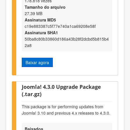
178.818 vezes
Tamanho do arquivo
27,39 MB
Assinatura MD5
c19e883387c5f77e740a1ca69208e58f
Assinatura SHA1
50ba8c80b33860d186a43b28f2dcbd5b815b4
2a8
Baixar agora
Joomla! 4.3.0 Upgrade Package
(.tar.gz)
This package is for performing updates from
Joomla! 3.10 and previous 4.x releases to 4.3.0.
Baixados