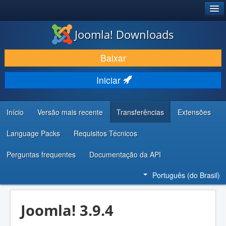
®
JOOMLA!
Joomla! Downloads
BAIXAR E APRIMORAR
Baixar
DESCUBRA & APRENDA
Iniciar
COMUNIDADE & SUPORTE
RECURSOS PARA DESENVOLVEDORES
Início
Versão mais recente
Transferências
Extensões
Language Packs
Requisitos Técnicos
Perguntas frequentes
Documentação da API
Português (do Brasil)
Joomla! 3.9.4