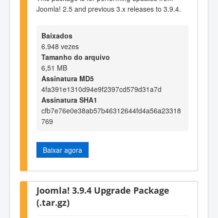
Joomla! 2.5 and previous 3.x releases to 3.9.4.
Baixados
6.948 vezes
Tamanho do arquivo
6,51 MB
Assinatura MD5
4fa391e1310d94e9f2397cd579d31a7d
Assinatura SHA1
cfb7e76e0e38ab57b46312644fd4a56a23318
769
Baixar agora
Joomla! 3.9.4 Upgrade Package
(.tar.gz)