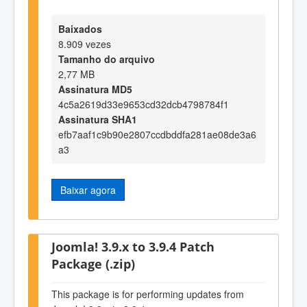
Baixados
8.909 vezes
Tamanho do arquivo
2,77 MB
Assinatura MD5
4c5a2619d33e9653cd32dcb4798784f1
Assinatura SHA1
efb7aaf1c9b90e2807ccdbddfa281ae08de3a6
a3
Baixar agora
Joomla! 3.9.x to 3.9.4 Patch
Package (.zip)
This package is for performing updates from