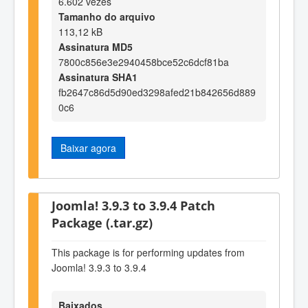
6.602 vezes
Tamanho do arquivo
113,12 kB
Assinatura MD5
7800c856e3e2940458bce52c6dcf81ba
Assinatura SHA1
fb2647c86d5d90ed3298afed21b842656d889
0c6
Baixar agora
Joomla! 3.9.3 to 3.9.4 Patch
Package (.tar.gz)
This package is for performing updates from
Joomla! 3.9.3 to 3.9.4
Baixados