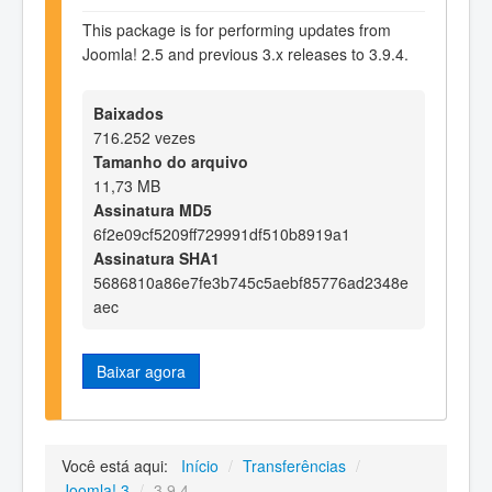
This package is for performing updates from
Joomla! 2.5 and previous 3.x releases to 3.9.4.
Baixados
716.252 vezes
Tamanho do arquivo
11,73 MB
Assinatura MD5
6f2e09cf5209ff729991df510b8919a1
Assinatura SHA1
5686810a86e7fe3b745c5aebf85776ad2348e
aec
Baixar agora
Você está aqui:
Início
/
Transferências
/
Joomla! 3
/
3.9.4