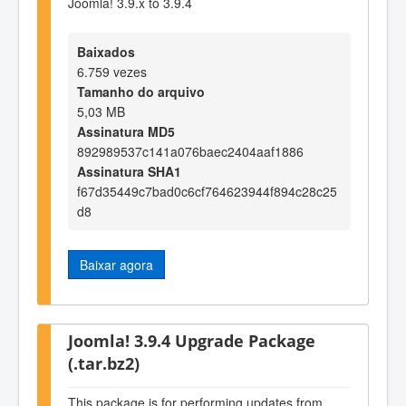
Joomla! 3.9.x to 3.9.4
Baixados
6.759 vezes
Tamanho do arquivo
5,03 MB
Assinatura MD5
892989537c141a076baec2404aaf1886
Assinatura SHA1
f67d35449c7bad0c6cf764623944f894c28c25
d8
Baixar agora
Joomla! 3.9.4 Upgrade Package
(.tar.bz2)
This package is for performing updates from