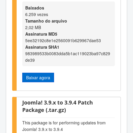
Baixados
6.259 vezes
Tamanho do arquivo
2,02 MB
Assinatura MD5
5ee32192c8e1e2560091b629967dae53
Assinatura SHA1
983989533b0083dda5b1ac119023ba97c829
de39
Baixar agora
Joomla! 3.9.x to 3.9.4 Patch
Package (.tar.gz)
This package is for performing updates from
Joomla! 3.9.x to 3.9.4