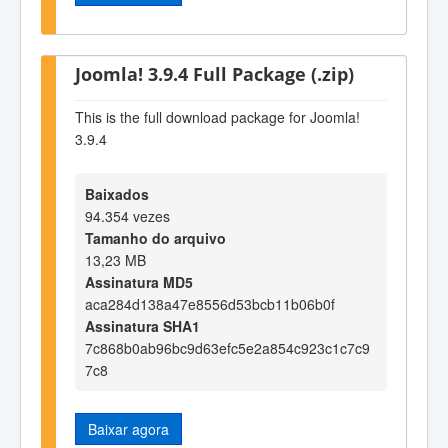
Joomla! 3.9.4 Full Package (.zip)
This is the full download package for Joomla!
3.9.4
Baixados
94.354 vezes
Tamanho do arquivo
13,23 MB
Assinatura MD5
aca284d138a47e8556d53bcb11b06b0f
Assinatura SHA1
7c868b0ab96bc9d63efc5e2a854c923c1c7c9
7c8
Baixar agora