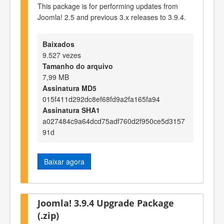
This package is for performing updates from
Joomla! 2.5 and previous 3.x releases to 3.9.4.
Baixados
9.527 vezes
Tamanho do arquivo
7,99 MB
Assinatura MD5
015f411d292dc8ef68fd9a2fa165fa94
Assinatura SHA1
a027484c9a64dcd75adf760d2f950ce5d3157
91d
Baixar agora
Joomla! 3.9.4 Upgrade Package
(.zip)