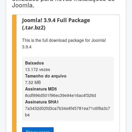
Joomla.
Joomla! 3.9.4 Full Package
(.tar.bz2)
This is the full download package for Joomla!
3.9.4
Baixados
13.172 vezes
Tamanho do arquivo
7,52 MB
Assinatura MD5
8cdf996d501f96ec39e94e16ac4f326d
Assinatura SHA1
7a3432d02fd3ca7b34e8f45781ea71c6f8a3c7
b4
Baixar agora