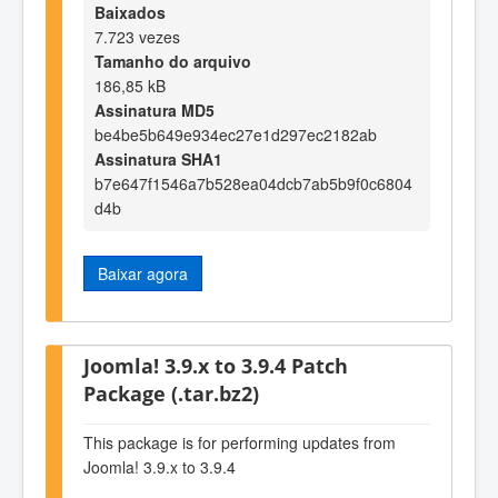
Baixados
7.723 vezes
Tamanho do arquivo
186,85 kB
Assinatura MD5
be4be5b649e934ec27e1d297ec2182ab
Assinatura SHA1
b7e647f1546a7b528ea04dcb7ab5b9f0c6804
d4b
Baixar agora
Joomla! 3.9.x to 3.9.4 Patch
Package (.tar.bz2)
This package is for performing updates from
Joomla! 3.9.x to 3.9.4