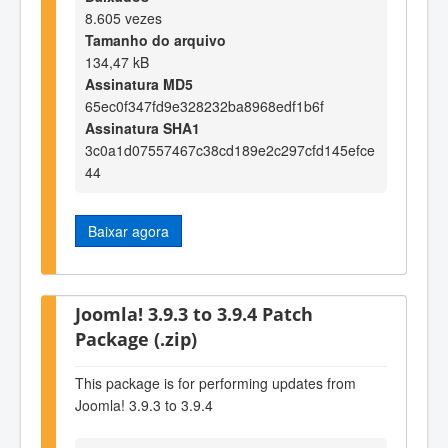
8.605 vezes
Tamanho do arquivo
134,47 kB
Assinatura MD5
65ec0f347fd9e328232ba8968edf1b6f
Assinatura SHA1
3c0a1d07557467c38cd189e2c297cfd145efce
44
Baixar agora
Joomla! 3.9.3 to 3.9.4 Patch
Package (.zip)
This package is for performing updates from
Joomla! 3.9.3 to 3.9.4