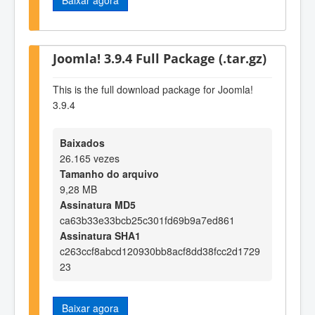
Joomla! 3.9.4 Full Package (.tar.gz)
This is the full download package for Joomla!
3.9.4
Baixados
26.165 vezes
Tamanho do arquivo
9,28 MB
Assinatura MD5
ca63b33e33bcb25c301fd69b9a7ed861
Assinatura SHA1
c263ccf8abcd120930bb8acf8dd38fcc2d1729
23
Baixar agora