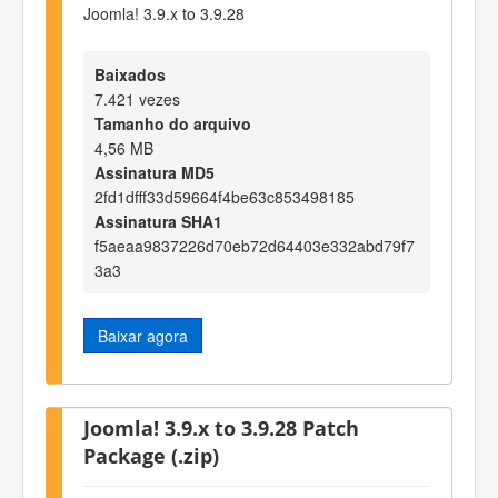
Joomla! 3.9.x to 3.9.28
Baixados
7.421 vezes
Tamanho do arquivo
4,56 MB
Assinatura MD5
2fd1dfff33d59664f4be63c853498185
Assinatura SHA1
f5aeaa9837226d70eb72d64403e332abd79f7
3a3
Baixar agora
Joomla! 3.9.x to 3.9.28 Patch
Package (.zip)