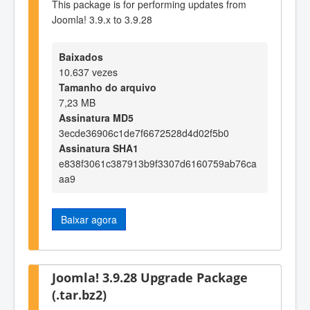
This package is for performing updates from
Joomla! 3.9.x to 3.9.28
Baixados
10.637 vezes
Tamanho do arquivo
7,23 MB
Assinatura MD5
3ecde36906c1de7f6672528d4d02f5b0
Assinatura SHA1
e838f3061c387913b9f3307d6160759ab76ca
aa9
Baixar agora
Joomla! 3.9.28 Upgrade Package
(.tar.bz2)