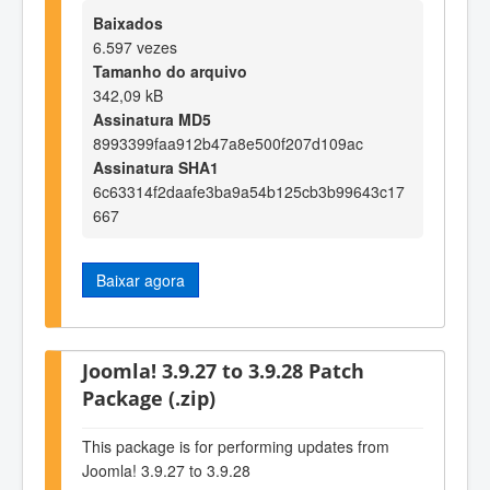
Baixados
6.597 vezes
Tamanho do arquivo
342,09 kB
Assinatura MD5
8993399faa912b47a8e500f207d109ac
Assinatura SHA1
6c63314f2daafe3ba9a54b125cb3b99643c17
667
Baixar agora
Joomla! 3.9.27 to 3.9.28 Patch
Package (.zip)
This package is for performing updates from
Joomla! 3.9.27 to 3.9.28