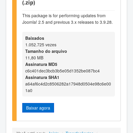
(.zip)
This package is for performing updates from
Joomla! 2.5 and previous 3.x releases to 3.9.28.
Baixados
1.052.725 vezes
Tamanho do arquivo
11,80 MB
Assinatura MD5
c6c401dec3bcb3b5e05d1352be087bc4
Assinatura SHA1
a64af6c4d2c8506282a17948d0504e98c6e00
1a0
Baixar agora