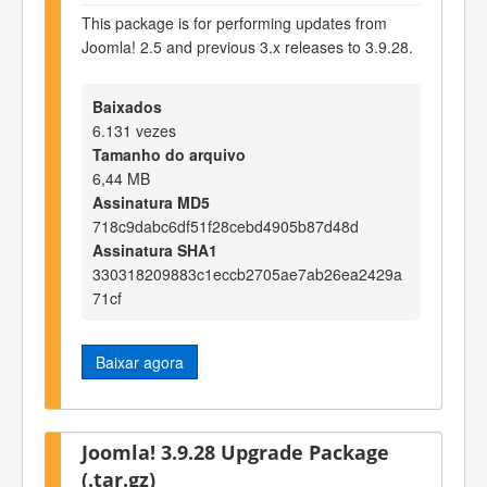
This package is for performing updates from
Joomla! 2.5 and previous 3.x releases to 3.9.28.
Baixados
6.131 vezes
Tamanho do arquivo
6,44 MB
Assinatura MD5
718c9dabc6df51f28cebd4905b87d48d
Assinatura SHA1
330318209883c1eccb2705ae7ab26ea2429a
71cf
Baixar agora
Joomla! 3.9.28 Upgrade Package
(.tar.gz)