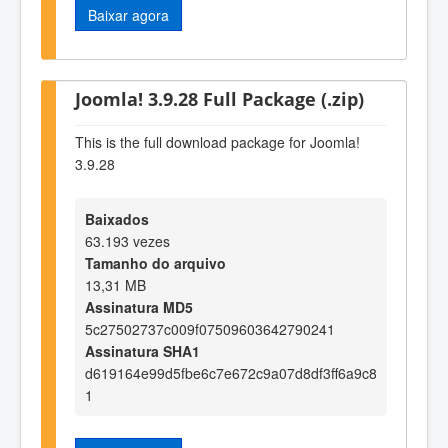
Baixar agora
Joomla! 3.9.28 Full Package (.zip)
This is the full download package for Joomla!
3.9.28
Baixados
63.193 vezes
Tamanho do arquivo
13,31 MB
Assinatura MD5
5c27502737c009f07509603642790241
Assinatura SHA1
d619164e99d5fbe6c7e672c9a07d8df3ff6a9c8
1