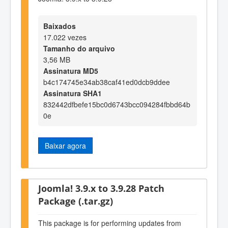
Baixados
17.022 vezes
Tamanho do arquivo
3,56 MB
Assinatura MD5
b4c174745e34ab38caf41ed0dcb9ddee
Assinatura SHA1
832442dfbefe15bc0d6743bcc094284fbbd64b
0e
Baixar agora
Joomla! 3.9.x to 3.9.28 Patch
Package (.tar.gz)
This package is for performing updates from