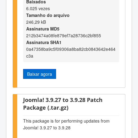
Baixados
6.025 vezes
Tamanho do arquivo
246,29 kB
Assinatura MD5
212b3474a08fe879ef7a28736c2bf855
Assinatura SHA1
0a47358ba9c5f09306a8ba82cb0843642e464
c3a
Baixar agora
Joomla! 3.9.27 to 3.9.28 Patch
Package (.tar.gz)
This package is for performing updates from
Joomla! 3.9.27 to 3.9.28