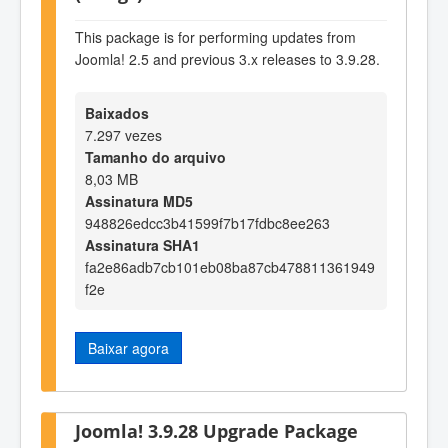
This package is for performing updates from
Joomla! 2.5 and previous 3.x releases to 3.9.28.
Baixados
7.297 vezes
Tamanho do arquivo
8,03 MB
Assinatura MD5
948826edcc3b41599f7b17fdbc8ee263
Assinatura SHA1
fa2e86adb7cb101eb08ba87cb478811361949
f2e
Baixar agora
Joomla! 3.9.28 Upgrade Package