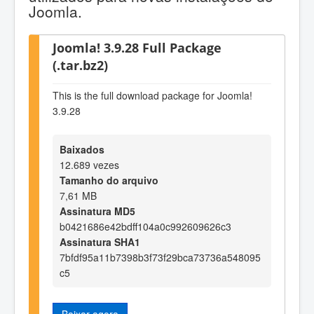
Joomla.
Joomla! 3.9.28 Full Package
(.tar.bz2)
This is the full download package for Joomla!
3.9.28
Baixados
12.689 vezes
Tamanho do arquivo
7,61 MB
Assinatura MD5
b0421686e42bdff104a0c992609626c3
Assinatura SHA1
7bfdf95a11b7398b3f73f29bca73736a548095
c5
Baixar agora