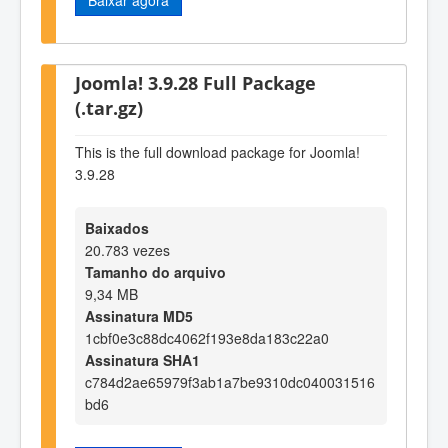
Joomla! 3.9.28 Full Package
(.tar.gz)
This is the full download package for Joomla!
3.9.28
Baixados
20.783 vezes
Tamanho do arquivo
9,34 MB
Assinatura MD5
1cbf0e3c88dc4062f193e8da183c22a0
Assinatura SHA1
c784d2ae65979f3ab1a7be9310dc040031516
bd6