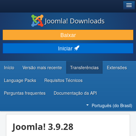
®
JOOMLA!
Joomla! Downloads
BAIXAR E APRIMORAR
Baixar
DESCUBRA & APRENDA
Iniciar
COMUNIDADE & SUPORTE
RECURSOS PARA DESENVOLVEDORES
Início
Versão mais recente
Transferências
Extensões
Language Packs
Requisitos Técnicos
Perguntas frequentes
Documentação da API
Português (do Brasil)
Joomla! 3.9.28