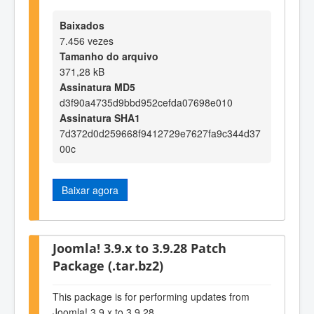
Baixados
7.456 vezes
Tamanho do arquivo
371,28 kB
Assinatura MD5
d3f90a4735d9bbd952cefda07698e010
Assinatura SHA1
7d372d0d259668f9412729e7627fa9c344d37
00c
Baixar agora
Joomla! 3.9.x to 3.9.28 Patch
Package (.tar.bz2)
This package is for performing updates from
Joomla! 3.9.x to 3.9.28