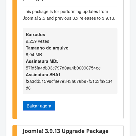
This package is for performing updates from
Joomla! 2.5 and previous 3.x releases to 3.9.13.
Baixados
9.259 vezes
Tamanho do arquivo
8,04 MB
Assinatura MD5
57fd5fa4db93c797d0aa4b96096754ec
Assinatura SHA1
f2a3dd51599cf8e7e343a076b97f51b3fa9c34
d6
Baixar agora
Joomla! 3.9.13 Upgrade Package