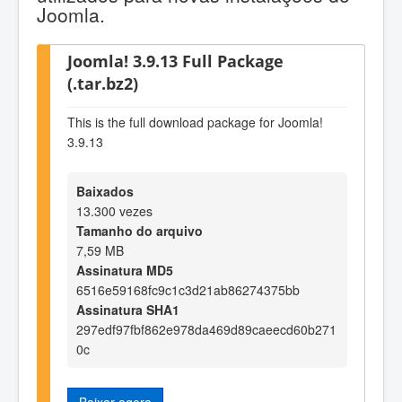
Joomla.
Joomla! 3.9.13 Full Package
(.tar.bz2)
This is the full download package for Joomla!
3.9.13
Baixados
13.300 vezes
Tamanho do arquivo
7,59 MB
Assinatura MD5
6516e59168fc9c1c3d21ab86274375bb
Assinatura SHA1
297edf97fbf862e978da469d89caeecd60b271
0c
Baixar agora