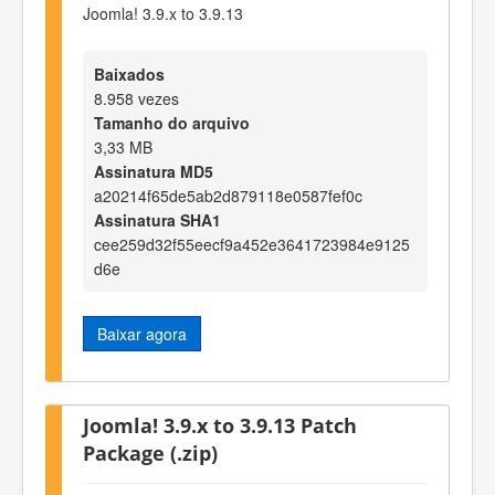
Joomla! 3.9.x to 3.9.13
Baixados
8.958 vezes
Tamanho do arquivo
3,33 MB
Assinatura MD5
a20214f65de5ab2d879118e0587fef0c
Assinatura SHA1
cee259d32f55eecf9a452e3641723984e9125
d6e
Baixar agora
Joomla! 3.9.x to 3.9.13 Patch
Package (.zip)