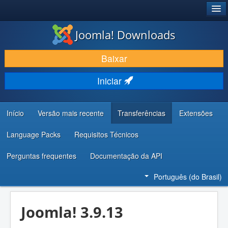
®
JOOMLA!
Joomla! Downloads
BAIXAR E APRIMORAR
Baixar
DESCUBRA & APRENDA
Iniciar
COMUNIDADE & SUPORTE
RECURSOS PARA DESENVOLVEDORES
Início
Versão mais recente
Transferências
Extensões
Language Packs
Requisitos Técnicos
Perguntas frequentes
Documentação da API
Português (do Brasil)
Joomla! 3.9.13