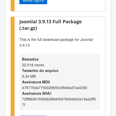
Joomla! 3.9.13 Full Package
(.tar.gz)
This is the full download package for Joomla!
3.9.13
Baixados
22.018 vezes
Tamanho do arquivo
9,34 MB
Assinatura MD5
478775da7793029b55c9b66ad7a423fd
Assinatura SHA1
72ff8808150906288d45978d0ddc0a19aa3ff3
7f