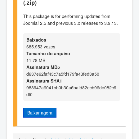
(.zip)
This package is for performing updates from
Joomla! 2.5 and previous 3.x releases to 3.9.13.
Baixados
685.953 vezes
Tamanho do arquivo
11,78 MB
Assinatura MD5
d637e62faf43c7a5fd179fa43fed3a50
Assinatura SHA1
983947a6041bb0b30a6bafd82ecb96de082c9
df0
Baixar agora