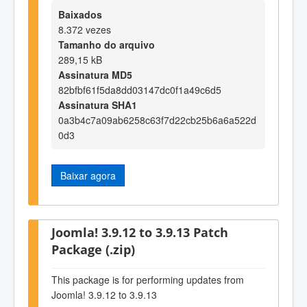
Baixados
8.372 vezes
Tamanho do arquivo
289,15 kB
Assinatura MD5
82bfbf61f5da8dd03147dc0f1a49c6d5
Assinatura SHA1
0a3b4c7a09ab6258c63f7d22cb25b6a6a522d
0d3
Baixar agora
Joomla! 3.9.12 to 3.9.13 Patch
Package (.zip)
This package is for performing updates from
Joomla! 3.9.12 to 3.9.13