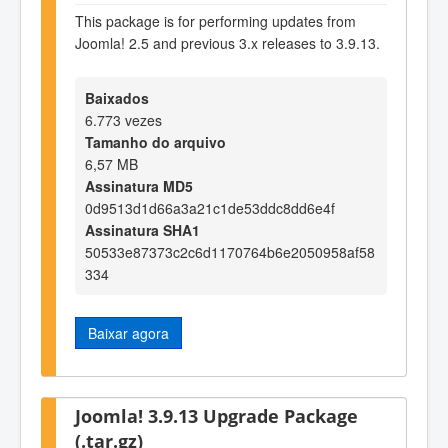
This package is for performing updates from
Joomla! 2.5 and previous 3.x releases to 3.9.13.
Baixados
6.773 vezes
Tamanho do arquivo
6,57 MB
Assinatura MD5
0d9513d1d66a3a21c1de53ddc8dd6e4f
Assinatura SHA1
50533e87373c2c6d1170764b6e2050958af58
334
Baixar agora
Joomla! 3.9.13 Upgrade Package
(.tar.gz)