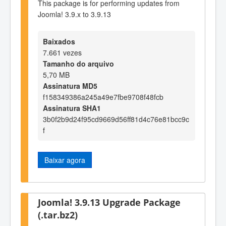
This package is for performing updates from
Joomla! 3.9.x to 3.9.13
Baixados
7.661 vezes
Tamanho do arquivo
5,70 MB
Assinatura MD5
f158349386a245a49e7fbe9708f48fcb
Assinatura SHA1
3b0f2b9d24f95cd9669d56ff81d4c76e81bcc9c
f
Baixar agora
Joomla! 3.9.13 Upgrade Package
(.tar.bz2)