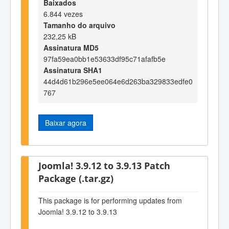
Baixados
6.844 vezes
Tamanho do arquivo
232,25 kB
Assinatura MD5
97fa59ea0bb1e53633df95c71afafb5e
Assinatura SHA1
44d4d61b296e5ee064e6d263ba329833edfe0
767
Baixar agora
Joomla! 3.9.12 to 3.9.13 Patch
Package (.tar.gz)
This package is for performing updates from
Joomla! 3.9.12 to 3.9.13