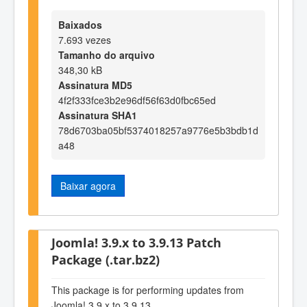
Baixados
7.693 vezes
Tamanho do arquivo
348,30 kB
Assinatura MD5
4f2f333fce3b2e96df56f63d0fbc65ed
Assinatura SHA1
78d6703ba05bf5374018257a9776e5b3bdb1d
a48
Baixar agora
Joomla! 3.9.x to 3.9.13 Patch
Package (.tar.bz2)
This package is for performing updates from
Joomla! 3.9.x to 3.9.13