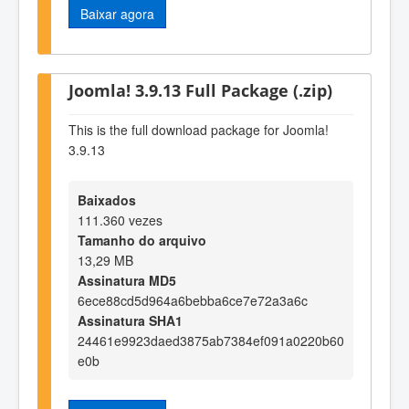
Baixar agora
Joomla! 3.9.13 Full Package (.zip)
This is the full download package for Joomla!
3.9.13
Baixados
111.360 vezes
Tamanho do arquivo
13,29 MB
Assinatura MD5
6ece88cd5d964a6bebba6ce7e72a3a6c
Assinatura SHA1
24461e9923daed3875ab7384ef091a0220b60
e0b