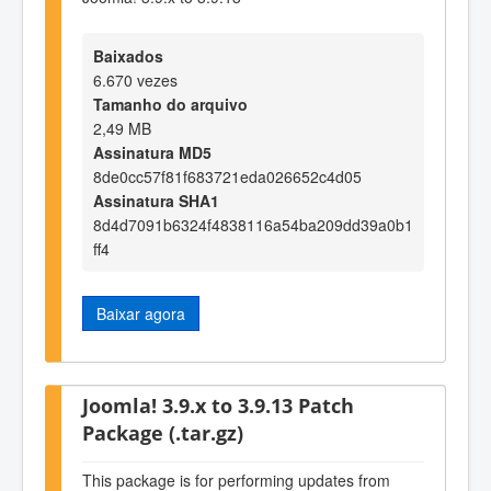
Baixados
6.670 vezes
Tamanho do arquivo
2,49 MB
Assinatura MD5
8de0cc57f81f683721eda026652c4d05
Assinatura SHA1
8d4d7091b6324f4838116a54ba209dd39a0b1
ff4
Baixar agora
Joomla! 3.9.x to 3.9.13 Patch
Package (.tar.gz)
This package is for performing updates from