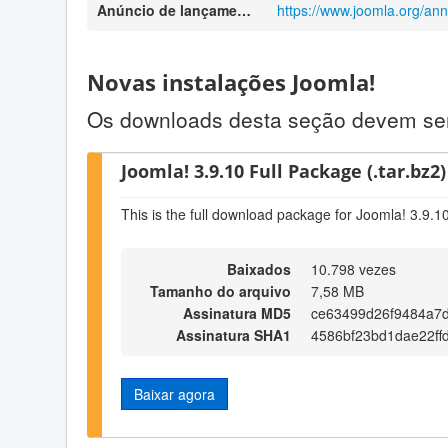
Anúncio de lançamento
https://www.joomla.org/an
Novas instalações Joomla!
Os downloads desta seção devem ser 
Joomla! 3.9.10 Full Package (.tar.bz2)
This is the full download package for Joomla! 3.9.1
Baixados
10.798 vezes
Tamanho do arquivo
7,58 MB
Assinatura MD5
ce63499d26f9484a7
Assinatura SHA1
4586bf23bd1dae22f
Baixar agora