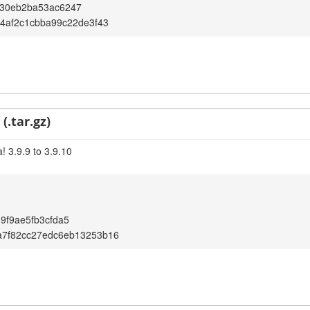
30eb2ba53ac6247
64af2c1cbba99c22de3f43
(.tar.gz)
! 3.9.9 to 3.9.10
9f9ae5fb3cfda5
a7f82cc27edc6eb13253b16