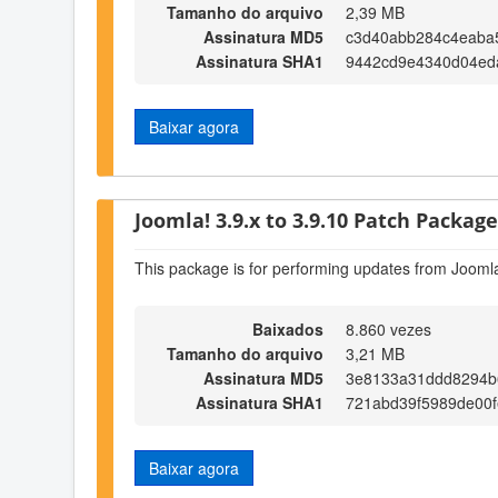
Tamanho do arquivo
2,39 MB
Assinatura MD5
c3d40abb284c4eaba
Assinatura SHA1
9442cd9e4340d04ed
Baixar agora
Joomla! 3.9.x to 3.9.10 Patch Package 
This package is for performing updates from Joomla
Baixados
8.860 vezes
Tamanho do arquivo
3,21 MB
Assinatura MD5
3e8133a31ddd8294b
Assinatura SHA1
721abd39f5989de00f
Baixar agora