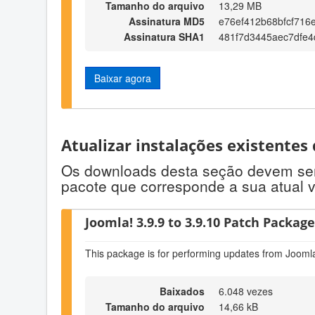
Tamanho do arquivo
13,29 MB
Assinatura MD5
e76ef412b68bfcf716
Assinatura SHA1
481f7d3445aec7dfe
Baixar agora
Atualizar instalações existentes
Os downloads desta seção devem ser u
pacote que corresponde a sua atual 
Joomla! 3.9.9 to 3.9.10 Patch Package 
This package is for performing updates from Joomla
Baixados
6.048 vezes
Tamanho do arquivo
14,66 kB