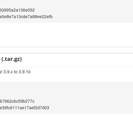
50995a2a136e052
a0e8e7a13cde7a88ee22efb
(.tar.gz)
! 3.9.x to 3.9.10
67962c6c59b277c
e39fc6111ae17aef2d7d03