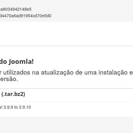
ea8034942148e5
4d4470a6ad91954cd70e5d0
 do Joomla!
tilizados na atualização de uma instalação e
versão.
(.tar.bz2)
! 3.9.9 to 3.9.10