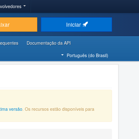
nvolvedores
ixar
Iniciar
requentes
Documentação da API
Português (do Brasil)
ltima versão
. Os recursos estão disponíveis para