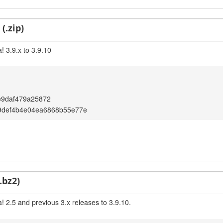
(.zip)
! 3.9.x to 3.9.10
e9daf479a25872
9def4b4e04ea6868b55e77e
.bz2)
! 2.5 and previous 3.x releases to 3.9.10.