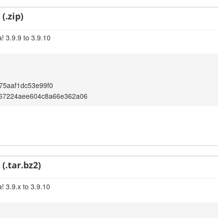
(.zip)
! 3.9.9 to 3.9.10
75aaf1dc53e99f0
67224aee604c8a66e362a06
(.tar.bz2)
! 3.9.x to 3.9.10