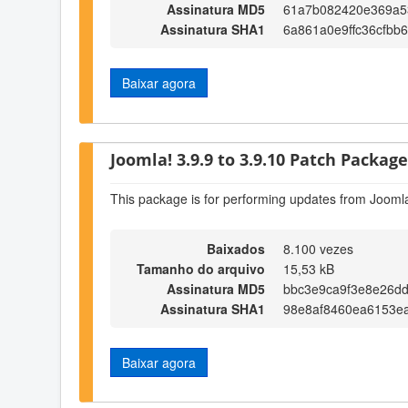
Assinatura MD5
61a7b082420e369a5
Assinatura SHA1
6a861a0e9ffc36cfbb
Baixar agora
Joomla! 3.9.9 to 3.9.10 Patch Package 
This package is for performing updates from Joomla
Baixados
8.100 vezes
Tamanho do arquivo
15,53 kB
Assinatura MD5
bbc3e9ca9f3e8e26dd
Assinatura SHA1
98e8af8460ea6153e
Baixar agora