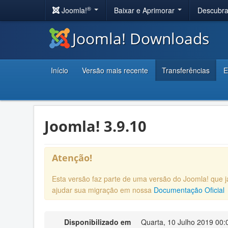
®
Joomla!
Baixar e Aprimorar
Descubr
Joomla! Downloads
Início
Versão mais recente
Transferências
E
Joomla! 3.9.10
Atenção!
Esta versão faz parte de uma versão do Joomla! que
ajudar sua migração em nossa
Documentação Oficial
Disponibilizado em
Quarta, 10 Julho 2019 00: