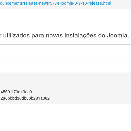
nouncements/release-news/5774-joomla-3-9-10-release.html
utilizados para novas instalações do Joomla.
0
d45601f70d19ac0
fd2a6bbbd30db80b281a062