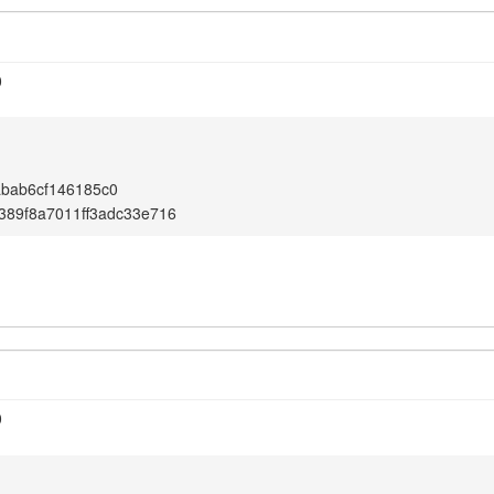
0
abab6cf146185c0
389f8a7011ff3adc33e716
0