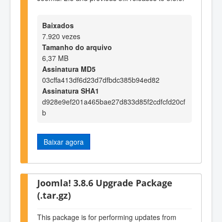
Baixados
7.920 vezes
Tamanho do arquivo
6,37 MB
Assinatura MD5
03cffa413df6d23d7dfbdc385b94ed82
Assinatura SHA1
d928e9ef201a465bae27d833d85f2cdfcfd20cf
b
Baixar agora
Joomla! 3.8.6 Upgrade Package
(.tar.gz)
This package is for performing updates from