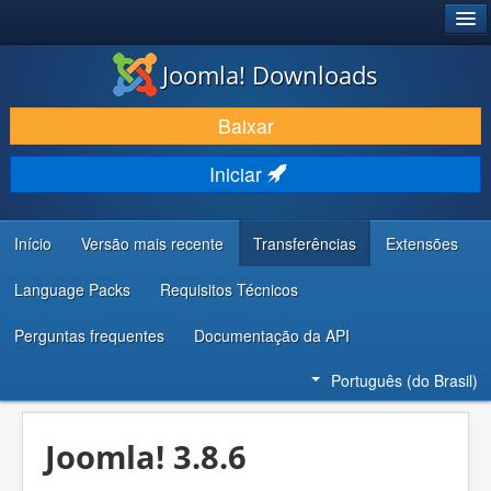
®
JOOMLA!
Joomla! Downloads
BAIXAR E APRIMORAR
Baixar
DESCUBRA & APRENDA
Iniciar
COMUNIDADE & SUPORTE
RECURSOS PARA DESENVOLVEDORES
Início
Versão mais recente
Transferências
Extensões
Language Packs
Requisitos Técnicos
Perguntas frequentes
Documentação da API
Português (do Brasil)
Joomla! 3.8.6