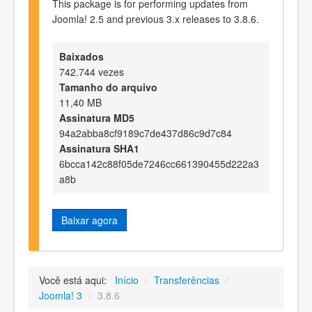
This package is for performing updates from
Joomla! 2.5 and previous 3.x releases to 3.8.6.
Baixados
742.744 vezes
Tamanho do arquivo
11,40 MB
Assinatura MD5
94a2abba8cf9189c7de437d86c9d7c84
Assinatura SHA1
6bcca142c88f05de7246cc661390455d222a3
a8b
Baixar agora
Você está aqui:
Início
/
Transferências
/
Joomla! 3
/
3.8.6