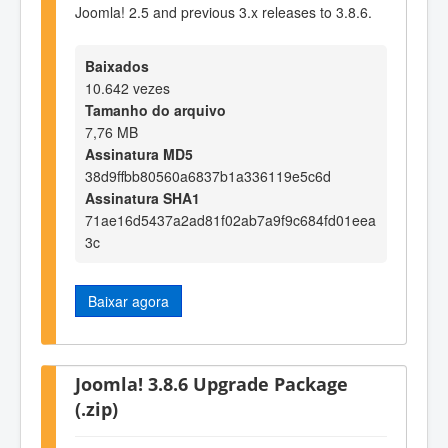
Joomla! 2.5 and previous 3.x releases to 3.8.6.
Baixados
10.642 vezes
Tamanho do arquivo
7,76 MB
Assinatura MD5
38d9ffbb80560a6837b1a336119e5c6d
Assinatura SHA1
71ae16d5437a2ad81f02ab7a9f9c684fd01eea
3c
Baixar agora
Joomla! 3.8.6 Upgrade Package
(.zip)