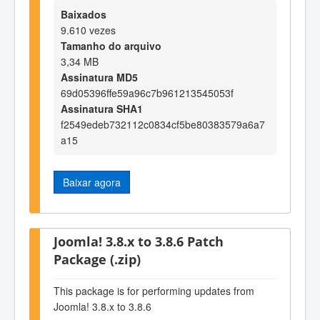
Baixados
9.610 vezes
Tamanho do arquivo
3,34 MB
Assinatura MD5
69d05396ffe59a96c7b961213545053f
Assinatura SHA1
f2549edeb732112c0834cf5be80383579a6a7
a15
Baixar agora
Joomla! 3.8.x to 3.8.6 Patch
Package (.zip)
This package is for performing updates from
Joomla! 3.8.x to 3.8.6