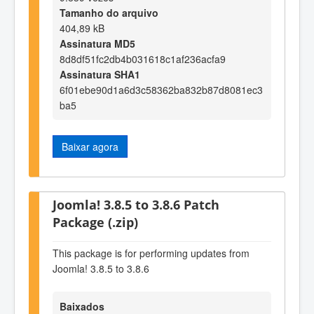
Tamanho do arquivo
404,89 kB
Assinatura MD5
8d8df51fc2db4b031618c1af236acfa9
Assinatura SHA1
6f01ebe90d1a6d3c58362ba832b87d8081ec3
ba5
Baixar agora
Joomla! 3.8.5 to 3.8.6 Patch
Package (.zip)
This package is for performing updates from
Joomla! 3.8.5 to 3.8.6
Baixados