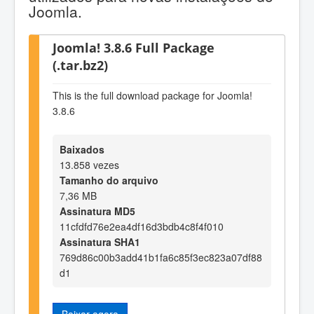
Joomla.
Joomla! 3.8.6 Full Package
(.tar.bz2)
This is the full download package for Joomla!
3.8.6
Baixados
13.858 vezes
Tamanho do arquivo
7,36 MB
Assinatura MD5
11cfdfd76e2ea4df16d3bdb4c8f4f010
Assinatura SHA1
769d86c00b3add41b1fa6c85f3ec823a07df88
d1
Baixar agora