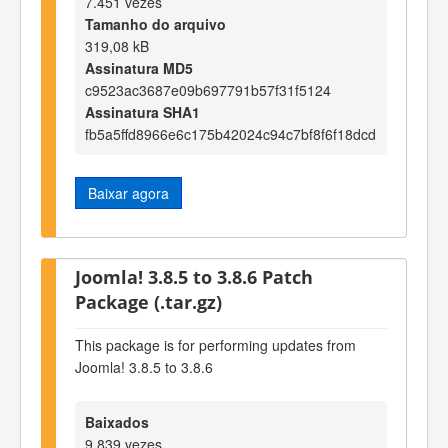
7.451 vezes
Tamanho do arquivo
319,08 kB
Assinatura MD5
c9523ac3687e09b697791b57f31f5124
Assinatura SHA1
fb5a5ffd8966e6c175b42024c94c7bf8f6f18dcd
Baixar agora
Joomla! 3.8.5 to 3.8.6 Patch
Package (.tar.gz)
This package is for performing updates from
Joomla! 3.8.5 to 3.8.6
Baixados
9.839 vezes