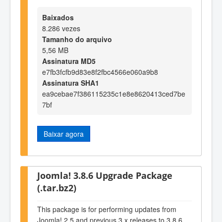
Baixados
8.286 vezes
Tamanho do arquivo
5,56 MB
Assinatura MD5
e7fb3fcfb9d83e8f2fbc4566e060a9b8
Assinatura SHA1
ea9cebae7f386115235c1e8e8620413ced7be
7bf
Baixar agora
Joomla! 3.8.6 Upgrade Package
(.tar.bz2)
This package is for performing updates from
Joomla! 2.5 and previous 3.x releases to 3.8.6.