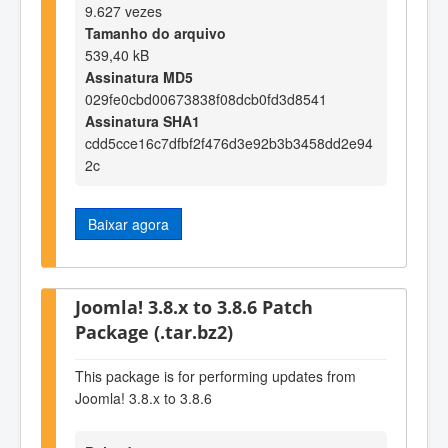
9.627 vezes
Tamanho do arquivo
539,40 kB
Assinatura MD5
029fe0cbd00673838f08dcb0fd3d8541
Assinatura SHA1
cdd5cce16c7dfbf2f476d3e92b3b3458dd2e94
2c
Baixar agora
Joomla! 3.8.x to 3.8.6 Patch
Package (.tar.bz2)
This package is for performing updates from
Joomla! 3.8.x to 3.8.6