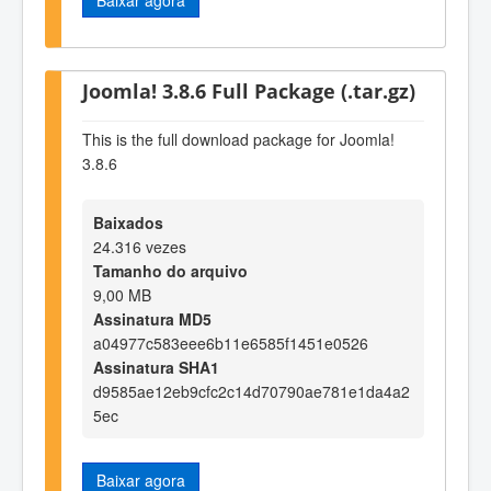
Joomla! 3.8.6 Full Package (.tar.gz)
This is the full download package for Joomla!
3.8.6
Baixados
24.316 vezes
Tamanho do arquivo
9,00 MB
Assinatura MD5
a04977c583eee6b11e6585f1451e0526
Assinatura SHA1
d9585ae12eb9cfc2c14d70790ae781e1da4a2
5ec
Baixar agora