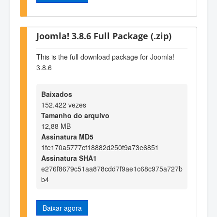
Joomla! 3.8.6 Full Package (.zip)
This is the full download package for Joomla!
3.8.6
Baixados
152.422 vezes
Tamanho do arquivo
12,88 MB
Assinatura MD5
1fe170a5777cf18882d250f9a73e6851
Assinatura SHA1
e276f8679c51aa878cdd7f9ae1c68c975a727b
b4
Baixar agora