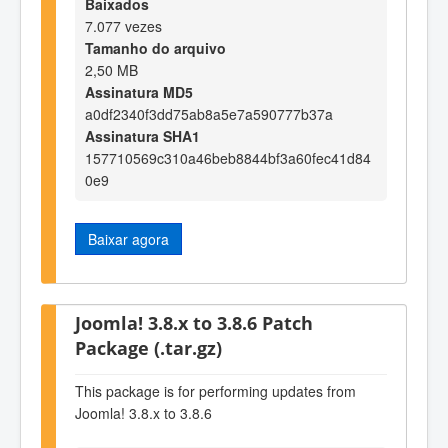
Baixados
7.077 vezes
Tamanho do arquivo
2,50 MB
Assinatura MD5
a0df2340f3dd75ab8a5e7a590777b37a
Assinatura SHA1
157710569c310a46beb8844bf3a60fec41d84
0e9
Baixar agora
Joomla! 3.8.x to 3.8.6 Patch
Package (.tar.gz)
This package is for performing updates from
Joomla! 3.8.x to 3.8.6