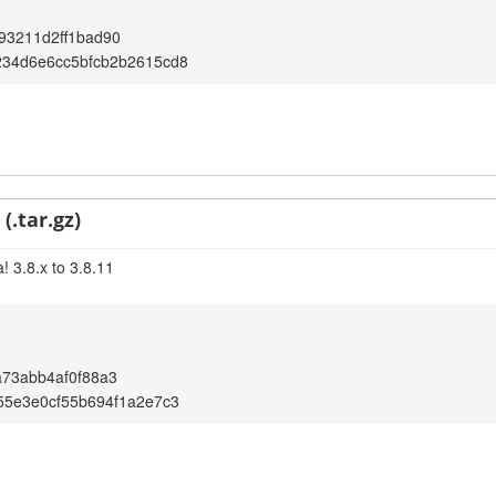
93211d2ff1bad90
234d6e6cc5bfcb2b2615cd8
(.tar.gz)
! 3.8.x to 3.8.11
73abb4af0f88a3
55e3e0cf55b694f1a2e7c3