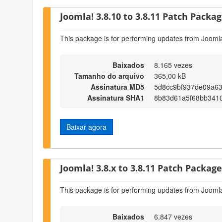
Joomla! 3.8.10 to 3.8.11 Patch Package
This package is for performing updates from Joomla
Baixados
8.165 vezes
Tamanho do arquivo
365,00 kB
Assinatura MD5
5d8cc9bf937de09a6
Assinatura SHA1
8b83d61a5f68bb341
Baixar agora
Joomla! 3.8.x to 3.8.11 Patch Package 
This package is for performing updates from Joomla
Baixados
6.847 vezes