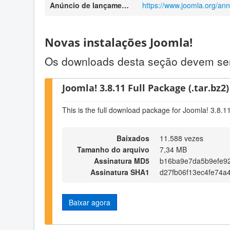
Anúncio de lançamento
https://www.joomla.org/an
Novas instalações Joomla!
Os downloads desta seção devem ser 
Joomla! 3.8.11 Full Package (.tar.bz2)
This is the full download package for Joomla! 3.8.1
Baixados
11.588 vezes
Tamanho do arquivo
7,34 MB
Assinatura MD5
b16ba9e7da5b9efe9
Assinatura SHA1
d27fb06f13ec4fe74a
Baixar agora