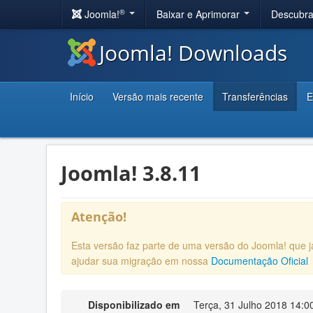
®
Joomla!
Baixar e Aprimorar
Descubr
Joomla! Downloads
Início
Versão mais recente
Transferências
E
Joomla! 3.8.11
Atenção!
Esta versão faz parte de uma versão do Joomla! que
ajudar sua migração em nossa
Documentação Oficial
Disponibilizado em
Terça, 31 Julho 2018 14:0