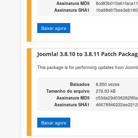
Assinatura MD5
8cd83b010a61faca11
Assinatura SHA1
1ba98eb7bee3eb180
Baixar agora
Joomla! 3.8.10 to 3.8.11 Patch Package
This package is for performing updates from Joomla
Baixados
8.850 vezes
Tamanho do arquivo
276,93 kB
Assinatura MD5
c53da29d038282f8fa
Assinatura SHA1
46678946222ae22122
Baixar agora