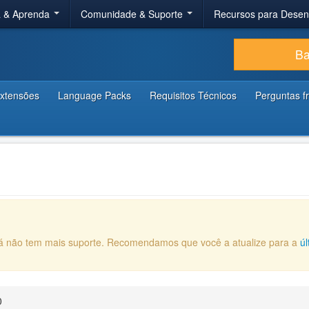
a & Aprenda
Comunidade & Suporte
Recursos para Dese
Ba
xtensões
Language Packs
Requisitos Técnicos
Perguntas f
 já não tem mais suporte. Recomendamos que você a atualize para a
ú
0