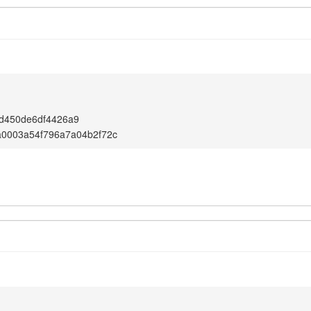
1
d450de6df4426a9
a0003a54f796a7a04b2f72c
1