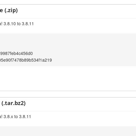
 (.zip)
! 3.8.10 to 3.8.11
39987feb4c456d0
05e90f7478b89b534f1a219
(.tar.bz2)
! 3.8.x to 3.8.11