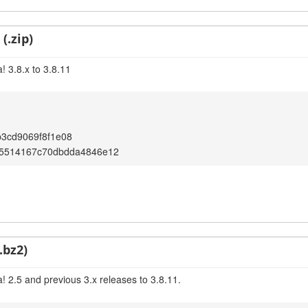
(.zip)
! 3.8.x to 3.8.11
3cd9069f8f1e08
e5514167c70dbdda4846e12
.bz2)
! 2.5 and previous 3.x releases to 3.8.11.