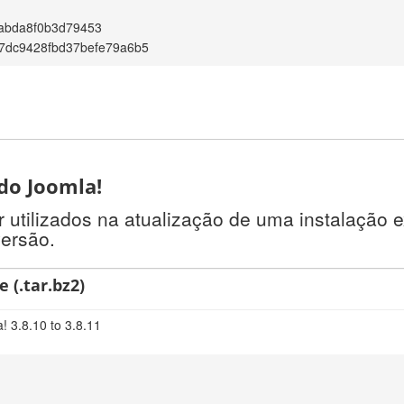
abda8f0b3d79453
7dc9428fbd37befe79a6b5
 do Joomla!
tilizados na atualização de uma instalação e
versão.
 (.tar.bz2)
! 3.8.10 to 3.8.11