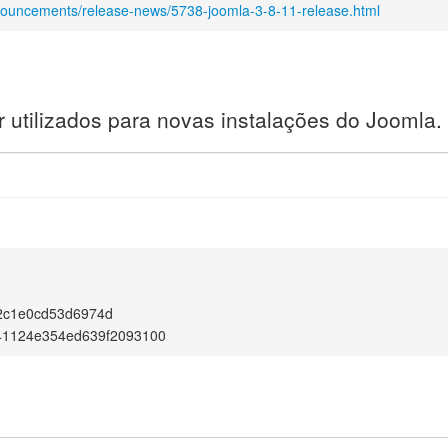
nouncements/release-news/5738-joomla-3-8-11-release.html
utilizados para novas instalações do Joomla.
1
2c1e0cd53d6974d
41124e354ed639f2093100