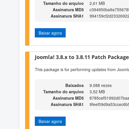
Tamanho do arquivo
2,61 MB
Assinatura MD5
c394950ba9a755678
Assinatura SHA1
994159cf2d2332692
Baixar agora
Joomla! 3.8.x to 3.8.11 Patch Package 
This package is for performing updates from Joomla
Baixados
9.088 vezes
Tamanho do arquivo
3,52 MB
Assinatura MD5
8785cef51992d07baa
Assinatura SHA1
9feef09d9a53ccec6b
Baixar agora