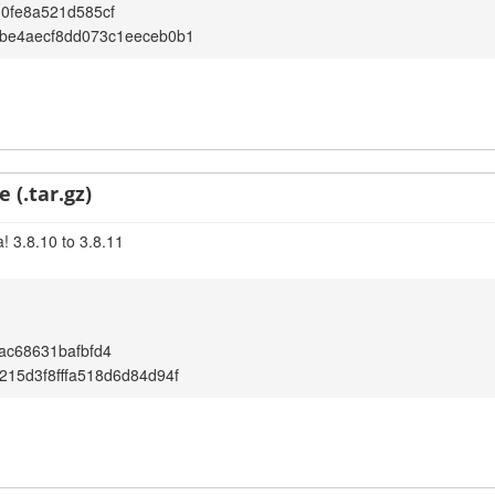
0fe8a521d585cf
be4aecf8dd073c1eeceb0b1
 (.tar.gz)
! 3.8.10 to 3.8.11
ac68631bafbfd4
15d3f8fffa518d6d84d94f