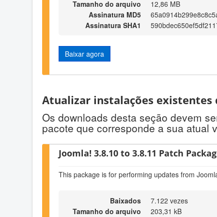
Tamanho do arquivo
12,86 MB
Assinatura MD5
65a0914b299e8c8c5
Assinatura SHA1
590bdec650ef5df211
Baixar agora
Atualizar instalações existentes
Os downloads desta seção devem ser u
pacote que corresponde a sua atual 
Joomla! 3.8.10 to 3.8.11 Patch Package
This package is for performing updates from Joomla
Baixados
7.122 vezes
Tamanho do arquivo
203,31 kB