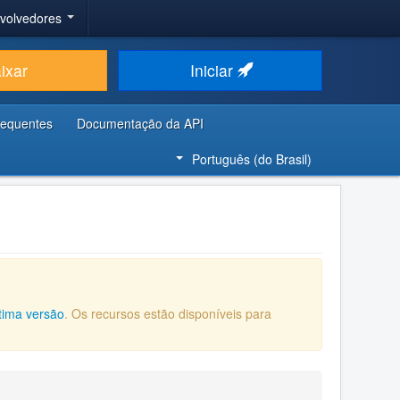
nvolvedores
ixar
Iniciar
requentes
Documentação da API
Português (do Brasil)
ltima versão
. Os recursos estão disponíveis para