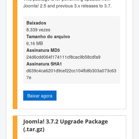
Joomla! 2.5 and previous 3.x releases to 3.7.
Baixados
8.339 vezes
Tamanho do arquivo
6,16 MB
Assinatura MD5
24d6cdd064f174111cf8cac9b58cdfa9
Assinatura SHA1
d639c4ca6201d9cef22cc104fb8b303a073c63
7e
Baixar agora
Joomla! 3.7.2 Upgrade Package
(.tar.gz)