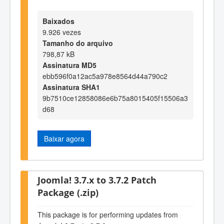
Baixados
9.926 vezes
Tamanho do arquivo
798,87 kB
Assinatura MD5
ebb596f0a12ac5a978e8564d44a790c2
Assinatura SHA1
9b7510ce12858086e6b75a8015405f15506a3
d68
Baixar agora
Joomla! 3.7.x to 3.7.2 Patch
Package (.zip)
This package is for performing updates from