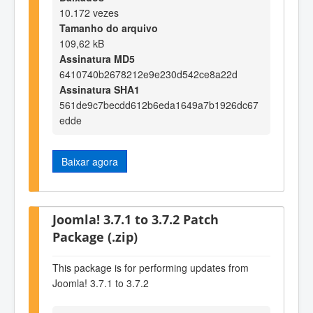
10.172 vezes
Tamanho do arquivo
109,62 kB
Assinatura MD5
6410740b2678212e9e230d542ce8a22d
Assinatura SHA1
561de9c7becdd612b6eda1649a7b1926dc67
edde
Baixar agora
Joomla! 3.7.1 to 3.7.2 Patch
Package (.zip)
This package is for performing updates from
Joomla! 3.7.1 to 3.7.2