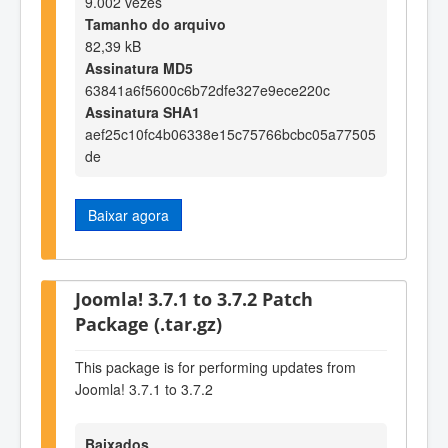
9.002 vezes
Tamanho do arquivo
82,39 kB
Assinatura MD5
63841a6f5600c6b72dfe327e9ece220c
Assinatura SHA1
aef25c10fc4b06338e15c75766bcbc05a77505
de
Baixar agora
Joomla! 3.7.1 to 3.7.2 Patch
Package (.tar.gz)
This package is for performing updates from
Joomla! 3.7.1 to 3.7.2
Baixados