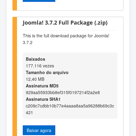
Joomla! 3.7.2 Full Package (.zip)
This is the full download package for Joomla!
3.7.2
Baixados
177.116 vezes
Tamanho do arquivo
12,40 MB
Assinatura MD5
929aa55933bb8ef315f0197214f2a2e8
Assinatura SHA1
c209c7cdbb10b77e4aaaa8aa5a96288b69c3c
421
Baixar agora