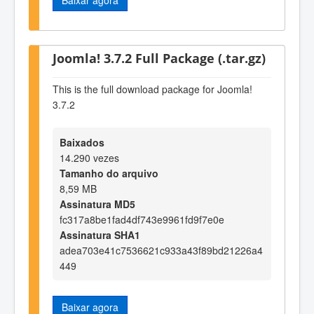
Joomla! 3.7.2 Full Package (.tar.gz)
This is the full download package for Joomla!
3.7.2
Baixados
14.290 vezes
Tamanho do arquivo
8,59 MB
Assinatura MD5
fc317a8be1fad4df743e9961fd9f7e0e
Assinatura SHA1
adea703e41c7536621c933a43f89bd21226a4
449
Baixar agora