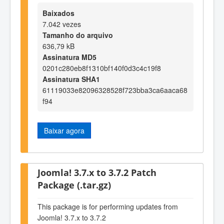
Baixados
7.042 vezes
Tamanho do arquivo
636,79 kB
Assinatura MD5
0201c280eb8f1310bf140f0d3c4c19f8
Assinatura SHA1
61119033e82096328528f723bba3ca6aaca68
f94
Baixar agora
Joomla! 3.7.x to 3.7.2 Patch
Package (.tar.gz)
This package is for performing updates from
Joomla! 3.7.x to 3.7.2