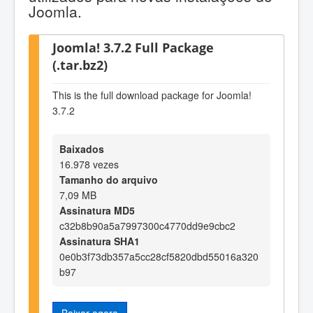
Joomla.
Joomla! 3.7.2 Full Package
(.tar.bz2)
This is the full download package for Joomla!
3.7.2
Baixados
16.978 vezes
Tamanho do arquivo
7,09 MB
Assinatura MD5
c32b8b90a5a7997300c4770dd9e9cbc2
Assinatura SHA1
0e0b3f73db357a5cc28cf5820dbd55016a320
b97
Baixar agora