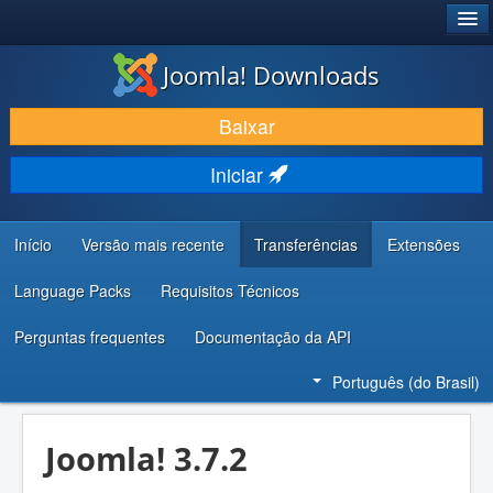
®
JOOMLA!
Joomla! Downloads
BAIXAR E APRIMORAR
Baixar
DESCUBRA & APRENDA
Iniciar
COMUNIDADE & SUPORTE
RECURSOS PARA DESENVOLVEDORES
Início
Versão mais recente
Transferências
Extensões
Language Packs
Requisitos Técnicos
Perguntas frequentes
Documentação da API
Português (do Brasil)
Joomla! 3.7.2