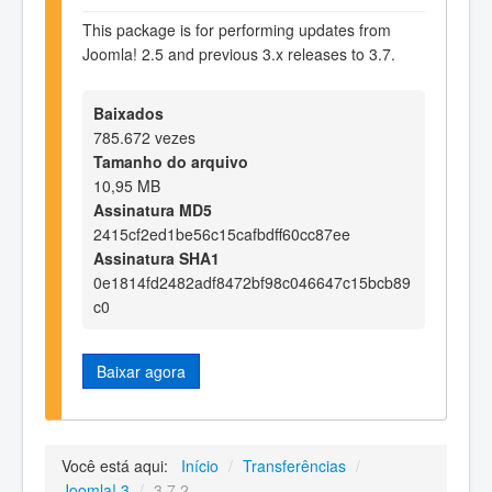
This package is for performing updates from
Joomla! 2.5 and previous 3.x releases to 3.7.
Baixados
785.672 vezes
Tamanho do arquivo
10,95 MB
Assinatura MD5
2415cf2ed1be56c15cafbdff60cc87ee
Assinatura SHA1
0e1814fd2482adf8472bf98c046647c15bcb89
c0
Baixar agora
Você está aqui:
Início
/
Transferências
/
Joomla! 3
/
3.7.2