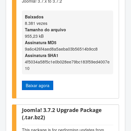
Joomla! 3.7.x to 3.7.2
Baixados
8.381 vezes
Tamanho do arquivo
955,23 kB
Assinatura MD5
9a6c426f4aed8a5aeba03b56514b9cc8
Assinatura SHA1
4f5034a58f5c1e0b028ee79bc183f59ed4007e
10
Baixar agora
Joomla! 3.7.2 Upgrade Package
(.tar.bz2)
This package is for performing updates from