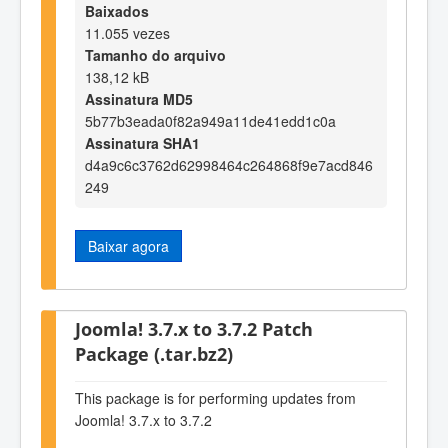
Baixados
11.055 vezes
Tamanho do arquivo
138,12 kB
Assinatura MD5
5b77b3eada0f82a949a11de41edd1c0a
Assinatura SHA1
d4a9c6c3762d62998464c264868f9e7acd846
249
Baixar agora
Joomla! 3.7.x to 3.7.2 Patch
Package (.tar.bz2)
This package is for performing updates from
Joomla! 3.7.x to 3.7.2