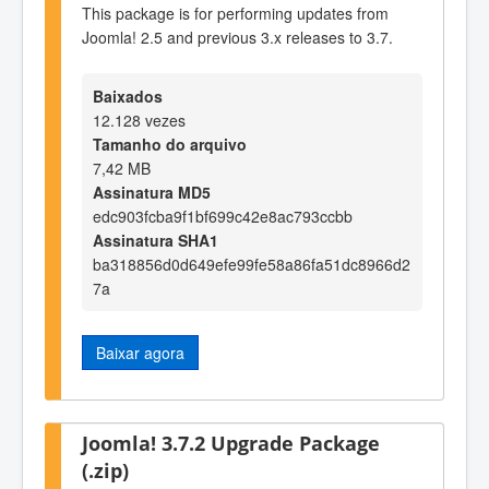
This package is for performing updates from
Joomla! 2.5 and previous 3.x releases to 3.7.
Baixados
12.128 vezes
Tamanho do arquivo
7,42 MB
Assinatura MD5
edc903fcba9f1bf699c42e8ac793ccbb
Assinatura SHA1
ba318856d0d649efe99fe58a86fa51dc8966d2
7a
Baixar agora
Joomla! 3.7.2 Upgrade Package
(.zip)