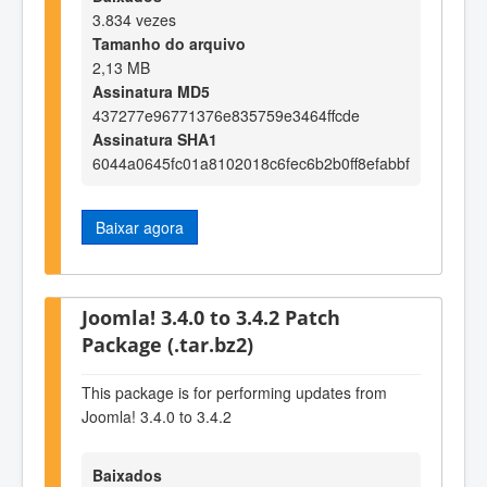
3.834 vezes
Tamanho do arquivo
2,13 MB
Assinatura MD5
437277e96771376e835759e3464ffcde
Assinatura SHA1
6044a0645fc01a8102018c6fec6b2b0ff8efabbf
Baixar agora
Joomla! 3.4.0 to 3.4.2 Patch
Package (.tar.bz2)
This package is for performing updates from
Joomla! 3.4.0 to 3.4.2
Baixados