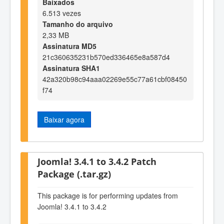
Baixados
6.513 vezes
Tamanho do arquivo
2,33 MB
Assinatura MD5
21c360635231b570ed336465e8a587d4
Assinatura SHA1
42a320b98c94aaa02269e55c77a61cbf08450
f74
Baixar agora
Joomla! 3.4.1 to 3.4.2 Patch
Package (.tar.gz)
This package is for performing updates from
Joomla! 3.4.1 to 3.4.2