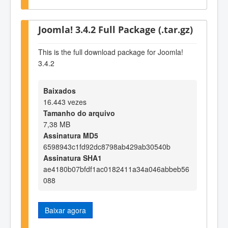
Joomla! 3.4.2 Full Package (.tar.gz)
This is the full download package for Joomla!
3.4.2
Baixados
16.443 vezes
Tamanho do arquivo
7,38 MB
Assinatura MD5
6598943c1fd92dc8798ab429ab30540b
Assinatura SHA1
ae4180b07bfdf1ac0182411a34a046abbeb56
088
Baixar agora