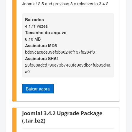
Joomla! 2.5 and previous 3.x releases to 3.4.2
Baixados
4.171 vezes
Tamanho do arquivo
6,10 MB
Assinatura MD5
bde9cac8ce39ef3b6024df137f8284f8
Assinatura SHA1
23f368adcd796e73b7483fe9e9dbc4f6b93d4a
a0
Baixar agora
Joomla! 3.4.2 Upgrade Package
(.tar.bz2)