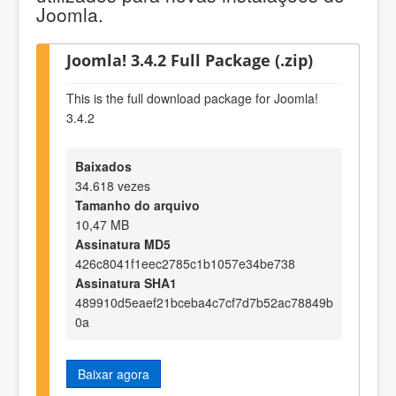
Joomla.
Joomla! 3.4.2 Full Package (.zip)
This is the full download package for Joomla!
3.4.2
Baixados
34.618 vezes
Tamanho do arquivo
10,47 MB
Assinatura MD5
426c8041f1eec2785c1b1057e34be738
Assinatura SHA1
489910d5eaef21bceba4c7cf7d7b52ac78849b
0a
Baixar agora