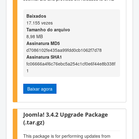
Baixados
17.155 vezes
Tamanho do arquivo
8,98 MB
Assinatura MD5
d7086102fe435aa99fdd0cb1062f7d78
Assinatura SHA1
fc06666a4f6c76ebc5a254c1cf0e6f44e8b338f
1
Baixar agora
Joomla! 3.4.2 Upgrade Package
(.tar.gz)
This package is for performing updates from