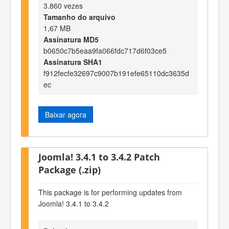
3.860 vezes
Tamanho do arquivo
1,67 MB
Assinatura MD5
b0650c7b5eaa9fa066fdc717d6f03ce5
Assinatura SHA1
f912fecfe32697c9007b191efe65110dc3635d
ec
Baixar agora
Joomla! 3.4.1 to 3.4.2 Patch
Package (.zip)
This package is for performing updates from
Joomla! 3.4.1 to 3.4.2