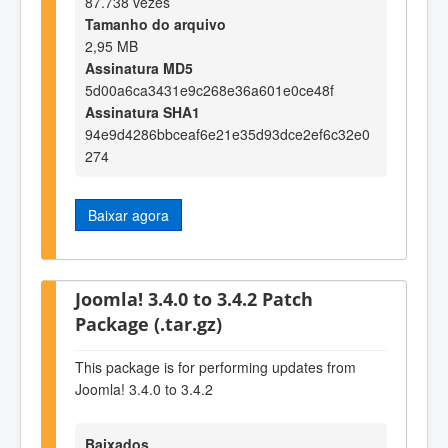
87.738 vezes
Tamanho do arquivo
2,95 MB
Assinatura MD5
5d00a6ca3431e9c268e36a601e0ce48f
Assinatura SHA1
94e9d4286bbceaf6e21e35d93dce2ef6c32e0
274
Baixar agora
Joomla! 3.4.0 to 3.4.2 Patch
Package (.tar.gz)
This package is for performing updates from
Joomla! 3.4.0 to 3.4.2
Baixados