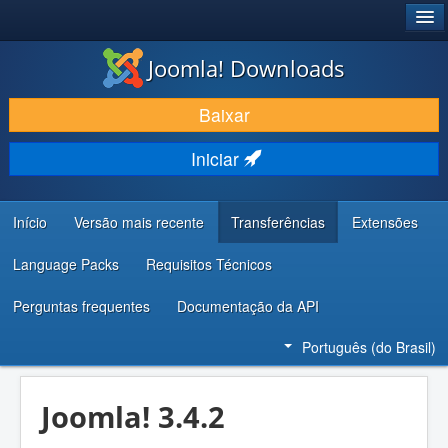
®
JOOMLA!
Joomla! Downloads
BAIXAR E APRIMORAR
Baixar
DESCUBRA & APRENDA
Iniciar
COMUNIDADE & SUPORTE
RECURSOS PARA DESENVOLVEDORES
Início
Versão mais recente
Transferências
Extensões
Language Packs
Requisitos Técnicos
Perguntas frequentes
Documentação da API
Português (do Brasil)
Joomla! 3.4.2