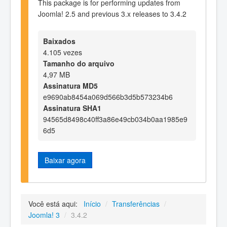
This package is for performing updates from
Joomla! 2.5 and previous 3.x releases to 3.4.2
Baixados
4.105 vezes
Tamanho do arquivo
4,97 MB
Assinatura MD5
e9690ab8454a069d566b3d5b573234b6
Assinatura SHA1
94565d8498c40ff3a86e49cb034b0aa1985e9
6d5
Baixar agora
Você está aqui:
Início
/
Transferências
/
Joomla! 3
/
3.4.2