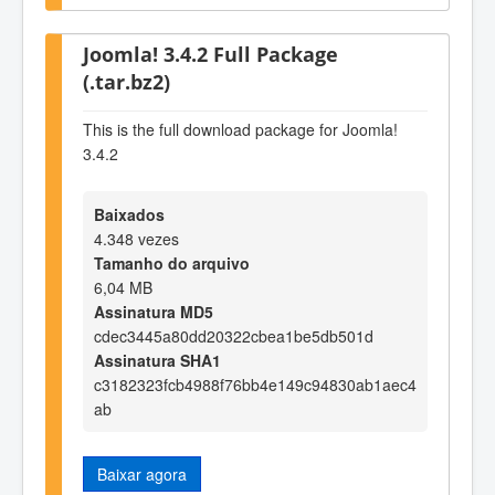
Joomla! 3.4.2 Full Package
(.tar.bz2)
This is the full download package for Joomla!
3.4.2
Baixados
4.348 vezes
Tamanho do arquivo
6,04 MB
Assinatura MD5
cdec3445a80dd20322cbea1be5db501d
Assinatura SHA1
c3182323fcb4988f76bb4e149c94830ab1aec4
ab
Baixar agora