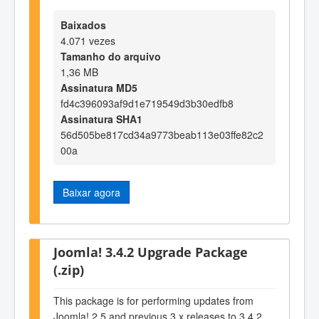
Baixados
4.071 vezes
Tamanho do arquivo
1,36 MB
Assinatura MD5
fd4c396093af9d1e719549d3b30edfb8
Assinatura SHA1
56d505be817cd34a9773beab113e03ffe82c2
00a
Baixar agora
Joomla! 3.4.2 Upgrade Package
(.zip)
This package is for performing updates from
Joomla! 2.5 and previous 3.x releases to 3.4.2