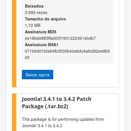
Baixados
3.993 vezes
Tamanho do arquivo
1,72 MB
Assinatura MD5
ee18bde883ffa003f19312223614bdb7
Assinatura SHA1
071b9d01bfa84fb3530b42a6dc4afe282ee8b0
05
Baixar agora
Joomla! 3.4.1 to 3.4.2 Patch
Package (.tar.bz2)
This package is for performing updates from
Joomla! 3.4.1 to 3.4.2