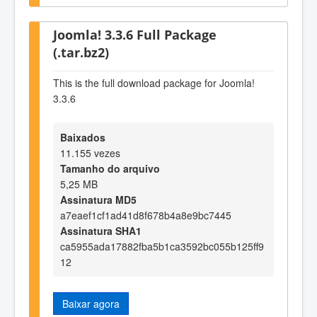
Joomla! 3.3.6 Full Package
(.tar.bz2)
This is the full download package for Joomla!
3.3.6
Baixados
11.155 vezes
Tamanho do arquivo
5,25 MB
Assinatura MD5
a7eaef1cf1ad41d8f678b4a8e9bc7445
Assinatura SHA1
ca5955ada17882fba5b1ca3592bc055b125ff9
12
Baixar agora