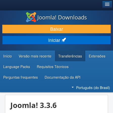
®
JOOMLA!
Joomla! Downloads
BAIXAR E APRIMORAR
Baixar
DESCUBRA & APRENDA
Iniciar
COMUNIDADE & SUPORTE
RECURSOS PARA DESENVOLVEDORES
Início
Versão mais recente
Transferências
Extensões
Language Packs
Requisitos Técnicos
Perguntas frequentes
Documentação da API
Português (do Brasil)
Joomla! 3.3.6