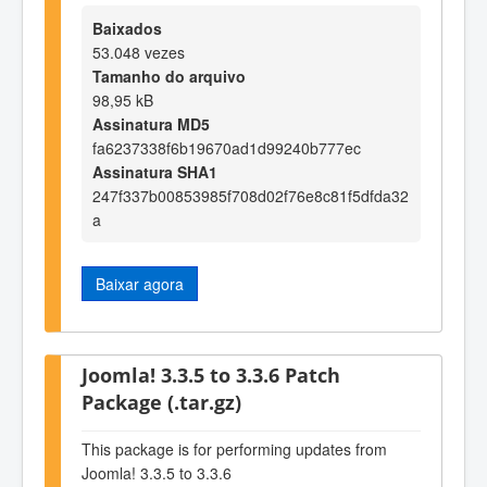
Baixados
53.048 vezes
Tamanho do arquivo
98,95 kB
Assinatura MD5
fa6237338f6b19670ad1d99240b777ec
Assinatura SHA1
247f337b00853985f708d02f76e8c81f5dfda32
a
Baixar agora
Joomla! 3.3.5 to 3.3.6 Patch
Package (.tar.gz)
This package is for performing updates from
Joomla! 3.3.5 to 3.3.6