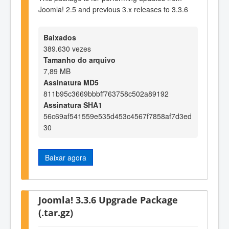
Joomla! 2.5 and previous 3.x releases to 3.3.6
Baixados
389.630 vezes
Tamanho do arquivo
7,89 MB
Assinatura MD5
811b95c3669bbbff763758c502a89192
Assinatura SHA1
56c69af541559e535d453c4567f7858af7d3ed
30
Baixar agora
Joomla! 3.3.6 Upgrade Package
(.tar.gz)