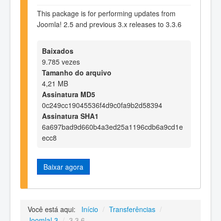
This package is for performing updates from
Joomla! 2.5 and previous 3.x releases to 3.3.6
Baixados
9.785 vezes
Tamanho do arquivo
4,21 MB
Assinatura MD5
0c249cc19045536f4d9c0fa9b2d58394
Assinatura SHA1
6a697bad9d660b4a3ed25a1196cdb6a9cd1e
ecc8
Baixar agora
Você está aqui:
Início
/
Transferências
/
Joomla! 3
/
3.3.6