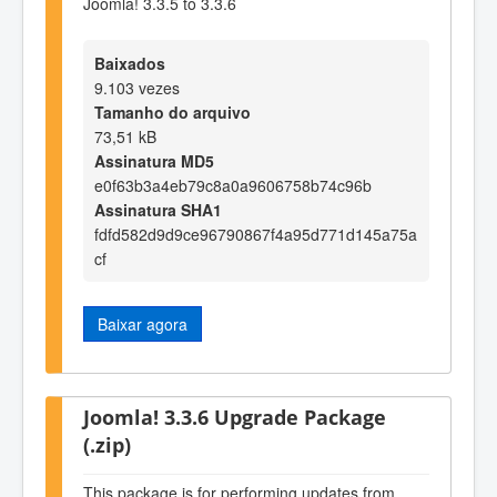
Joomla! 3.3.5 to 3.3.6
Baixados
9.103 vezes
Tamanho do arquivo
73,51 kB
Assinatura MD5
e0f63b3a4eb79c8a0a9606758b74c96b
Assinatura SHA1
fdfd582d9d9ce96790867f4a95d771d145a75a
cf
Baixar agora
Joomla! 3.3.6 Upgrade Package
(.zip)
This package is for performing updates from