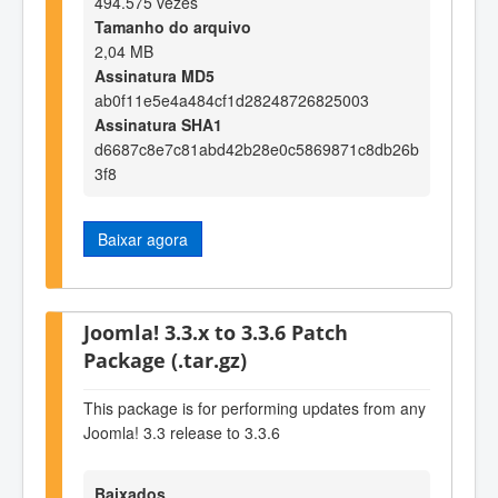
494.575 vezes
Tamanho do arquivo
2,04 MB
Assinatura MD5
ab0f11e5e4a484cf1d28248726825003
Assinatura SHA1
d6687c8e7c81abd42b28e0c5869871c8db26b
3f8
Baixar agora
Joomla! 3.3.x to 3.3.6 Patch
Package (.tar.gz)
This package is for performing updates from any
Joomla! 3.3 release to 3.3.6
Baixados