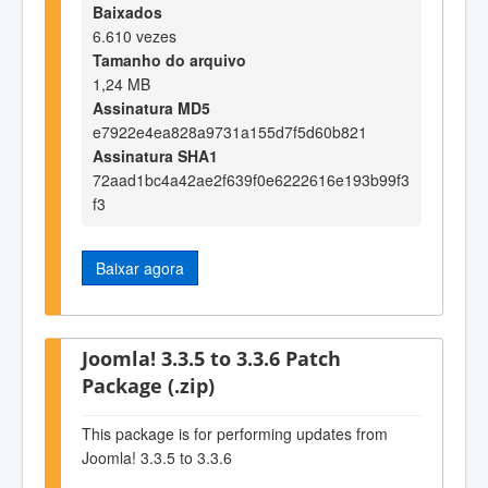
Baixados
6.610 vezes
Tamanho do arquivo
1,24 MB
Assinatura MD5
e7922e4ea828a9731a155d7f5d60b821
Assinatura SHA1
72aad1bc4a42ae2f639f0e6222616e193b99f3
f3
Baixar agora
Joomla! 3.3.5 to 3.3.6 Patch
Package (.zip)
This package is for performing updates from
Joomla! 3.3.5 to 3.3.6