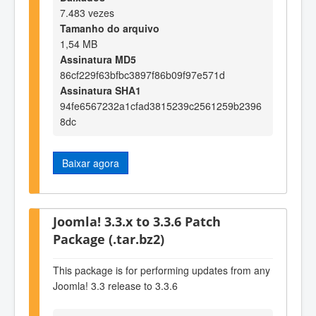
7.483 vezes
Tamanho do arquivo
1,54 MB
Assinatura MD5
86cf229f63bfbc3897f86b09f97e571d
Assinatura SHA1
94fe6567232a1cfad3815239c2561259b2396
8dc
Baixar agora
Joomla! 3.3.x to 3.3.6 Patch
Package (.tar.bz2)
This package is for performing updates from any
Joomla! 3.3 release to 3.3.6