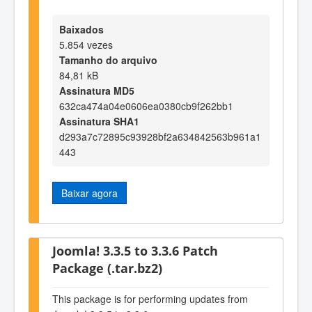
Baixados
5.854 vezes
Tamanho do arquivo
84,81 kB
Assinatura MD5
632ca474a04e0606ea0380cb9f262bb1
Assinatura SHA1
d293a7c72895c93928bf2a634842563b961a1
443
Baixar agora
Joomla! 3.3.5 to 3.3.6 Patch
Package (.tar.bz2)
This package is for performing updates from