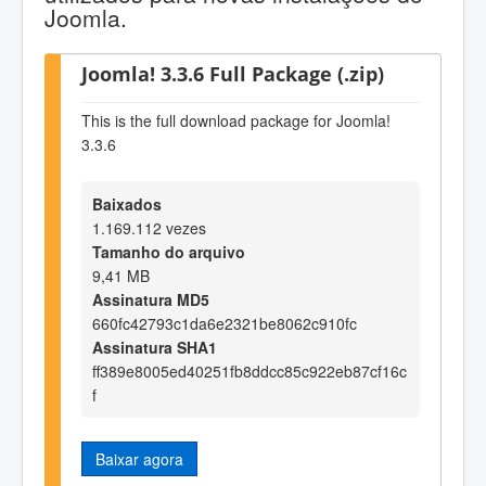
Joomla.
Joomla! 3.3.6 Full Package (.zip)
This is the full download package for Joomla!
3.3.6
Baixados
1.169.112 vezes
Tamanho do arquivo
9,41 MB
Assinatura MD5
660fc42793c1da6e2321be8062c910fc
Assinatura SHA1
ff389e8005ed40251fb8ddcc85c922eb87cf16c
f
Baixar agora