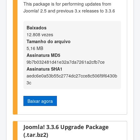
This package is for performing updates from
Joomla! 2.5 and previous 3.x releases to 3.3.6
Baixados
12.808 vezes
Tamanho do arquivo
5,16 MB
Assinatura MD5
9b7b032481d41e32a7da7261a2cfb7ce
Assinatura SHA1
aedc6e0a53b55c2774dc27cce8c506f9f6430b
3c
Baixar agora
Joomla! 3.3.6 Upgrade Package
(.tar.bz2)