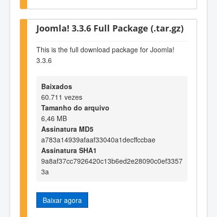
Joomla! 3.3.6 Full Package (.tar.gz)
This is the full download package for Joomla!
3.3.6
Baixados
60.711 vezes
Tamanho do arquivo
6,46 MB
Assinatura MD5
a783a14939afaaf33040a1decffccbae
Assinatura SHA1
9a8af37cc7926420c13b6ed2e28090c0ef3357
3a
Baixar agora