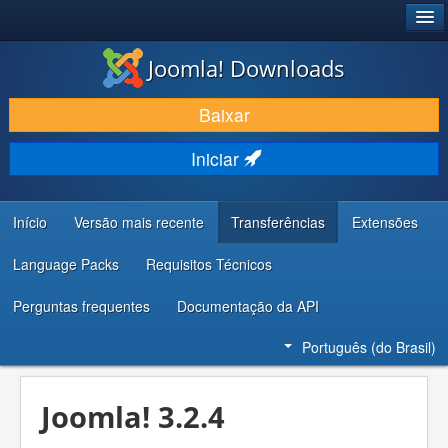
®
JOOMLA!
Joomla! Downloads
BAIXAR E APRIMORAR
Baixar
DESCUBRA & APRENDA
Iniciar
COMUNIDADE & SUPORTE
RECURSOS PARA DESENVOLVEDORES
Início
Versão mais recente
Transferências
Extensões
Language Packs
Requisitos Técnicos
Perguntas frequentes
Documentação da API
Português (do Brasil)
Joomla! 3.2.4