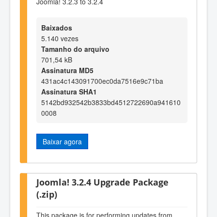
Joomla! 3.2.3 to 3.2.4
Baixados
5.140 vezes
Tamanho do arquivo
701,54 kB
Assinatura MD5
431ac4c143091700ec0da7516e9c71ba
Assinatura SHA1
5142bd932542b3833bd4512722690a941610
0008
Baixar agora
Joomla! 3.2.4 Upgrade Package
(.zip)
This package is for performing updates from