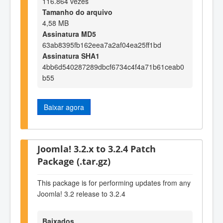
116.864 vezes
Tamanho do arquivo
4,58 MB
Assinatura MD5
63ab8395fb162eea7a2af04ea25ff1bd
Assinatura SHA1
4bb6d540287289dbcf6734c4f4a71b61ceab0
b55
Baixar agora
Joomla! 3.2.x to 3.2.4 Patch
Package (.tar.gz)
This package is for performing updates from any
Joomla! 3.2 release to 3.2.4
Baixados