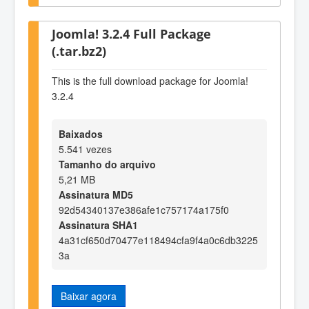
Joomla! 3.2.4 Full Package
(.tar.bz2)
This is the full download package for Joomla!
3.2.4
Baixados
5.541 vezes
Tamanho do arquivo
5,21 MB
Assinatura MD5
92d54340137e386afe1c757174a175f0
Assinatura SHA1
4a31cf650d70477e118494cfa9f4a0c6db3225
3a
Baixar agora