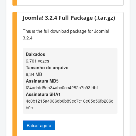
Joomla! 3.2.4 Full Package (.tar.gz)
This is the full download package for Joomla!
3.2.4
Baixados
6.701 vezes
Tamanho do arquivo
6,34 MB
Assinatura MD5
f24adafd5da34abc0ce4282a7c93fdb1
Assinatura SHA1
4c0b1215a4986db0b89ec7c16e05e56fb206d
b0c
Baixar agora