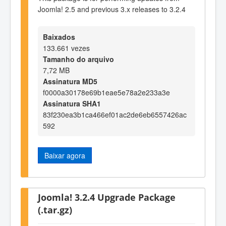
Joomla! 2.5 and previous 3.x releases to 3.2.4
Baixados
133.661 vezes
Tamanho do arquivo
7,72 MB
Assinatura MD5
f0000a30178e69b1eae5e78a2e233a3e
Assinatura SHA1
83f230ea3b1ca466ef01ac2de6eb6557426ac
592
Baixar agora
Joomla! 3.2.4 Upgrade Package
(.tar.gz)