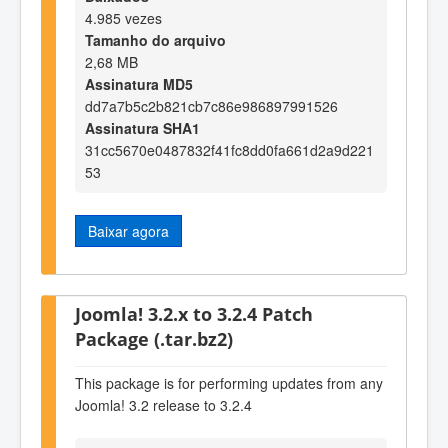
4.985 vezes
Tamanho do arquivo
2,68 MB
Assinatura MD5
dd7a7b5c2b821cb7c86e986897991526
Assinatura SHA1
31cc5670e0487832f41fc8dd0fa661d2a9d221
53
Baixar agora
Joomla! 3.2.x to 3.2.4 Patch
Package (.tar.bz2)
This package is for performing updates from any
Joomla! 3.2 release to 3.2.4