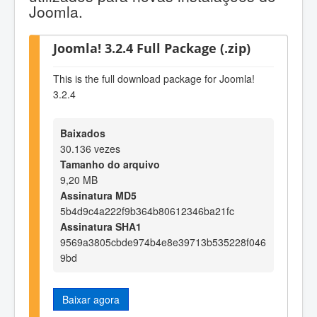
Joomla.
Joomla! 3.2.4 Full Package (.zip)
This is the full download package for Joomla!
3.2.4
Baixados
30.136 vezes
Tamanho do arquivo
9,20 MB
Assinatura MD5
5b4d9c4a222f9b364b80612346ba21fc
Assinatura SHA1
9569a3805cbde974b4e8e39713b535228f046
9bd
Baixar agora