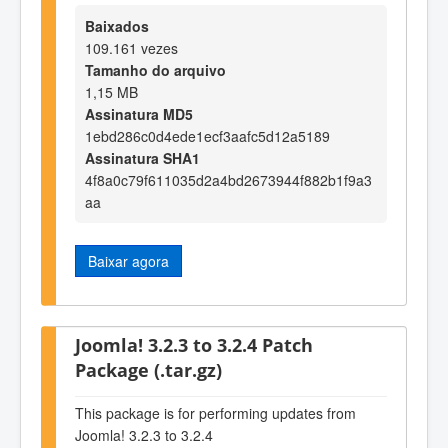
Baixados
109.161 vezes
Tamanho do arquivo
1,15 MB
Assinatura MD5
1ebd286c0d4ede1ecf3aafc5d12a5189
Assinatura SHA1
4f8a0c79f611035d2a4bd2673944f882b1f9a3
aa
Baixar agora
Joomla! 3.2.3 to 3.2.4 Patch
Package (.tar.gz)
This package is for performing updates from
Joomla! 3.2.3 to 3.2.4