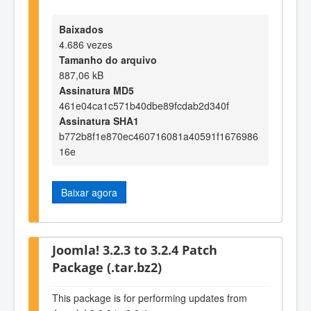
Baixados
4.686 vezes
Tamanho do arquivo
887,06 kB
Assinatura MD5
461e04ca1c571b40dbe89fcdab2d340f
Assinatura SHA1
b772b8f1e870ec460716081a40591f1676986
16e
Baixar agora
Joomla! 3.2.3 to 3.2.4 Patch
Package (.tar.bz2)
This package is for performing updates from