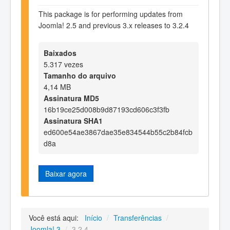
This package is for performing updates from
Joomla! 2.5 and previous 3.x releases to 3.2.4
Baixados
5.317 vezes
Tamanho do arquivo
4,14 MB
Assinatura MD5
16b19ce25d008b9d87193cd606c3f3fb
Assinatura SHA1
ed600e54ae3867dae35e834544b55c2b84fcb
d8a
Baixar agora
Você está aqui:
Início
/
Transferências
/
Joomla! 3
/
3.2.4