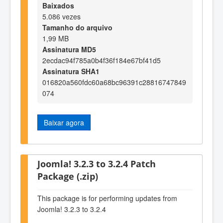
Baixados
5.086 vezes
Tamanho do arquivo
1,99 MB
Assinatura MD5
2ecdac94f785a0b4f36f184e67bf41d5
Assinatura SHA1
016820a560fdc60a68bc96391c28816747849
074
Baixar agora
Joomla! 3.2.3 to 3.2.4 Patch
Package (.zip)
This package is for performing updates from
Joomla! 3.2.3 to 3.2.4