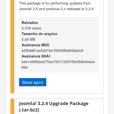
This package is for performing updates from
Joomla! 2.5 and previous 3.x releases to 3.2.4
Baixados
5.378 vezes
Tamanho do arquivo
5,06 MB
Assinatura MD5
a3f5dd81ac5497ee7805fdfbdd3de2c8
Assinatura SHA1
b4a145f8da4275ae753173307f0e558e54aa4
894
Baixar agora
Joomla! 3.2.4 Upgrade Package
(.tar.bz2)