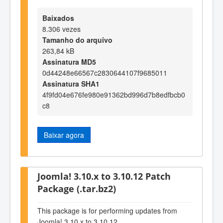
Baixados
8.306 vezes
Tamanho do arquivo
263,84 kB
Assinatura MD5
0d44248e66567c2830644107f9685011
Assinatura SHA1
4f9fd04e676fe980e91362bd996d7b8edfbcb0
c8
Baixar agora
Joomla! 3.10.x to 3.10.12 Patch
Package (.tar.bz2)
This package is for performing updates from
Joomla! 3.10.x to 3.10.12