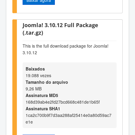
Joomla! 3.10.12 Full Package
(.tar.gz)
This is the full download package for Joomla!
3.10.12
Baixados
19.088 vezes
Tamanho do arquivo
9,26 MB
Assinatura MD5
168d39ab4e2fd27bcd668c481de1b65f
Assinatura SHA1
1ca2c700b9f7d3aa288af25414e0a80d59ac7
e1e