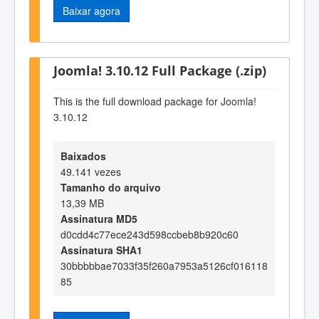
Baixar agora
Joomla! 3.10.12 Full Package (.zip)
This is the full download package for Joomla!
3.10.12
Baixados
49.141 vezes
Tamanho do arquivo
13,39 MB
Assinatura MD5
d0cdd4c77ece243d598ccbeb8b920c60
Assinatura SHA1
30bbbbbae7033f35f260a7953a5126cf016118
85