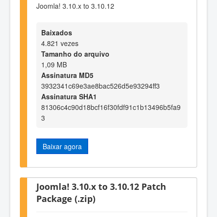
Joomla! 3.10.x to 3.10.12
Baixados
4.821 vezes
Tamanho do arquivo
1,09 MB
Assinatura MD5
3932341c69e3ae8bac526d5e93294ff3
Assinatura SHA1
81306c4c90d18bcf16f30fdf91c1b13496b5fa9
3
Baixar agora
Joomla! 3.10.x to 3.10.12 Patch
Package (.zip)