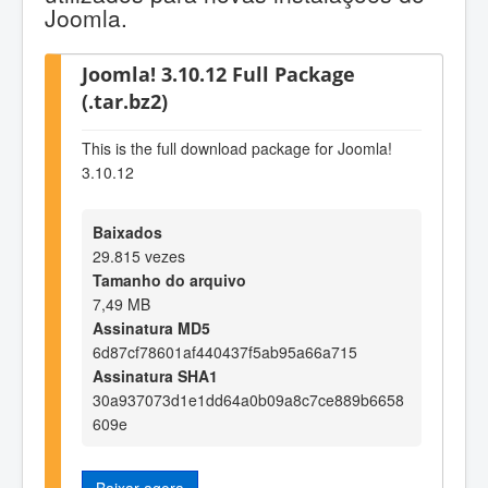
Joomla.
Joomla! 3.10.12 Full Package
(.tar.bz2)
This is the full download package for Joomla!
3.10.12
Baixados
29.815 vezes
Tamanho do arquivo
7,49 MB
Assinatura MD5
6d87cf78601af440437f5ab95a66a715
Assinatura SHA1
30a937073d1e1dd64a0b09a8c7ce889b6658
609e
Baixar agora