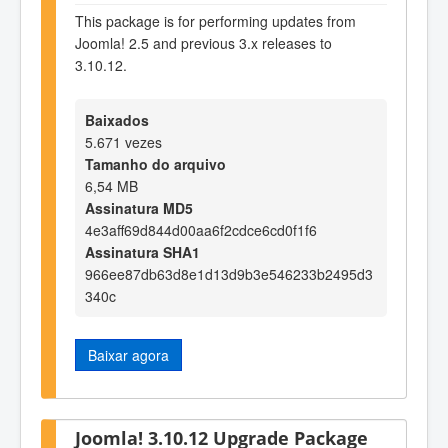
This package is for performing updates from
Joomla! 2.5 and previous 3.x releases to
3.10.12.
Baixados
5.671 vezes
Tamanho do arquivo
6,54 MB
Assinatura MD5
4e3aff69d844d00aa6f2cdce6cd0f1f6
Assinatura SHA1
966ee87db63d8e1d13d9b3e546233b2495d3
340c
Baixar agora
Joomla! 3.10.12 Upgrade Package