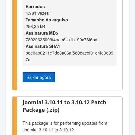
Baixados
4.981 vezes
Tamanho do arquivo
256,35 kB
Assinatura MD5
78929635009f4bae6ffa1b190c73f6bd
Assinatura SHA1
bee0ab0211e7de8a06af5e0eacbf01e4fe3e99
7d
Baixar agora
Joomla! 3.10.11 to 3.10.12 Patch
Package (.zip)
This package is for performing updates from
Joomla! 3.10.11 to 3.10.12