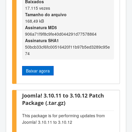
Baixados
17.115 vezes
Tamanho do arquivo
168,49 kB
Assinatura MD5
906a71f9f8c9fe40d044291d77578864
Assinatura SHA1
50bcb33cf6fc00516420f11b97b5ed3289c95e
74
Baixar agora
Joomla! 3.10.11 to 3.10.12 Patch
Package (.tar.gz)
This package is for performing updates from
Joomla! 3.10.11 to 3.10.12