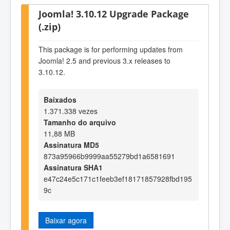
Joomla! 3.10.12 Upgrade Package
(.zip)
This package is for performing updates from
Joomla! 2.5 and previous 3.x releases to
3.10.12.
Baixados
1.371.338 vezes
Tamanho do arquivo
11,88 MB
Assinatura MD5
873a95966b9999aa55279bd1a6581691
Assinatura SHA1
e47c24e5c171c1feeb3ef18171857928fbd195
9c
Baixar agora