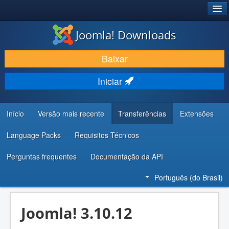
®
JOOMLA!
Joomla! Downloads
BAIXAR E APRIMORAR
Baixar
DESCUBRA & APRENDA
Iniciar
COMUNIDADE & SUPORTE
RECURSOS PARA DESENVOLVEDORES
Início
Versão mais recente
Transferências
Extensões
Language Packs
Requisitos Técnicos
Perguntas frequentes
Documentação da API
Português (do Brasil)
Joomla! 3.10.12