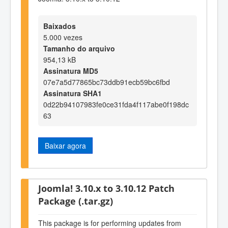
Baixados
5.000 vezes
Tamanho do arquivo
954,13 kB
Assinatura MD5
07e7a5d77865bc73ddb91ecb59bc6fbd
Assinatura SHA1
0d22b94107983fe0ce31fda4f117abe0f198dc
63
Baixar agora
Joomla! 3.10.x to 3.10.12 Patch
Package (.tar.gz)
This package is for performing updates from