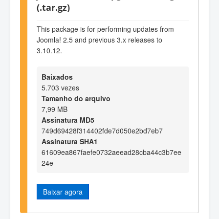
(.tar.gz)
This package is for performing updates from
Joomla! 2.5 and previous 3.x releases to
3.10.12.
Baixados
5.703 vezes
Tamanho do arquivo
7,99 MB
Assinatura MD5
749d69428f314402fde7d050e2bd7eb7
Assinatura SHA1
61609ea867faefe0732aeead28cba44c3b7ee
24e
Baixar agora