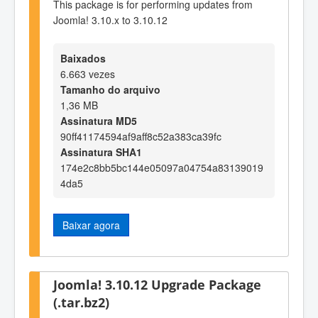
This package is for performing updates from
Joomla! 3.10.x to 3.10.12
Baixados
6.663 vezes
Tamanho do arquivo
1,36 MB
Assinatura MD5
90ff41174594af9aff8c52a383ca39fc
Assinatura SHA1
174e2c8bb5bc144e05097a04754a83139019
4da5
Baixar agora
Joomla! 3.10.12 Upgrade Package
(.tar.bz2)