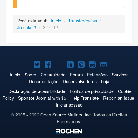
Você está aqui:
Início
/
Transferências
/
Joomla! 3
/
3.10.12
Joomla!
Joomla!
Joomla!
Joomla!
Joomla!
Joomla!
Joomla!
no
no
no
no
no
no
no
Início
Sobre
Comunidade
Fórum
Extensões
Services
Documentação
Desenvolvedores
Loja
Twitter
Facebook
YouTube
LinkedIn
Pinterest
Instagram
GitHub
Declaração de acessibilidade
Política de privacidade
Cookie
Policy
Sponsor Joomla! with $5
Help Translate
Report an Issue
Iniciar sessão
© 2005 - 2026
Open Source Matters, Inc.
Todos os Direitos
Reservados.