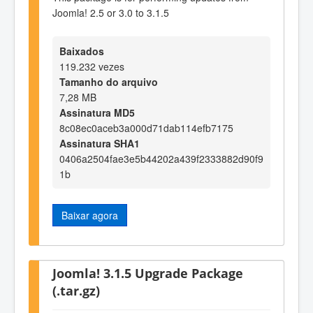
Joomla! 2.5 or 3.0 to 3.1.5
Baixados
119.232 vezes
Tamanho do arquivo
7,28 MB
Assinatura MD5
8c08ec0aceb3a000d71dab114efb7175
Assinatura SHA1
0406a2504fae3e5b44202a439f2333882d90f9
1b
Baixar agora
Joomla! 3.1.5 Upgrade Package
(.tar.gz)