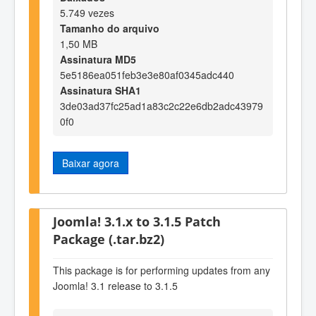
5.749 vezes
Tamanho do arquivo
1,50 MB
Assinatura MD5
5e5186ea051feb3e3e80af0345adc440
Assinatura SHA1
3de03ad37fc25ad1a83c2c22e6db2adc43979
0f0
Baixar agora
Joomla! 3.1.x to 3.1.5 Patch
Package (.tar.bz2)
This package is for performing updates from any
Joomla! 3.1 release to 3.1.5