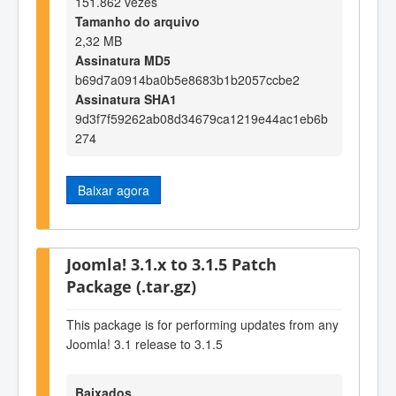
151.862 vezes
Tamanho do arquivo
2,32 MB
Assinatura MD5
b69d7a0914ba0b5e8683b1b2057ccbe2
Assinatura SHA1
9d3f7f59262ab08d34679ca1219e44ac1eb6b
274
Baixar agora
Joomla! 3.1.x to 3.1.5 Patch
Package (.tar.gz)
This package is for performing updates from any
Joomla! 3.1 release to 3.1.5
Baixados