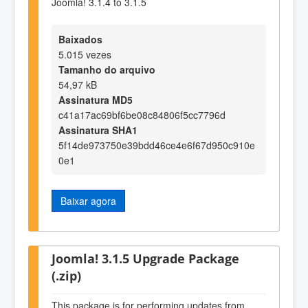
Joomla! 3.1.4 to 3.1.5
Baixados
5.015 vezes
Tamanho do arquivo
54,97 kB
Assinatura MD5
c41a17ac69bf6be08c84806f5cc7796d
Assinatura SHA1
5f14de973750e39bdd46ce4e6f67d950c910e
0e1
Baixar agora
Joomla! 3.1.5 Upgrade Package
(.zip)
This package is for performing updates from