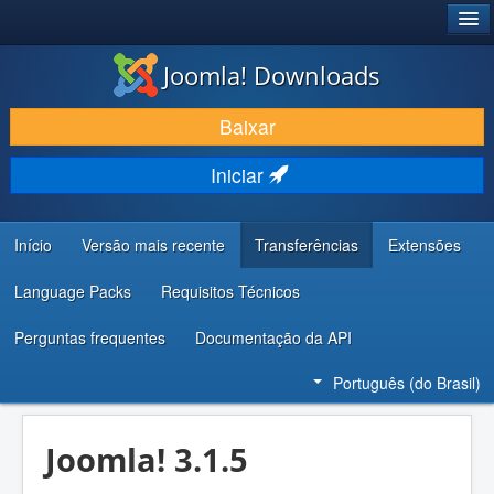
®
JOOMLA!
Joomla! Downloads
BAIXAR E APRIMORAR
Baixar
DESCUBRA & APRENDA
Iniciar
COMUNIDADE & SUPORTE
RECURSOS PARA DESENVOLVEDORES
Início
Versão mais recente
Transferências
Extensões
Language Packs
Requisitos Técnicos
Perguntas frequentes
Documentação da API
Português (do Brasil)
Joomla! 3.1.5