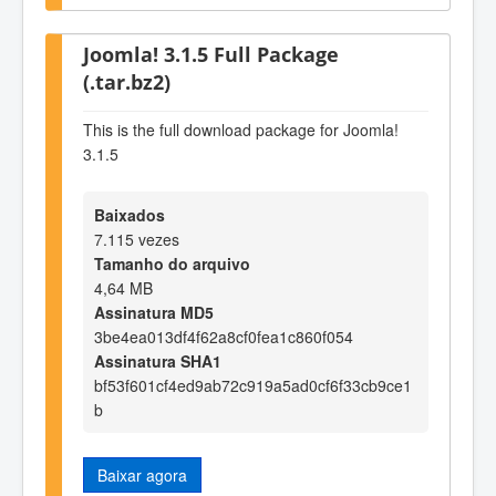
Joomla! 3.1.5 Full Package
(.tar.bz2)
This is the full download package for Joomla!
3.1.5
Baixados
7.115 vezes
Tamanho do arquivo
4,64 MB
Assinatura MD5
3be4ea013df4f62a8cf0fea1c860f054
Assinatura SHA1
bf53f601cf4ed9ab72c919a5ad0cf6f33cb9ce1
b
Baixar agora