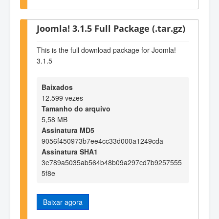
Joomla! 3.1.5 Full Package (.tar.gz)
This is the full download package for Joomla!
3.1.5
Baixados
12.599 vezes
Tamanho do arquivo
5,58 MB
Assinatura MD5
9056f450973b7ee4cc33d000a1249cda
Assinatura SHA1
3e789a5035ab564b48b09a297cd7b9257555
5f8e
Baixar agora