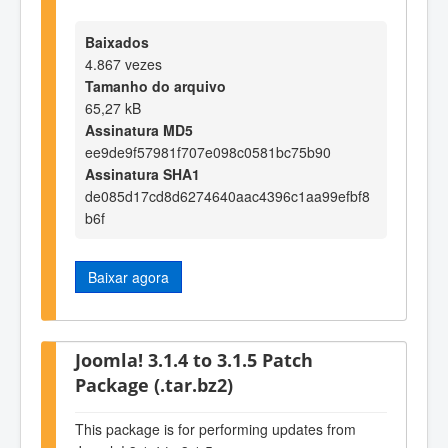
Baixados
4.867 vezes
Tamanho do arquivo
65,27 kB
Assinatura MD5
ee9de9f57981f707e098c0581bc75b90
Assinatura SHA1
de085d17cd8d6274640aac4396c1aa99efbf8
b6f
Baixar agora
Joomla! 3.1.4 to 3.1.5 Patch
Package (.tar.bz2)
This package is for performing updates from