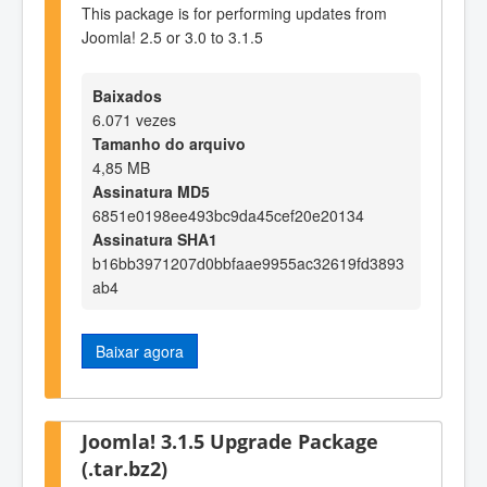
This package is for performing updates from
Joomla! 2.5 or 3.0 to 3.1.5
Baixados
6.071 vezes
Tamanho do arquivo
4,85 MB
Assinatura MD5
6851e0198ee493bc9da45cef20e20134
Assinatura SHA1
b16bb3971207d0bbfaae9955ac32619fd3893
ab4
Baixar agora
Joomla! 3.1.5 Upgrade Package
(.tar.bz2)