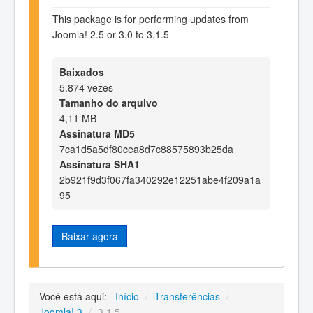
This package is for performing updates from
Joomla! 2.5 or 3.0 to 3.1.5
Baixados
5.874 vezes
Tamanho do arquivo
4,11 MB
Assinatura MD5
7ca1d5a5df80cea8d7c88575893b25da
Assinatura SHA1
2b921f9d3f067fa340292e12251abe4f209a1a
95
Baixar agora
Você está aqui:
Início
/
Transferências
/
Joomla! 3
/
3.1.5