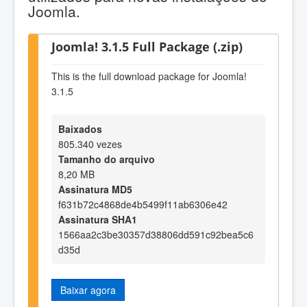
Joomla.
Joomla! 3.1.5 Full Package (.zip)
This is the full download package for Joomla!
3.1.5
Baixados
805.340 vezes
Tamanho do arquivo
8,20 MB
Assinatura MD5
f631b72c4868de4b5499f11ab6306e42
Assinatura SHA1
1566aa2c3be30357d38806dd591c92bea5c6
d35d
Baixar agora