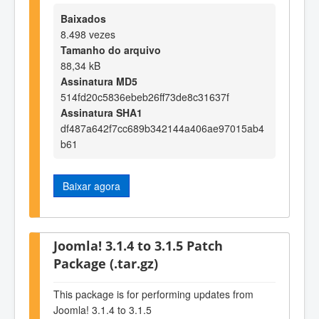
Baixados
8.498 vezes
Tamanho do arquivo
88,34 kB
Assinatura MD5
514fd20c5836ebeb26ff73de8c31637f
Assinatura SHA1
df487a642f7cc689b342144a406ae97015ab4
b61
Baixar agora
Joomla! 3.1.4 to 3.1.5 Patch
Package (.tar.gz)
This package is for performing updates from
Joomla! 3.1.4 to 3.1.5