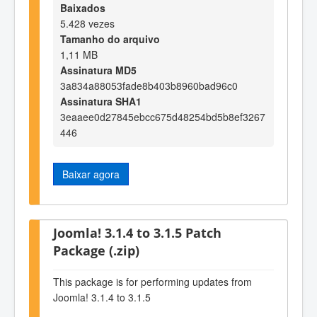
Baixados
5.428 vezes
Tamanho do arquivo
1,11 MB
Assinatura MD5
3a834a88053fade8b403b8960bad96c0
Assinatura SHA1
3eaaee0d27845ebcc675d48254bd5b8ef3267
446
Baixar agora
Joomla! 3.1.4 to 3.1.5 Patch
Package (.zip)
This package is for performing updates from
Joomla! 3.1.4 to 3.1.5