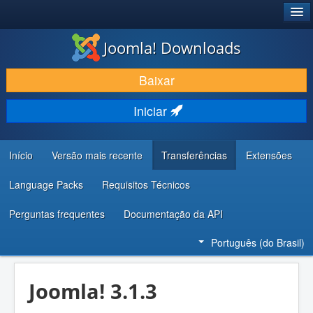
®
JOOMLA!
Joomla! Downloads
BAIXAR E APRIMORAR
Baixar
DESCUBRA & APRENDA
Iniciar
COMUNIDADE & SUPORTE
RECURSOS PARA DESENVOLVEDORES
Início
Versão mais recente
Transferências
Extensões
Language Packs
Requisitos Técnicos
Perguntas frequentes
Documentação da API
Português (do Brasil)
Joomla! 3.1.3