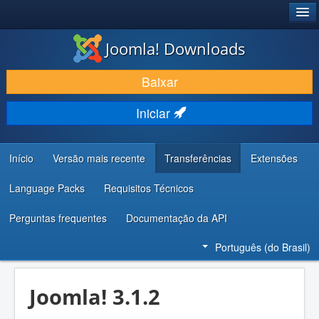
®
JOOMLA!
Joomla! Downloads
BAIXAR E APRIMORAR
Baixar
DESCUBRA & APRENDA
Iniciar
COMUNIDADE & SUPORTE
RECURSOS PARA DESENVOLVEDORES
Início
Versão mais recente
Transferências
Extensões
Language Packs
Requisitos Técnicos
Perguntas frequentes
Documentação da API
Português (do Brasil)
Joomla! 3.1.2