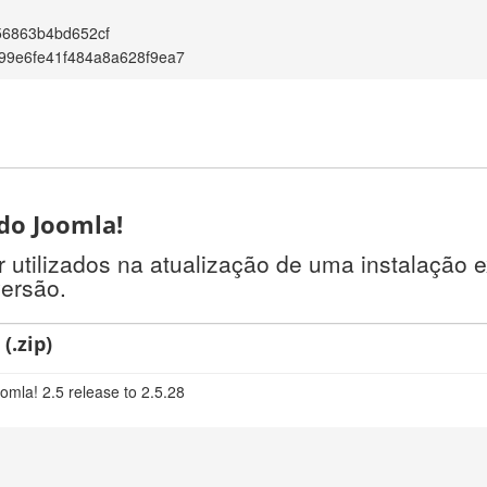
56863b4bd652cf
99e6fe41f484a8a628f9ea7
 do Joomla!
tilizados na atualização de uma instalação e
versão.
(.zip)
omla! 2.5 release to 2.5.28