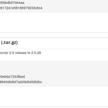
18fdbdb97d44aa
c917241e58189979033c8c4
(.tar.gz)
omla! 2.5 release to 2.5.28
29eb6e7333fbed
8845db9bf7a939d54fd92bc