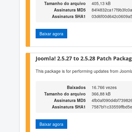
Tamanho do arquivo
405,13 kB
Assinatura MD5
84f4832ca17f9b3fc0
Assinatura SHA1
03d6f00d642c0609a
Baixar agora
Joomla! 2.5.27 to 2.5.28 Patch Package
This package is for performing updates from Joomla
Baixados
16.766 vezes
Tamanho do arquivo
366,88 kB
Assinatura MD5
4fb0af090d4bf73982
Assinatura SHA1
7587bf1c33559ffbd5
Baixar agora