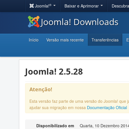
®
Joomla!
Baixar e Aprimorar
Descubr
Joomla! Downloads
Início
Versão mais recente
Transferências
E
Joomla! 2.5.28
Atenção!
Esta versão faz parte de uma versão do Joomla! que
ajudar sua migração em nossa
Documentação Oficial
Disponibilizado em
Quarta, 10 Dezembro 201