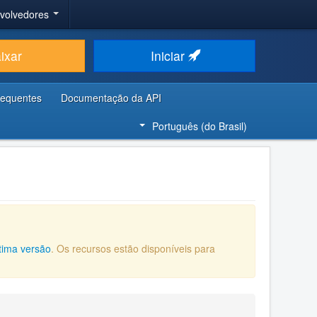
nvolvedores
ixar
Iniciar
requentes
Documentação da API
Português (do Brasil)
ltima versão
. Os recursos estão disponíveis para