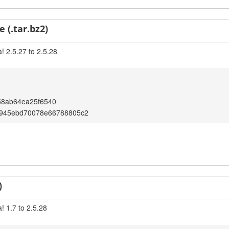
 (.tar.bz2)
! 2.5.27 to 2.5.28
58ab64ea25f6540
7945ebd70078e66788805c2
)
! 1.7 to 2.5.28