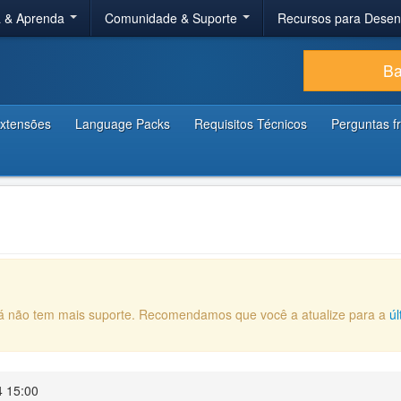
a & Aprenda
Comunidade & Suporte
Recursos para Dese
Ba
xtensões
Language Packs
Requisitos Técnicos
Perguntas f
 já não tem mais suporte. Recomendamos que você a atualize para a
ú
4 15:00