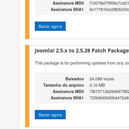
Assinatura MD5
f10078ef7f906c7ca5
Assinatura SHA1
6c17781bcc08b5c53
Baixar agora
Joomla! 2.5.x to 2.5.28 Patch Package 
This package is for performing updates from any Jo
Baixados
24.088 vezes
Tamanho do arquivo
2,16 MB
Assinatura MD5
7f873712b29d067f8f
Assinatura SHA1
725b8d05d0b4472a8
Baixar agora