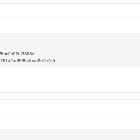
8
8fbc2b92df3895c
8751d2ae696adbae2e7e7c5
8