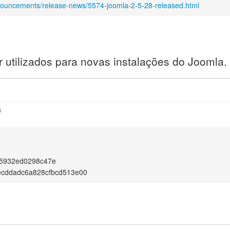
nouncements/release-news/5574-joomla-2-5-28-released.html
utilizados para novas instalações do Joomla.
8
f5932ed0298c47e
ecddadc6a828cfbcd513e00