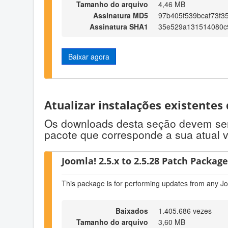
Tamanho do arquivo
4,46 MB
Assinatura MD5
97b405f539bcaf73f3
Assinatura SHA1
35e529a131514080c
Baixar agora
Atualizar instalações existentes
Os downloads desta seção devem ser u
pacote que corresponde a sua atual 
Joomla! 2.5.x to 2.5.28 Patch Package 
This package is for performing updates from any Jo
Baixados
1.405.686 vezes
Tamanho do arquivo
3,60 MB