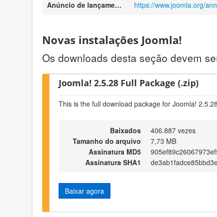
Anúncio de lançamento
https://www.joomla.org/an
Novas instalações Joomla!
Os downloads desta seção devem ser 
Joomla! 2.5.28 Full Package (.zip)
This is the full download package for Joomla! 2.5.2
Baixados
406.887 vezes
Tamanho do arquivo
7,73 MB
Assinatura MD5
905ef89c26067973e
Assinatura SHA1
de3ab1fadce85bbd3
Baixar agora