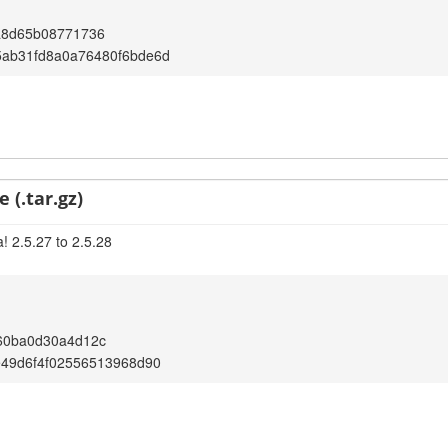
a8d65b08771736
5ab31fd8a0a76480f6bde6d
 (.tar.gz)
! 2.5.27 to 2.5.28
60ba0d30a4d12c
e49d6f4f02556513968d90