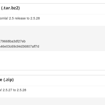
(.tar.bz2)
omla! 2.5 release to 2.5.28
a79668ba3df27eb
46e03c69c94d36807aff7d
 (.zip)
! 2.5.27 to 2.5.28