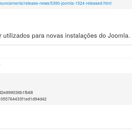
nnouncements/release-news/5390-joomla-1524-released.html
utilizados para novas instalações do Joomla.
4
d2e999036b1fb68
d1055764433f1ed1d94d42