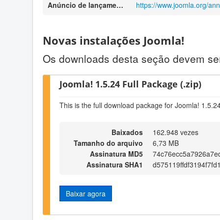
Anúncio de lançamento
https://www.joomla.org/a
Novas instalações Joomla!
Os downloads desta seção devem ser 
Joomla! 1.5.24 Full Package (.zip)
This is the full download package for Joomla! 1.5.2
Baixados
162.948 vezes
Tamanho do arquivo
6,73 MB
Assinatura MD5
74c76ecc5a7926a7e
Assinatura SHA1
d575119ffdf3194f7f
Baixar agora