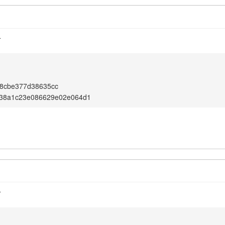
4
8cbe377d38635cc
38a1c23e086629e02e064d1
4