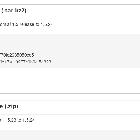
(.tar.bz2)
omla! 1.5 release to 1.5.24
770fc2635050cd5
fe17a1f0277c0b9cf5e323
 (.zip)
! 1.5.23 to 1.5.24