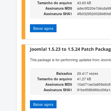
Tamanho do arquivo
43,60 kB
Assinatura MD5
adec9f220e7d4cda99
Assinatura SHA1
4fb0329520028480e
Baixar agora
Joomla! 1.5.23 to 1.5.24 Patch Package
This package is for performing updates from Joomla
Baixados
29.417 vezes
Tamanho do arquivo
41,27 kB
Assinatura MD5
10a071ae3a859a5c8
Assinatura SHA1
91be958b966cd36a1
Baixar agora