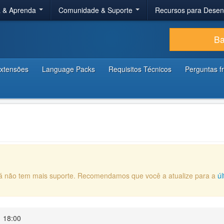
a & Aprenda
Comunidade & Suporte
Recursos para Dese
Ba
xtensões
Language Packs
Requisitos Técnicos
Perguntas f
 já não tem mais suporte. Recomendamos que você a atualize para a
ú
 18:00