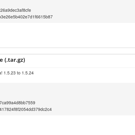
26a9dec3af8cfe
b3e26e5b402e7d1f6615b87
 (.tar.gz)
! 1.5.23 to 1.5.24
7ca99a4d8bb7559
417824f8f2054dd379dc2c4