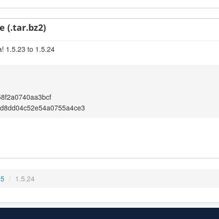
 (.tar.bz2)
! 1.5.23 to 1.5.24
8f2a0740aa3bcf
bd8dd04c52e54a0755a4ce3
.5
/
1.5.24