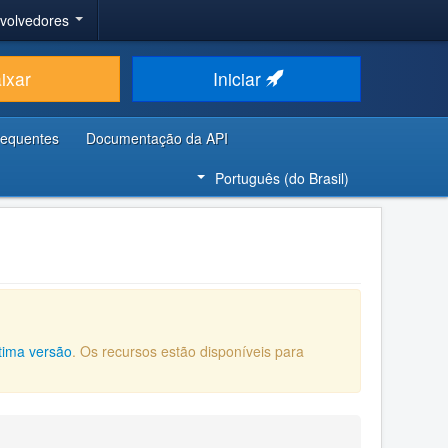
nvolvedores
ixar
Iniciar
requentes
Documentação da API
Português (do Brasil)
ltima versão
. Os recursos estão disponíveis para