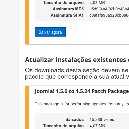
Tamanho do arquivo
4,08 MB
Assinatura MD5
c5d9ff4a4f02b0e46a
Assinatura SHA1
c6af1fa98a326bb0a8
Baixar agora
Atualizar instalações existentes
Os downloads desta seção devem ser u
pacote que corresponde a sua atual 
Joomla! 1.5.0 to 1.5.24 Patch Package 
This package is for performing updates from any Jo
Baixados
15.289 vezes
Tamanho do arquivo
4,07 MB