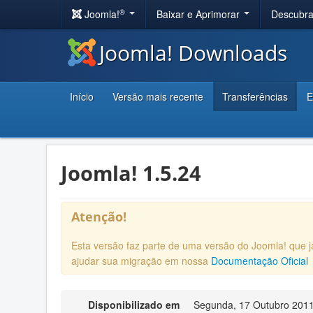
®
Joomla!
Baixar e Aprimorar
Descubr
Joomla! Downloads
Início
Versão mais recente
Transferências
E
Joomla! 1.5.24
Atenção!
Esta versão faz parte de uma versão do Joomla! que
ajudar sua migração em nossa
Documentação Oficial
Disponibilizado em
Segunda, 17 Outubro 2011