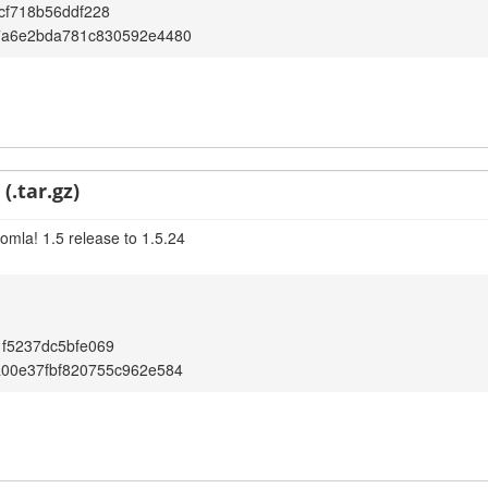
cf718b56ddf228
7a6e2bda781c830592e4480
(.tar.gz)
omla! 1.5 release to 1.5.24
f5237dc5bfe069
a00e37fbf820755c962e584