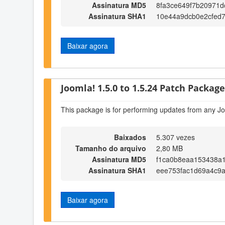
Assinatura MD5
8fa3ce649f7b20971d
Assinatura SHA1
10e44a9dcb0e2cfed
Baixar agora
Joomla! 1.5.0 to 1.5.24 Patch Package 
This package is for performing updates from any Jo
Baixados
5.307 vezes
Tamanho do arquivo
2,80 MB
Assinatura MD5
f1ca0b8eaa153438a1
Assinatura SHA1
eee753fac1d69a4c9
Baixar agora