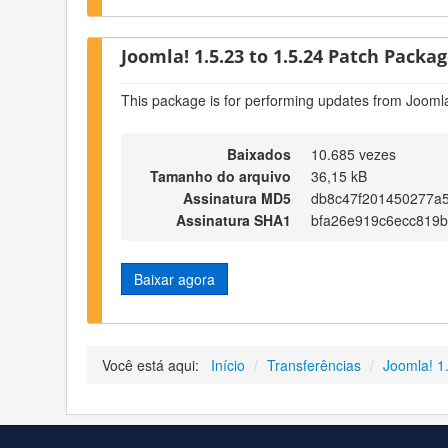
Joomla! 1.5.23 to 1.5.24 Patch Package
This package is for performing updates from Joomla
Baixados
10.685 vezes
Tamanho do arquivo
36,15 kB
Assinatura MD5
db8c47f201450277a5
Assinatura SHA1
bfa26e919c6ecc819
Baixar agora
Você está aqui:
Início
/
Transferências
/
Joomla! 1