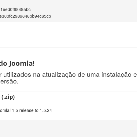
41eed0f6849abc
e300fc2989646bb94c65cb
 do Joomla!
tilizados na atualização de uma instalação e
versão.
(.zip)
omla! 1.5 release to 1.5.24