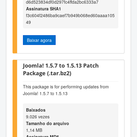
d6d523834df0d297fc4ffda2bc6333a7
Assinatura SHA1
f3c604f2486ba9caef7b949b068ed60aaaa105
49
Baixar agora
Joomla! 1.5.7 to 1.5.13 Patch
Package (.tar.bz2)
This package is for performing updates from
Joomla! 1.5.7 to 1.5.13
Baixados
9.026 vezes
Tamanho do arquivo
1,14 MB
Assinatura MD5