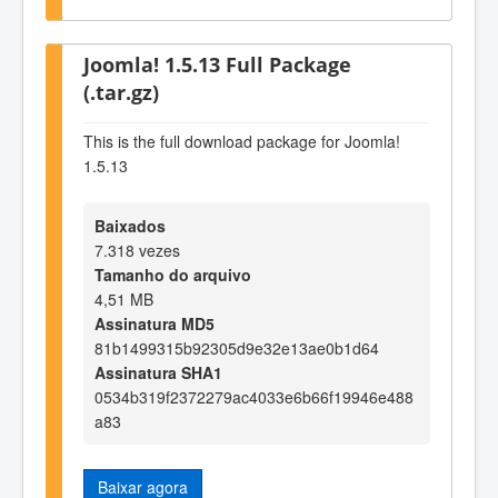
Joomla! 1.5.13 Full Package
(.tar.gz)
This is the full download package for Joomla!
1.5.13
Baixados
7.318 vezes
Tamanho do arquivo
4,51 MB
Assinatura MD5
81b1499315b92305d9e32e13ae0b1d64
Assinatura SHA1
0534b319f2372279ac4033e6b66f19946e488
a83
Baixar agora