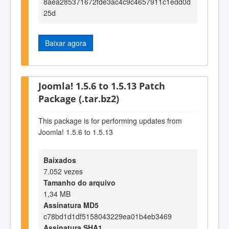
8aea285371672fde3ac4c9c4657911c1edd0d
25d
Baixar agora
Joomla! 1.5.6 to 1.5.13 Patch
Package (.tar.bz2)
This package is for performing updates from
Joomla! 1.5.6 to 1.5.13
Baixados
7.052 vezes
Tamanho do arquivo
1,34 MB
Assinatura MD5
c78bd1d1df5158043229ea01b4eb3469
Assinatura SHA1