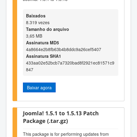
Baixados
8.319 vezes
Tamanho do arquivo
3,65 MB
Assinatura MD5
4a8664e2b8fb63b4b8ddc9a26cef5407
Assinatura SHA1
433aa02e52bcb7a7320bad8f2921ec81571c9
847
Baixar agora
Joomla! 1.5.1 to 1.5.13 Patch
Package (.tar.gz)
This package is for performing updates from