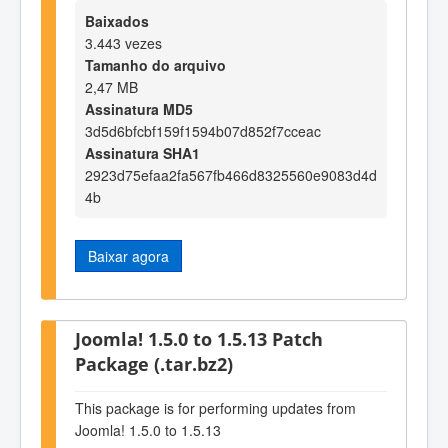
Baixados
3.443 vezes
Tamanho do arquivo
2,47 MB
Assinatura MD5
3d5d6bfcbf159f1594b07d852f7cceac
Assinatura SHA1
2923d75efaa2fa567fb466d8325560e9083d4d
4b
Baixar agora
Joomla! 1.5.0 to 1.5.13 Patch
Package (.tar.bz2)
This package is for performing updates from
Joomla! 1.5.0 to 1.5.13