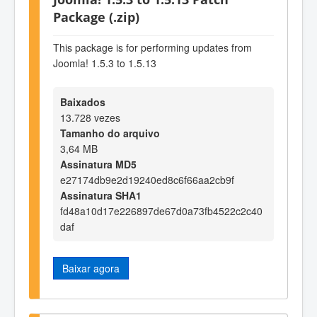
Package (.zip)
This package is for performing updates from
Joomla! 1.5.3 to 1.5.13
Baixados
13.728 vezes
Tamanho do arquivo
3,64 MB
Assinatura MD5
e27174db9e2d19240ed8c6f66aa2cb9f
Assinatura SHA1
fd48a10d17e226897de67d0a73fb4522c2c40
daf
Baixar agora