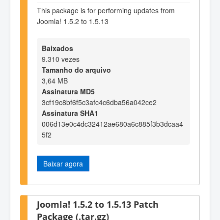
This package is for performing updates from
Joomla! 1.5.2 to 1.5.13
Baixados
9.310 vezes
Tamanho do arquivo
3,64 MB
Assinatura MD5
3cf19c8bf6f5c3afc4c6dba56a042ce2
Assinatura SHA1
006d13e0c4dc32412ae680a6c885f3b3dcaa4
5f2
Baixar agora
Joomla! 1.5.2 to 1.5.13 Patch
Package (.tar.gz)