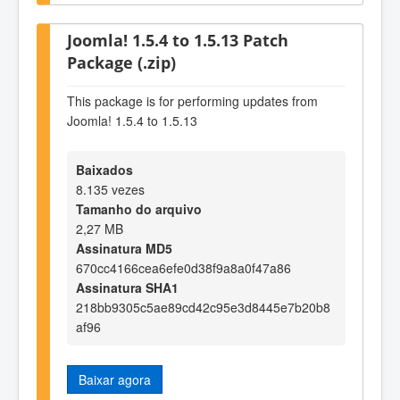
Joomla! 1.5.4 to 1.5.13 Patch
Package (.zip)
This package is for performing updates from
Joomla! 1.5.4 to 1.5.13
Baixados
8.135 vezes
Tamanho do arquivo
2,27 MB
Assinatura MD5
670cc4166cea6efe0d38f9a8a0f47a86
Assinatura SHA1
218bb9305c5ae89cd42c95e3d8445e7b20b8
af96
Baixar agora