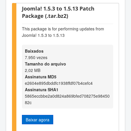
Joomla! 1.5.3 to 1.5.13 Patch
Package (.tar.bz2)
This package is for performing updates from
Joomla! 1.5.3 to 1.5.13
Baixados
7.950 vezes
Tamanho do arquivo
2,02 MB
Assinatura MD5
e2604e895dbddfc1938ffdf07b4cefc4
Assinatura SHA1
5865eccbbe2a0d824a869bfed708275e98450
82c
Baixar agora