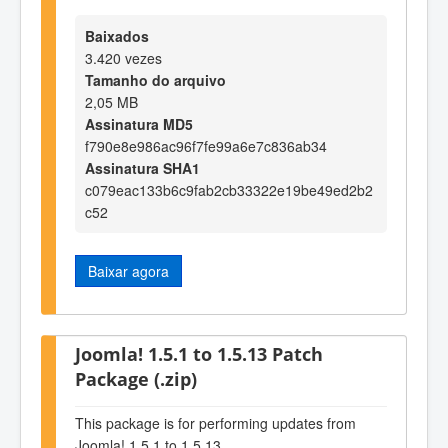
Baixados
3.420 vezes
Tamanho do arquivo
2,05 MB
Assinatura MD5
f790e8e986ac96f7fe99a6e7c836ab34
Assinatura SHA1
c079eac133b6c9fab2cb33322e19be49ed2b2
c52
Baixar agora
Joomla! 1.5.1 to 1.5.13 Patch
Package (.zip)
This package is for performing updates from
Joomla! 1.5.1 to 1.5.13