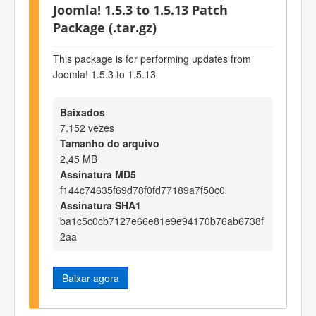
Joomla! 1.5.3 to 1.5.13 Patch
Package (.tar.gz)
This package is for performing updates from
Joomla! 1.5.3 to 1.5.13
Baixados
7.152 vezes
Tamanho do arquivo
2,45 MB
Assinatura MD5
f144c74635f69d78f0fd77189a7f50c0
Assinatura SHA1
ba1c5c0cb7127e66e81e9e94170b76ab6738f
2aa
Baixar agora