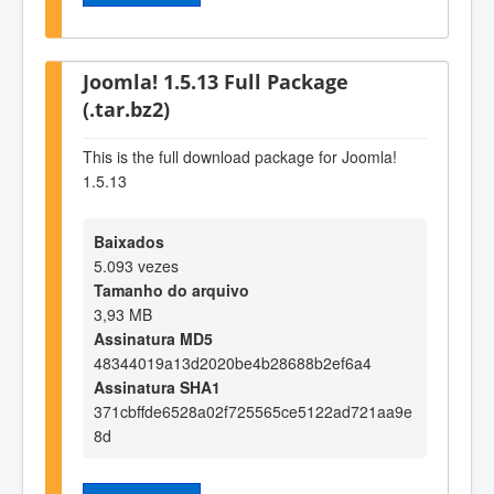
Joomla! 1.5.13 Full Package
(.tar.bz2)
This is the full download package for Joomla!
1.5.13
Baixados
5.093 vezes
Tamanho do arquivo
3,93 MB
Assinatura MD5
48344019a13d2020be4b28688b2ef6a4
Assinatura SHA1
371cbffde6528a02f725565ce5122ad721aa9e
8d