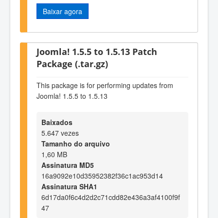
Baixar agora
Joomla! 1.5.5 to 1.5.13 Patch
Package (.tar.gz)
This package is for performing updates from
Joomla! 1.5.5 to 1.5.13
Baixados
5.647 vezes
Tamanho do arquivo
1,60 MB
Assinatura MD5
16a9092e10d35952382f36c1ac953d14
Assinatura SHA1
6d17da0f6c4d2d2c71cdd82e436a3af4100f9f
47