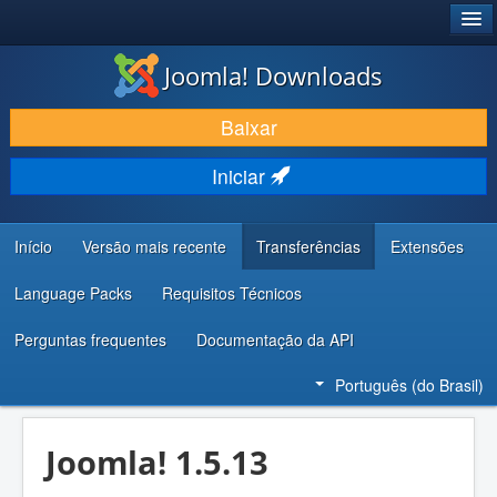
®
JOOMLA!
Joomla! Downloads
BAIXAR E APRIMORAR
Baixar
DESCUBRA & APRENDA
Iniciar
COMUNIDADE & SUPORTE
RECURSOS PARA DESENVOLVEDORES
Início
Versão mais recente
Transferências
Extensões
Language Packs
Requisitos Técnicos
Perguntas frequentes
Documentação da API
Português (do Brasil)
Joomla! 1.5.13