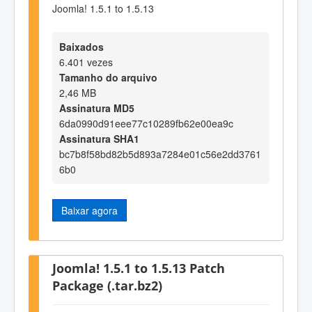
Joomla! 1.5.1 to 1.5.13
Baixados
6.401 vezes
Tamanho do arquivo
2,46 MB
Assinatura MD5
6da0990d91eee77c10289fb62e00ea9c
Assinatura SHA1
bc7b8f58bd82b5d893a7284e01c56e2dd3761
6b0
Baixar agora
Joomla! 1.5.1 to 1.5.13 Patch
Package (.tar.bz2)