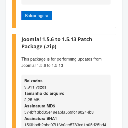
Baixar agora
Joomla! 1.5.6 to 1.5.13 Patch
Package (.zip)
This package is for performing updates from
Joomla! 1.5.6 to 1.5.13
Baixados
9.911 vezes
Tamanho do arquivo
2,25 MB
Assinatura MD5
574bf13bd35e49eabfa5b9fc460244b3
Assinatura SHA1
156fbbdb2bbd07f16b0ee5783cd1b05d25bd4