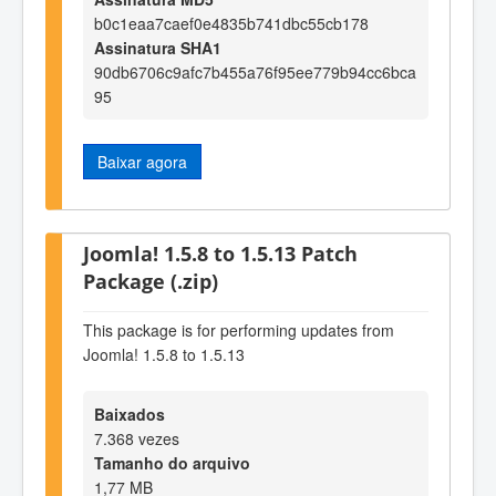
b0c1eaa7caef0e4835b741dbc55cb178
Assinatura SHA1
90db6706c9afc7b455a76f95ee779b94cc6bca
95
Baixar agora
Joomla! 1.5.8 to 1.5.13 Patch
Package (.zip)
This package is for performing updates from
Joomla! 1.5.8 to 1.5.13
Baixados
7.368 vezes
Tamanho do arquivo
1,77 MB