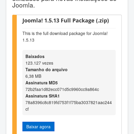
Joomla.
Joomla! 1.5.13 Full Package (.zip)
This is the full download package for Joomla!
1.5.13
Baixados
123.127 vezes
Tamanho do arquivo
6,38 MB
Assinatura MD5
72b2faa1d82ecc071d5c9960cc9a864c
Assinatura SHA1
78a8396c8c819fd753f1f75ba3037821aac244
cf
Baixar agora