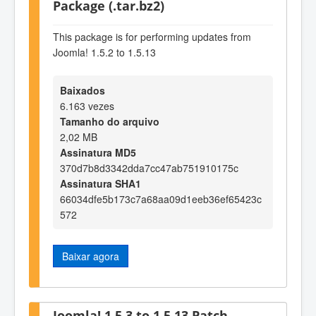
Package (.tar.bz2)
This package is for performing updates from
Joomla! 1.5.2 to 1.5.13
Baixados
6.163 vezes
Tamanho do arquivo
2,02 MB
Assinatura MD5
370d7b8d3342dda7cc47ab751910175c
Assinatura SHA1
66034dfe5b173c7a68aa09d1eeb36ef65423c
572
Baixar agora
Joomla! 1.5.3 to 1.5.13 Patch