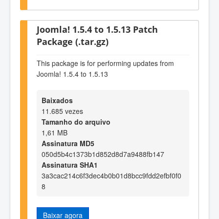
Joomla! 1.5.4 to 1.5.13 Patch
Package (.tar.gz)
This package is for performing updates from
Joomla! 1.5.4 to 1.5.13
Baixados
11.685 vezes
Tamanho do arquivo
1,61 MB
Assinatura MD5
050d5b4c1373b1d852d8d7a9488fb147
Assinatura SHA1
3a3cac214c6f3dec4b0b01d8bcc9fdd2efbf0f0
8
Baixar agora