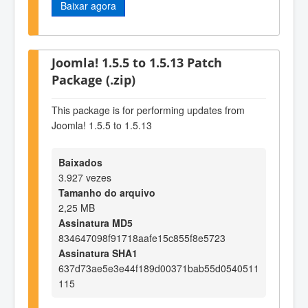
Baixar agora
Joomla! 1.5.5 to 1.5.13 Patch
Package (.zip)
This package is for performing updates from
Joomla! 1.5.5 to 1.5.13
Baixados
3.927 vezes
Tamanho do arquivo
2,25 MB
Assinatura MD5
834647098f91718aafe15c855f8e5723
Assinatura SHA1
637d73ae5e3e44f189d00371bab55d0540511
115