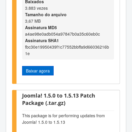
Baixados
3.883 vezes
Tamanho do arquivo
3,67 MB
Assinatura MD5
a4ae98e0adb054a97847b0a35c60eb0c
Assinatura SHA1
fbc30e19950439f1c77552bbffa9d66036216b
1e
Baixar agora
Joomla! 1.5.0 to 1.5.13 Patch
Package (.tar.gz)
This package is for performing updates from
Joomla! 1.5.0 to 1.5.13