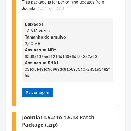
This package is for performing updates from
Joomla! 1.5.1 to 1.5.13
Baixados
12.615 vezes
Tamanho do arquivo
2,03 MB
Assinatura MD5
85d6a137ae31218d139e8dff242a2a00
Assinatura SHA1
03ed5e49ec90669dc8a589731b7243a934e2f
fca
Baixar agora
Joomla! 1.5.2 to 1.5.13 Patch
Package (.zip)