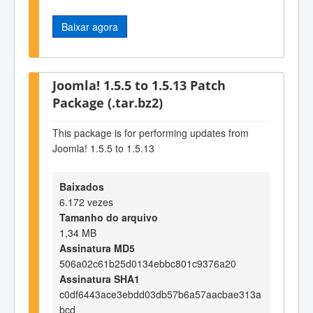
Baixar agora
Joomla! 1.5.5 to 1.5.13 Patch
Package (.tar.bz2)
This package is for performing updates from
Joomla! 1.5.5 to 1.5.13
Baixados
6.172 vezes
Tamanho do arquivo
1,34 MB
Assinatura MD5
506a02c61b25d0134ebbc801c9376a20
Assinatura SHA1
c0df6443ace3ebdd03db57b6a57aacbae313a
bcd