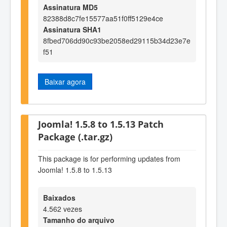
Assinatura MD5
82388d8c7fe15577aa51f0ff5129e4ce
Assinatura SHA1
8fbed706dd90c93be2058ed29115b34d23e7e
f51
Baixar agora
Joomla! 1.5.8 to 1.5.13 Patch
Package (.tar.gz)
This package is for performing updates from
Joomla! 1.5.8 to 1.5.13
Baixados
4.562 vezes
Tamanho do arquivo