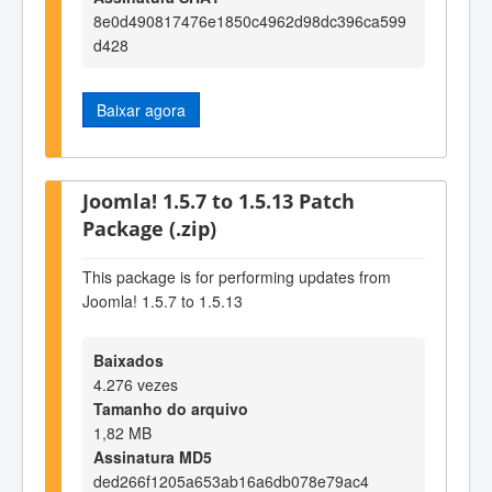
8e0d490817476e1850c4962d98dc396ca599
d428
Baixar agora
Joomla! 1.5.7 to 1.5.13 Patch
Package (.zip)
This package is for performing updates from
Joomla! 1.5.7 to 1.5.13
Baixados
4.276 vezes
Tamanho do arquivo
1,82 MB
Assinatura MD5
ded266f1205a653ab16a6db078e79ac4