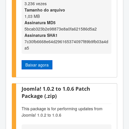
3.236 vezes
Tamanho do arquivo
1,03 MB
Assinatura MD5
5bcab323b2e98873e8a0fa621586d5a2
Assinatura SHA1
7c30fb6668e64d296165374097f89b9fb03a4d
a5
Baixar agora
Joomla! 1.0.2 to 1.0.6 Patch
Package (.zip)
This package is for performing updates from
Joomla! 1.0.2 to 1.0.6