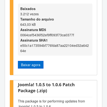
Baixados
3.212 vezes
Tamanho do arquivo
643,03 kB
Assinatura MD5
0064cef5436f52ef9ff093f73ca0377f
Assinatura SHA1
e50c1a173594bf776fda87aa22104ed32a642
64e
Baixar agora
Joomla! 1.0.5 to 1.0.6 Patch
Package (.zip)
This package is for performing updates from
Joomla! 1.0.5 to 1.0.6