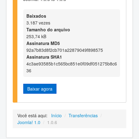
Baixados
3.187 vezes
Tamanho do arquivo
253,74 kB
Assinatura MD5
92a7b83d8f2cb701a22879049f898575
Assinatura SHA1
4c3ae93585b1c565bc851e0f09df051275b8c6
36
Baixar agora
Você está aqui:
Início
/
Transferências
/
Joomla! 1.0
/
1.0.6