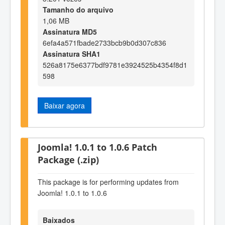
Tamanho do arquivo
1,06 MB
Assinatura MD5
6efa4a571fbade2733bcb9b0d307c836
Assinatura SHA1
526a8175e6377bdf9781e3924525b4354f8d1
598
Baixar agora
Joomla! 1.0.1 to 1.0.6 Patch
Package (.zip)
This package is for performing updates from
Joomla! 1.0.1 to 1.0.6
Baixados