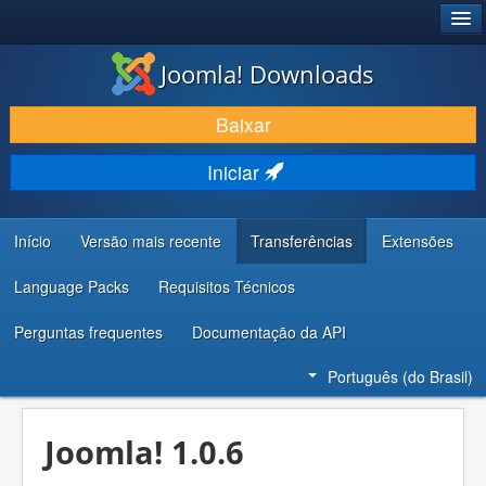
®
JOOMLA!
Joomla! Downloads
BAIXAR E APRIMORAR
Baixar
DESCUBRA & APRENDA
Iniciar
COMUNIDADE & SUPORTE
RECURSOS PARA DESENVOLVEDORES
Início
Versão mais recente
Transferências
Extensões
Language Packs
Requisitos Técnicos
Perguntas frequentes
Documentação da API
Português (do Brasil)
Joomla! 1.0.6