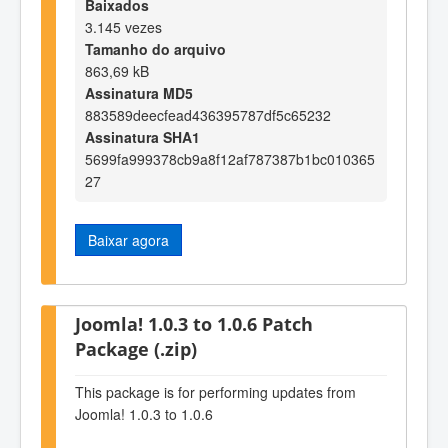
Baixados
3.145 vezes
Tamanho do arquivo
863,69 kB
Assinatura MD5
883589deecfead436395787df5c65232
Assinatura SHA1
5699fa999378cb9a8f12af787387b1bc010365
27
Baixar agora
Joomla! 1.0.3 to 1.0.6 Patch
Package (.zip)
This package is for performing updates from
Joomla! 1.0.3 to 1.0.6