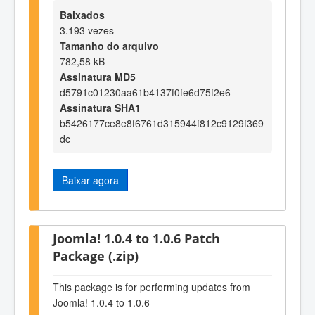
Baixados
3.193 vezes
Tamanho do arquivo
782,58 kB
Assinatura MD5
d5791c01230aa61b4137f0fe6d75f2e6
Assinatura SHA1
b5426177ce8e8f6761d315944f812c9129f369
dc
Baixar agora
Joomla! 1.0.4 to 1.0.6 Patch
Package (.zip)
This package is for performing updates from
Joomla! 1.0.4 to 1.0.6