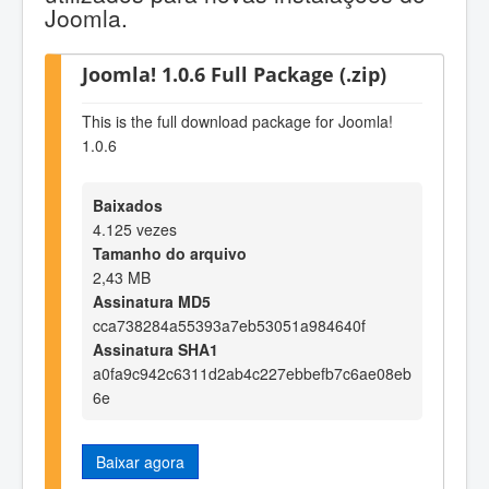
Joomla.
Joomla! 1.0.6 Full Package (.zip)
This is the full download package for Joomla!
1.0.6
Baixados
4.125 vezes
Tamanho do arquivo
2,43 MB
Assinatura MD5
cca738284a55393a7eb53051a984640f
Assinatura SHA1
a0fa9c942c6311d2ab4c227ebbefb7c6ae08eb
6e
Baixar agora