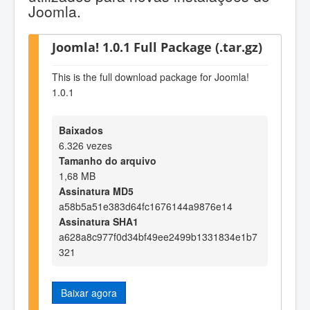
Joomla.
Joomla! 1.0.1 Full Package (.tar.gz)
This is the full download package for Joomla!
1.0.1
Baixados
6.326 vezes
Tamanho do arquivo
1,68 MB
Assinatura MD5
a58b5a51e383d64fc1676144a9876e14
Assinatura SHA1
a628a8c977f0d34bf49ee2499b1331834e1b7
321
Baixar agora