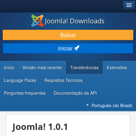
®
JOOMLA!
Joomla! Downloads
BAIXAR E APRIMORAR
Baixar
DESCUBRA & APRENDA
Iniciar
COMUNIDADE & SUPORTE
RECURSOS PARA DESENVOLVEDORES
Início
Versão mais recente
Transferências
Extensões
Language Packs
Requisitos Técnicos
Perguntas frequentes
Documentação da API
Português (do Brasil)
Joomla! 1.0.1