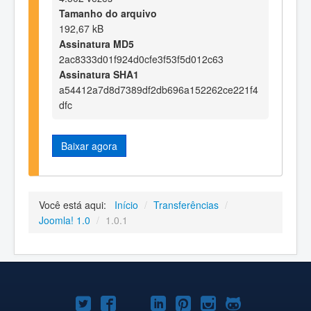
Tamanho do arquivo
192,67 kB
Assinatura MD5
2ac8333d01f924d0cfe3f53f5d012c63
Assinatura SHA1
a54412a7d8d7389df2db696a152262ce221f4
dfc
Baixar agora
Você está aqui:
Início
/
Transferências
/
Joomla! 1.0
/
1.0.1
Joomla!
Joomla!
Joomla!
Joomla!
Joomla!
Joomla!
Joomla!