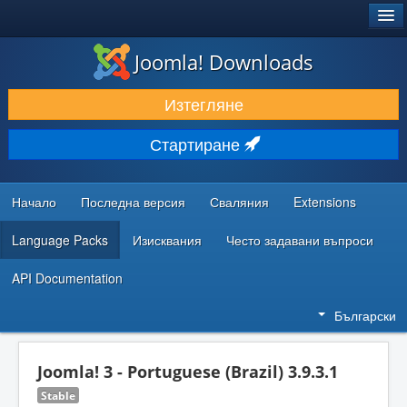
®
JOOMLA!
Joomla! Downloads
ИЗТЕГЛЯНЕ & РАЗШИРЯВАНЕ
Изтегляне
ОТКРИВАЙТЕ & УЧЕТЕ
Стартиране
ОБЩНОСТ & ПОДДРЪЖКА
РЕСУРСИ ЗА РАЗРАБОТКА
Начало
Последна версия
Сваляния
Extensions
Language Packs
Изисквания
Често задавани въпроси
API Documentation
Български
Joomla! 3 - Portuguese (Brazil) 3.9.3.1
Stable