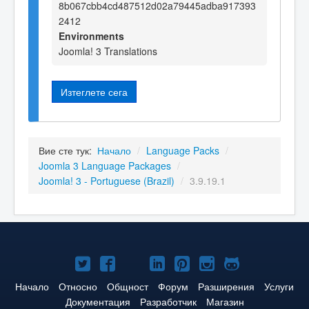
8b067cbb4cd487512d02a79445adba917393
2412
Environments
Joomla! 3 Translations
Изтеглете сега
Вие сте тук:
Начало
/
Language Packs
/
Joomla 3 Language Packages
/
Joomla! 3 - Portuguese (Brazil)
/
3.9.19.1
Joomla!
Joomla!
Joomla!
Joomla!
Joomla!
Joomla!
Joomla!
в
във
в
в
в
в
в
Начало
Относно
Общност
Форум
Разширения
Услуги
Документация
Разработчик
Магазин
Twitter
Facebook
YouTube
LinkedIn
Pinterest
Instagram
GitHub