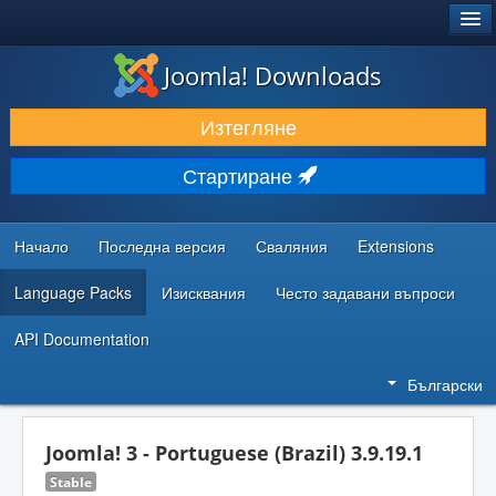
®
JOOMLA!
Joomla! Downloads
ИЗТЕГЛЯНЕ & РАЗШИРЯВАНЕ
Изтегляне
ОТКРИВАЙТЕ & УЧЕТЕ
Стартиране
ОБЩНОСТ & ПОДДРЪЖКА
РЕСУРСИ ЗА РАЗРАБОТКА
Начало
Последна версия
Сваляния
Extensions
Language Packs
Изисквания
Често задавани въпроси
API Documentation
Български
Joomla! 3 - Portuguese (Brazil) 3.9.19.1
Stable