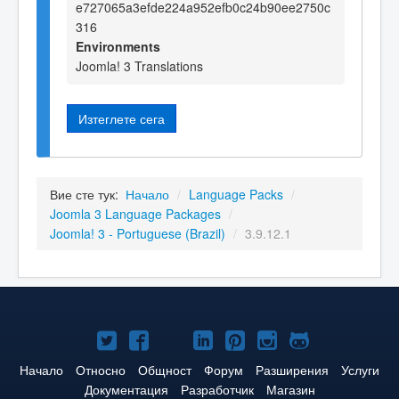
e727065a3efde224a952efb0c24b90ee2750c
316
Environments
Joomla! 3 Translations
Изтеглете сега
Вие сте тук:
Начало
/
Language Packs
/
Joomla 3 Language Packages
/
Joomla! 3 - Portuguese (Brazil)
/
3.9.12.1
Joomla!
Joomla!
Joomla!
Joomla!
Joomla!
Joomla!
Joomla!
в
във
в
в
в
в
в
Начало
Относно
Общност
Форум
Разширения
Услуги
Документация
Разработчик
Магазин
Twitter
Facebook
YouTube
LinkedIn
Pinterest
Instagram
GitHub