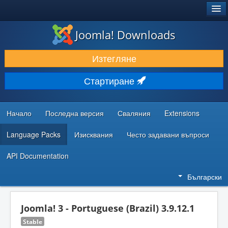
®
JOOMLA!
Joomla! Downloads
ИЗТЕГЛЯНЕ & РАЗШИРЯВАНЕ
Изтегляне
ОТКРИВАЙТЕ & УЧЕТЕ
Стартиране
ОБЩНОСТ & ПОДДРЪЖКА
РЕСУРСИ ЗА РАЗРАБОТКА
Начало
Последна версия
Сваляния
Extensions
Language Packs
Изисквания
Често задавани въпроси
API Documentation
Български
Joomla! 3 - Portuguese (Brazil) 3.9.12.1
Stable