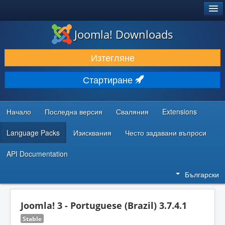
®
JOOMLA!
Joomla! Downloads
ИЗТЕГЛЯНЕ & РАЗШИРЯВАНЕ
Изтегляне
ОТКРИВАЙТЕ & УЧЕТЕ
Стартиране
ОБЩНОСТ & ПОДДРЪЖКА
РЕСУРСИ ЗА РАЗРАБОТКА
Начало
Последна версия
Сваляния
Extensions
Language Packs
Изисквания
Често задавани въпроси
API Documentation
Български
Joomla! 3 - Portuguese (Brazil) 3.7.4.1
Stable