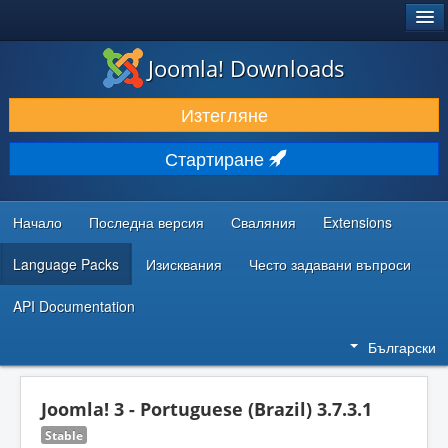
®
JOOMLA!
Joomla! Downloads
ИЗТЕГЛЯНЕ & РАЗШИРЯВАНЕ
Изтегляне
ОТКРИВАЙТЕ & УЧЕТЕ
Стартиране
ОБЩНОСТ & ПОДДРЪЖКА
РЕСУРСИ ЗА РАЗРАБОТКА
Начало
Последна версия
Сваляния
Extensions
Language Packs
Изисквания
Често задавани въпроси
API Documentation
Български
Joomla! 3 - Portuguese (Brazil) 3.7.3.1
Stable