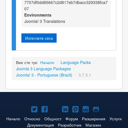
7707df0dd85667c2d817eb7dbacc329338fca7
07
Environments
Joomla! 3 Translations
Изтеглете сега
Вие сте тук:
Начало
/
Language Packs
/
Joomla 3 Language Packages
/
Joomla! 3 - Portuguese (Brazil)
/
3.7.3.1
Joomla!
Joomla!
Joomla!
Joomla!
Joomla!
Joomla!
Joomla!
в
във
в
в
в
в
в
Начало
Относно
Общност
Форум
Разширения
Услуги
Документация
Разработчик
Магазин
Twitter
Facebook
YouTube
LinkedIn
Pinterest
Instagram
GitHub