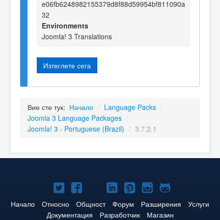
e06fb6248982155379d8f88d59954bf811090a
32
Environments
Joomla! 3 Translations
Изтеглете сега
Вие сте тук:
Начало
/
Language Packs
/
Joomla 3 Language Packages
/
Joomla! 3 - Portuguese (Brazil)
/
3.7.2.1
Joomla!
Joomla!
Joomla!
Joomla!
Joomla!
Joomla!
Joomla!
в
във
в
в
в
в
в
Начало
Относно
Общност
Форум
Разширения
Услуги
Документация
Разработчик
Магазин
Twitter
Facebook
YouTube
LinkedIn
Pinterest
Instagram
GitHub