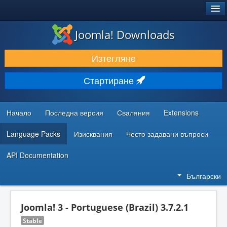
®
JOOMLA!
Joomla! Downloads
ИЗТЕГЛЯНЕ & РАЗШИРЯВАНЕ
Изтегляне
ОТКРИВАЙТЕ & УЧЕТЕ
Стартиране
ОБЩНОСТ & ПОДДРЪЖКА
РЕСУРСИ ЗА РАЗРАБОТКА
Начало
Последна версия
Сваляния
Extensions
Language Packs
Изисквания
Често задавани въпроси
API Documentation
Български
Joomla! 3 - Portuguese (Brazil) 3.7.2.1
Stable