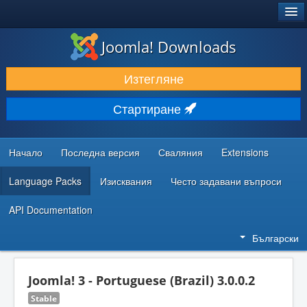
®
JOOMLA!
Joomla! Downloads
ИЗТЕГЛЯНЕ & РАЗШИРЯВАНЕ
Изтегляне
ОТКРИВАЙТЕ & УЧЕТЕ
Стартиране
ОБЩНОСТ & ПОДДРЪЖКА
РЕСУРСИ ЗА РАЗРАБОТКА
Начало
Последна версия
Сваляния
Extensions
Language Packs
Изисквания
Често задавани въпроси
API Documentation
Български
Joomla! 3 - Portuguese (Brazil) 3.0.0.2
Stable