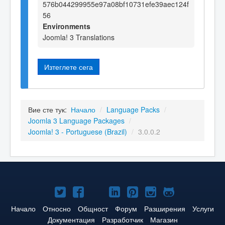
576b044299955e97a08bf10731efe39aec124f
56
Environments
Joomla! 3 Translations
Изтеглете сега
Вие сте тук:
Начало
/
Language Packs
/
Joomla 3 Language Packages
/
Joomla! 3 - Portuguese (Brazil)
/
3.0.0.2
Joomla!
Joomla!
Joomla!
Joomla!
Joomla!
Joomla!
Joomla!
в
във
в
в
в
в
в
Начало
Относно
Общност
Форум
Разширения
Услуги
Документация
Разработчик
Магазин
Twitter
Facebook
YouTube
LinkedIn
Pinterest
Instagram
GitHub