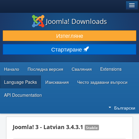
®
JOOMLA!
Joomla! Downloads
ИЗТЕГЛЯНЕ & РАЗШИРЯВАНЕ
Изтегляне
ОТКРИВАЙТЕ & УЧЕТЕ
Стартиране
ОБЩНОСТ & ПОДДРЪЖКА
РЕСУРСИ ЗА РАЗРАБОТКА
Начало
Последна версия
Сваляния
Extensions
Language Packs
Изисквания
Често задавани въпроси
API Documentation
Български
Joomla! 3 - Latvian 3.4.3.1
Stable