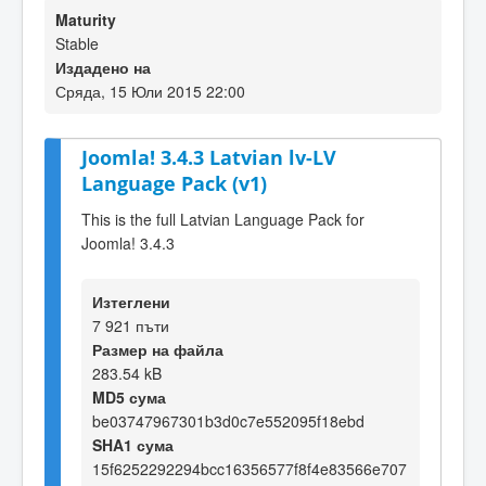
Maturity
Stable
Издадено на
Сряда, 15 Юли 2015 22:00
Joomla! 3.4.3 Latvian lv-LV
Language Pack (v1)
This is the full Latvian Language Pack for
Joomla! 3.4.3
Изтеглени
7 921 пъти
Размер на файла
283.54 kB
MD5 сума
be03747967301b3d0c7e552095f18ebd
SHA1 сума
15f6252292294bcc16356577f8f4e83566e707