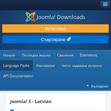
®
JOOMLA!
Joomla! Downloads
ИЗТЕГЛЯНЕ & РАЗШИРЯВАНЕ
Изтегляне
ОТКРИВАЙТЕ & УЧЕТЕ
Стартиране
ОБЩНОСТ & ПОДДРЪЖКА
РЕСУРСИ ЗА РАЗРАБОТКА
Начало
Последна версия
Сваляния
Extensions
Language Packs
Изисквания
Често задавани въпроси
API Documentation
Български
Joomla! 3 - Latvian